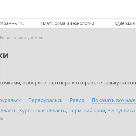
ограммы 1С
Платформа и технологии
Поддержка 
Риски в Красноуфимске
ки
очками, выберите партнёра и отправьте заявку на ко
оуральск
Первоуральск
Ревда
Показать все нас
область
,
Курганская область
,
Пермский край
,
Республика
ть