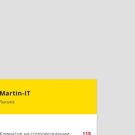
Martin-IT
Martin-IT
Лысьва
618900, Пермский край, Лысьва г,
Смышляева ул, дом № 36, этаж 3, оф.7
Подробнее
Клиентов на сопровождении
118