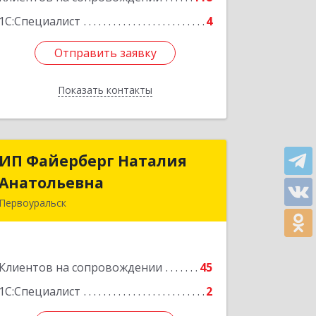
1С:Специалист
4
Отправить заявку
Отправить заявку
Показать контакты
Назад
ИП Файерберг Наталия
ИП Файерберг Наталия
Анатольевна
Анатольевна
Первоуральск
623119, Свердловская обл,
Первоуральск г, Строителей ул, дом
№ 38-24
Клиентов на сопровождении
45
Подробнее
1С:Специалист
2