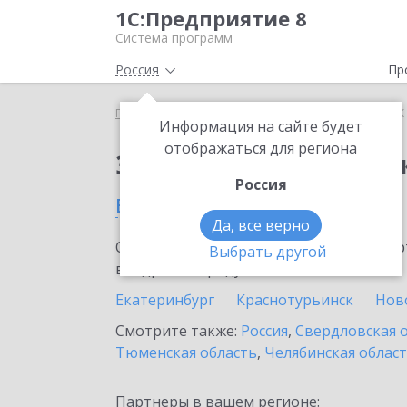
1С:Предприятие 8
Система программ
Россия
Пр
Главная
Сервисы ИТС
1СПАРК Риски
1СПАРК 
Информация на сайте будет
отображаться для региона
Заказать 1СПАРК Рис
Россия
в Красноуфимске
Да, все верно
Ознакомьтесь с информационными карт
Выбрать другой
внедрение продукта.
Екатеринбург
Краснотурьинск
Нов
Смотрите также:
Россия
,
Свердловская 
Тюменская область
,
Челябинская облас
Партнеры в вашем регионе: