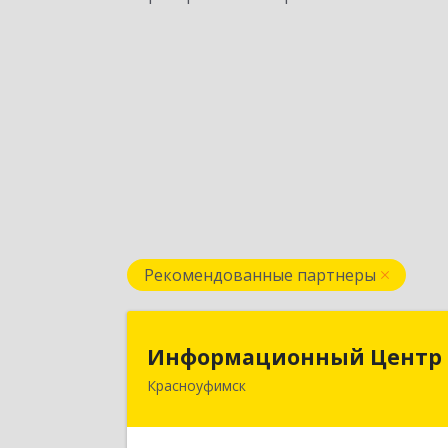
Рекомендованные партнеры
Информационный Цент
Информационный Центр
Красноуфимск
623300, Свердловская обл
Красноуфимск г, Мизерова ул, дом 
112