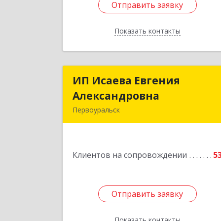
Отправить заявку
Отправить заявку
Показать контакты
Назад
ИП Исаева Евгения
ИП Исаева Евгени
Александровна
Александровн
Первоуральск
Подробне
Клиентов на сопровождении
5
Отправить заявку
Отправить заявку
Показать контакты
Назад