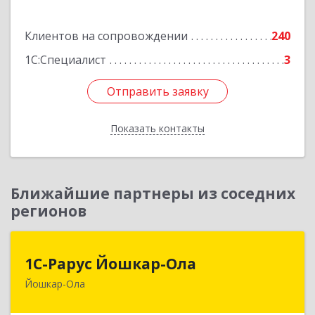
Подробнее
Клиентов на сопровождении
240
1С:Специалист
3
Отправить заявку
Отправить заявку
Показать контакты
Назад
Ближайшие партнеры из соседних
регионов
1С-Рарус Йошкар-Ола
1С-Рарус Йошкар-Ола
Йошкар-Ола
424004, Марий Эл Респ, Йошкар-Ола г, Волкова
ул, дом № 68