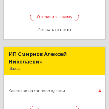
Отправить заявку
Отправить заявку
Показать контакты
Назад
ИП Смирнов Алексей
ИП Смирнов Алексей
Николаевич
Николаевич
Шарья
Подробнее
Клиентов на сопровождении
4