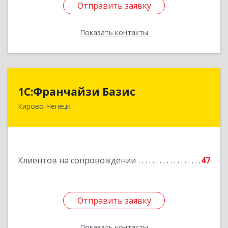
Отправить заявку
Отправить заявку
Показать контакты
Назад
1С:Франчайзи Базис
1С:Франчайзи Базис
Кирово-Чепецк
613044, Кировская обл, город Кирово-Чепецк
г.о., Кирово-Чепецк г, Школьная ул, дом № 2,
оф.323
Подробнее
Клиентов на сопровождении
47
Отправить заявку
Отправить заявку
Показать контакты
Назад