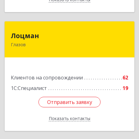
Лоцман
Лоцман
Глазов
427620, Удмуртская Респ, Глазов г, Сибирская
ул, дом № 20
Подробнее
Клиентов на сопровождении
62
1С:Специалист
19
Отправить заявку
Отправить заявку
Показать контакты
Назад