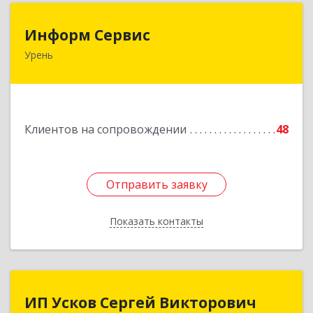
Информ Сервис
Информ Сервис
Урень
606800, Нижегородская обл, Уренский р-н,
Урень г, Ленина ул, дом № 95 А
Подробнее
Клиентов на сопровождении
48
Отправить заявку
Отправить заявку
Показать контакты
Назад
ИП Усков Сергей Викторович
ИП Усков Сергей Викторович