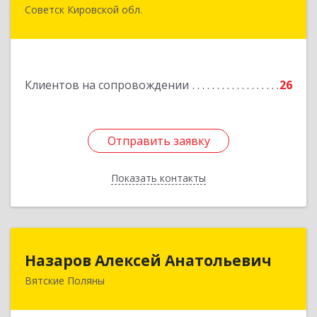
Советск Кировской обл.
613340, Кировская обл, Советск г, Дружбы ул,
дом № 29
Подробнее
Клиентов на сопровождении
26
Отправить заявку
Отправить заявку
Показать контакты
Назад
Назаров Алексей Анатольевич
Назаров Алексей Анатольевич
Вятские Поляны
612964,Кировская обл,город Вятские Поляны
г.о.,Вятские Поляны г,Кирова ул,д. 8,кв. 55