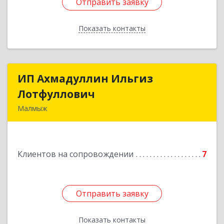
Отправить заявку
Отправить заявку
Показать контакты
Назад
ИП Ахмадуллин Ильгиз
ИП Ахмадуллин Ильгиз
Лотфуллович
Лотфуллович
Малмыж
612920, Кировская обл, г.Малмыж, ул.Ленина, 27
оф.1
Клиентов на сопровождении
7
Подробнее
Отправить заявку
Отправить заявку
Показать контакты
Назад