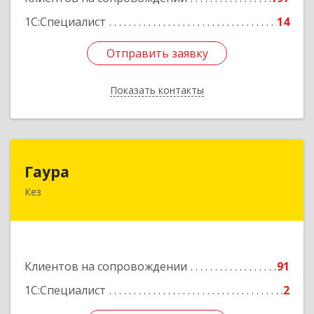
1С:Специалист
14
Отправить заявку
Отправить заявку
Показать контакты
Назад
Гаура
Гаура
Кез
427580, Удмуртская Респ, Кезский р-н, Кез п,
Кооперативная ул, дом № 12
Подробнее
Клиентов на сопровождении
91
1С:Специалист
2