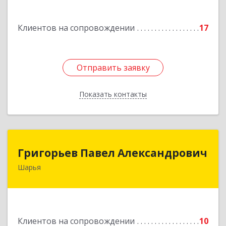
Подробнее
Клиентов на сопровождении
17
Отправить заявку
Отправить заявку
Показать контакты
Назад
Григорьев Павел Александрович
Григорьев Павел Александрович
Шарья
157505, Костромская область, город Шарья,
улица Краснухина, дом 6.
Подробнее
Клиентов на сопровождении
10