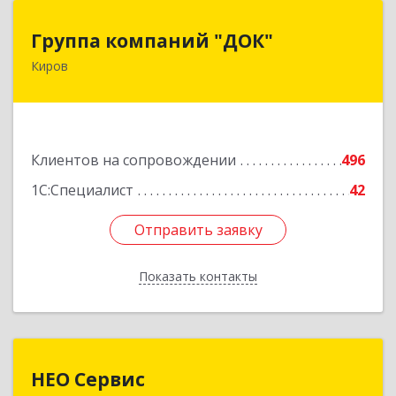
Группа компаний "ДОК"
Группа компаний "ДОК"
Киров
610017, Кировская обл, Киров г, Горького ул,
дом № 17
Подробнее
Клиентов на сопровождении
496
1С:Специалист
42
Отправить заявку
Отправить заявку
Показать контакты
Назад
НЕО Сервис
НЕО Сервис