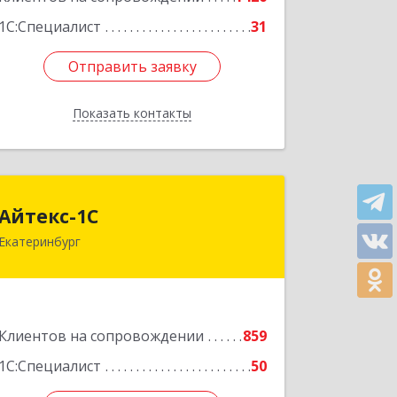
1С:Специалист
31
Отправить заявку
Отправить заявку
Показать контакты
Назад
Айтекс-1С
Айтекс-1С
Екатеринбург
620041, Свердловская обл,
Екатеринбург г, Маяковского ул, дом
№ 25А, оф.1206
Подробнее
Клиентов на сопровождении
859
1С:Специалист
50