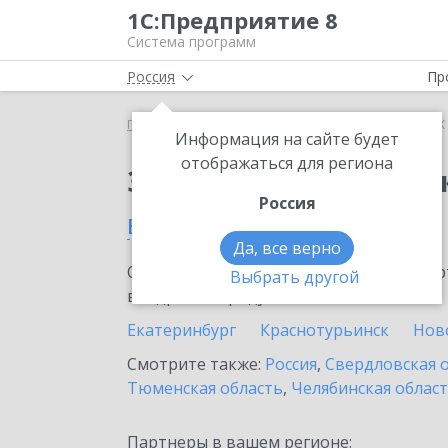
1С:Предприятие 8
Система программ
Россия
Пр
Главная
Сервисы ИТС
1СПАРК Риски
1СПАРК 
Информация на сайте будет
отображаться для региона
Заказать 1СПАРК Рис
Россия
в Березовском
Да, все верно
Ознакомьтесь с информационными карт
Выбрать другой
внедрение продукта.
Екатеринбург
Краснотурьинск
Нов
Смотрите также:
Россия
,
Свердловская 
Тюменская область
,
Челябинская облас
Партнеры в вашем регионе: