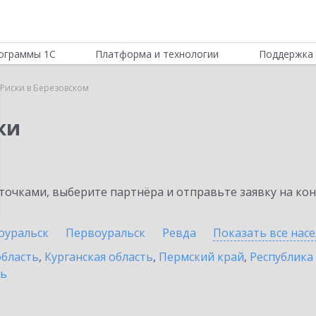
ограммы 1С
Платформа и технологии
Поддержка 
Риски в Березовском
ки
очками, выберите партнёра и отправьте заявку на ко
оуральск
Первоуральск
Ревда
Показать все нас
область
,
Курганская область
,
Пермский край
,
Республика
ть