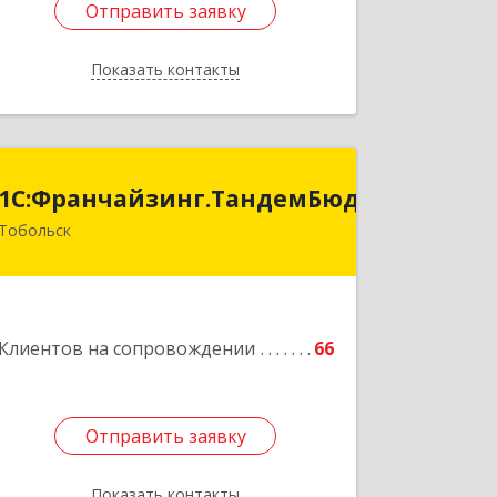
Отправить заявку
Отправить заявку
Показать контакты
Назад
анчайзинг.ТандемБюджет
1С:Франчайзинг.ТандемБюджет
Тобольск
Подробнее
Клиентов на сопровождении
66
Отправить заявку
Отправить заявку
Показать контакты
Назад