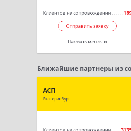
Подробне
Клиентов на сопровождении
18
Отправить заявку
Отправить заявку
Показать контакты
Назад
Ближайшие партнеры из со
АС
АСП
Екатеринбург
620075, Свердловская обл
Екатеринбург г, Карла Либкнехта ул
строение 22, оф.52
Подробне
Клиентов на сопровождении
313