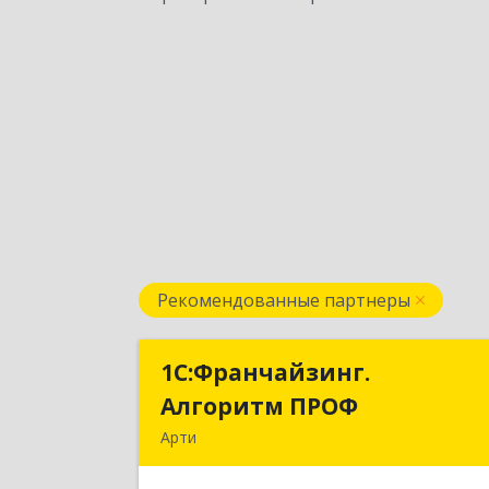
Рекомендованные партнеры
1С:Франчайзинг.
1С:Франчайзинг
Алгоритм ПРОФ
Алгоритм ПРО
Арти
623340, Свердловская обл, Артински
р-н, Арти рп, Рабочей молодежи ул