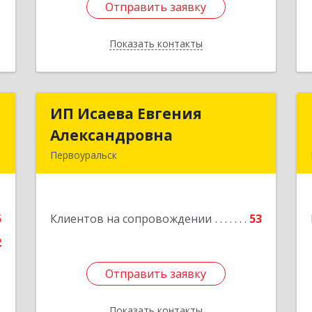
Отправить заявку
Отправить заявку
Показать контакты
Назад
я
ИП Исаева Евгения
ИП Исаева Евгения
а
Александровна
Александровна
Первоуральск
,
Подробнее
м
4
5
Клиентов на сопровождении
53
е
2
Отправить заявку
Отправить заявку
Показать контакты
Назад