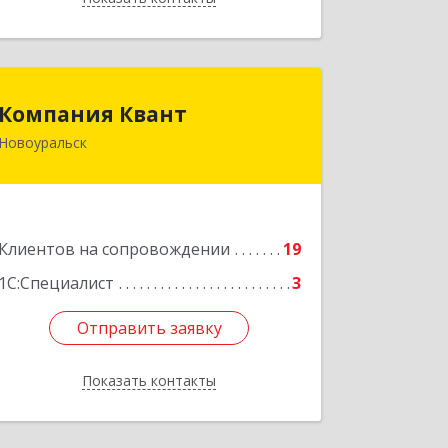
Компания Квант
Компания Квант
Новоуральск
624130, Свердловская обл,
Новоуральск г, Автозаводская ул, дом
№ 11, кв.3
Подробнее
Клиентов на сопровождении
19
1С:Специалист
3
Отправить заявку
Отправить заявку
Показать контакты
Назад