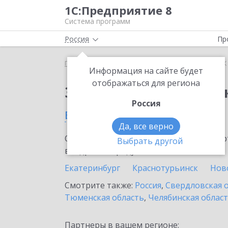
1С:Предприятие 8
Система программ
Россия
Пр
Главная
Сервисы ИТС
1СПАРК Риски
1СПАРК 
Информация на сайте будет
отображаться для региона
Заказать 1СПАРК Рис
Россия
в Арти
Да, все верно
Ознакомьтесь с информационными карт
Выбрать другой
внедрение продукта.
Екатеринбург
Краснотурьинск
Нов
Смотрите также:
Россия
,
Свердловская 
Тюменская область
,
Челябинская облас
Партнеры в вашем регионе: