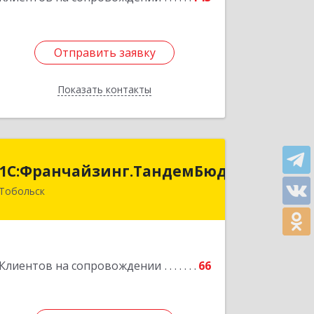
Отправить заявку
Отправить заявку
Показать контакты
Назад
анчайзинг.ТандемБюджет
1С:Франчайзинг.ТандемБюджет
Тобольск
Подробнее
Клиентов на сопровождении
66