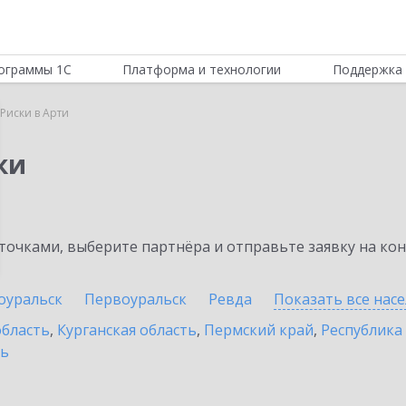
ограммы 1С
Платформа и технологии
Поддержка 
Риски в Арти
ки
очками, выберите партнёра и отправьте заявку на ко
оуральск
Первоуральск
Ревда
Показать все нас
область
,
Курганская область
,
Пермский край
,
Республика
ть