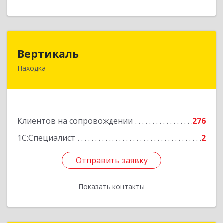
Вертикаль
Вертикаль
Находка
692928, Приморский край, Находка г,
Постышева ул, дом № 27
Подробнее
Клиентов на сопровождении
276
1С:Специалист
2
Отправить заявку
Отправить заявку
Показать контакты
Назад