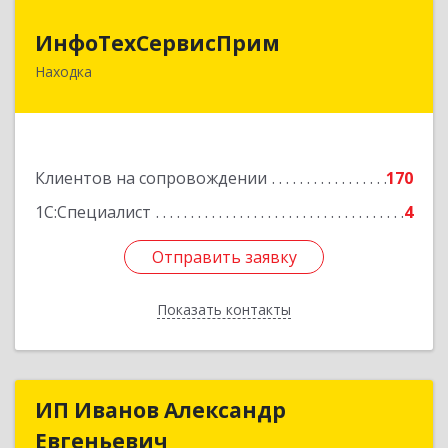
ИнфоТехСервисПрим
ИнфоТехСервисПрим
Находка
692916, Приморский край, Находка г,
Чернышевского ул, дом № 36, оф.305
Подробнее
Клиентов на сопровождении
170
1С:Специалист
4
Отправить заявку
Отправить заявку
Показать контакты
Назад
ИП Иванов Александр
ИП Иванов Александр
Евгеньевич
Евгеньевич