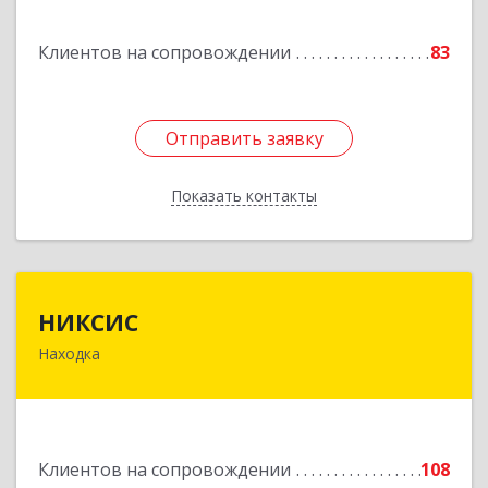
Горнореченский пгт, Октябрьская ул, дом № 5
Клиентов на сопровождении
83
Подробнее
Отправить заявку
Отправить заявку
Показать контакты
Назад
НИКСИС
НИКСИС
Находка
692903, Приморский край, Находка г,
Находкинский пр-кт, дом № 84, кв.73А
Подробнее
Клиентов на сопровождении
108