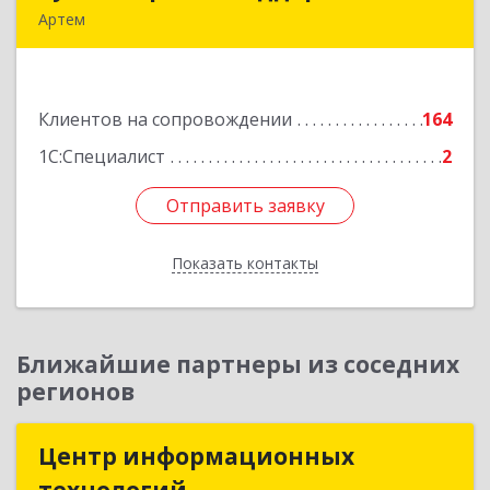
Артем
692760, Приморский край, Артем г, Фрунзе ул,
дом № 54А, каб.21
Клиентов на сопровождении
164
Подробнее
1С:Специалист
2
Отправить заявку
Отправить заявку
Показать контакты
Назад
Ближайшие партнеры из соседних
регионов
Центр информационных
Центр информационных