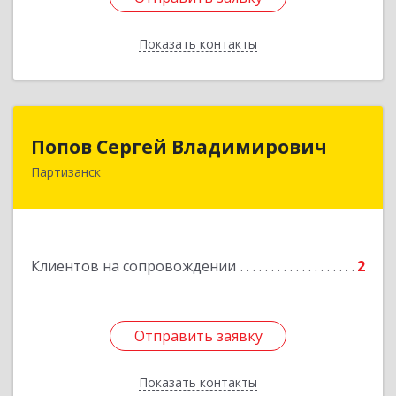
Показать контакты
Назад
Попов Сергей Владимирович
Попов Сергей Владимирович
Партизанск
692922, Приморский край, г. Находка, ул.
Пограничная, 30-18
Подробнее
Клиентов на сопровождении
2
Отправить заявку
Отправить заявку
Показать контакты
Назад