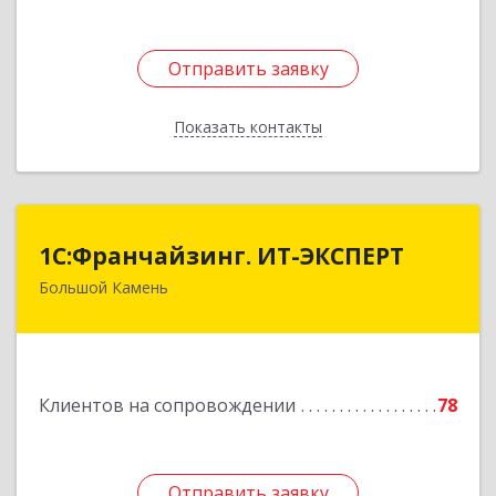
Отправить заявку
Отправить заявку
Показать контакты
Назад
1С:Франчайзинг. ИТ-ЭКСПЕРТ
1С:Франчайзинг. ИТ-ЭКСПЕРТ
Большой Камень
692806, Приморский край, Большой Камень г,
Карла Маркса ул, дом № 57, этаж 3
Подробнее
Клиентов на сопровождении
78
Отправить заявку
Отправить заявку