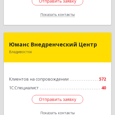
Отправить заявку
Отправить заявку
Показать контакты
Назад
Юманс Внедренческий Центр
Юманс Внедренческий Центр
Владивосток
690014, Приморский край, Владивосток г,
Некрасовская ул, дом № 48а
Подробнее
Клиентов на сопровождении
572
1С:Специалист
40
Отправить заявку
Отправить заявку
Показать контакты
Назад