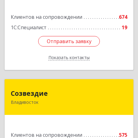
Подробнее
Клиентов на сопровождении
674
1С:Специалист
19
Отправить заявку
Отправить заявку
Показать контакты
Назад
Созвездие
Созвездие
Владивосток
690069, Приморский край, Владивосток г,
Тухачевского ул, дом № 62, кв.94
Подробнее
Клиентов на сопровождении
575