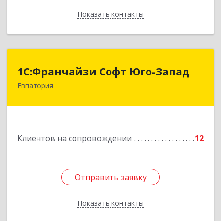
Показать контакты
Назад
1С:Франчайзи Софт Юго-Запад
1С:Франчайзи Софт Юго-Запад
Евпатория
297407, Крым Респ, Евпатория г, Победы пр-кт,
дом № 13, кв.45
Подробнее
Клиентов на сопровождении
12
Отправить заявку
Отправить заявку
Показать контакты
Назад