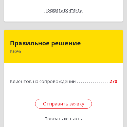
Показать контакты
Назад
Правильное решение
Правильное решение
Керчь
298330, Крым Респ, Керчь г, Адмиралтейский
проезд, дом № 1
Подробнее
Клиентов на сопровождении
270
Отправить заявку
Отправить заявку
Показать контакты
Назад