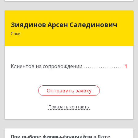
Зиядинов Арсен Салединович
Зиядинов Арсен Салединович
Саки
г.Саки, Интернациональная, 5/2, кв.1
Подробнее
Клиентов на сопровождении
1
Отправить заявку
Отправить заявку
Показать контакты
Назад
При выборе фирмы-франчайзи в Ялте,