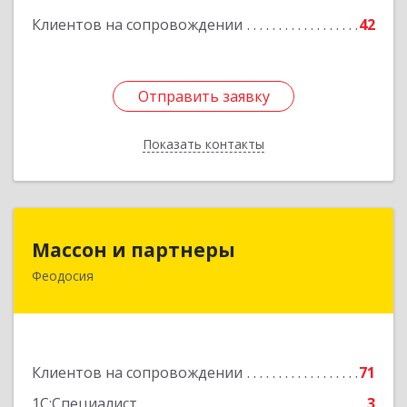
Клиентов на сопровождении
42
Отправить заявку
Отправить заявку
Показать контакты
Назад
Массон и партнеры
Массон и партнеры
Феодосия
298112, Крым Респ, Феодосия г, Крымская ул,
дом № 31
Подробнее
Клиентов на сопровождении
71
1С:Специалист
3