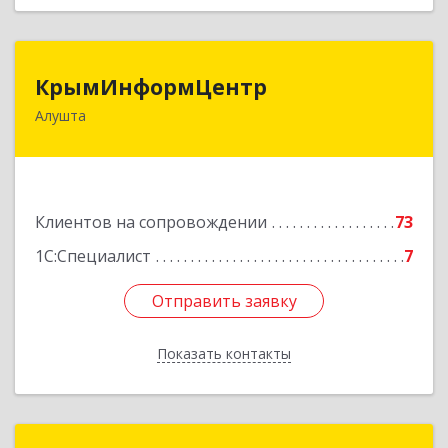
КрымИнформЦентр
КрымИнформЦентр
Алушта
298500, Крым Респ, Алушта г, Горького ул, дом
№ 34А, оф.7
Подробнее
Клиентов на сопровождении
73
1С:Специалист
7
Отправить заявку
Отправить заявку
Показать контакты
Назад