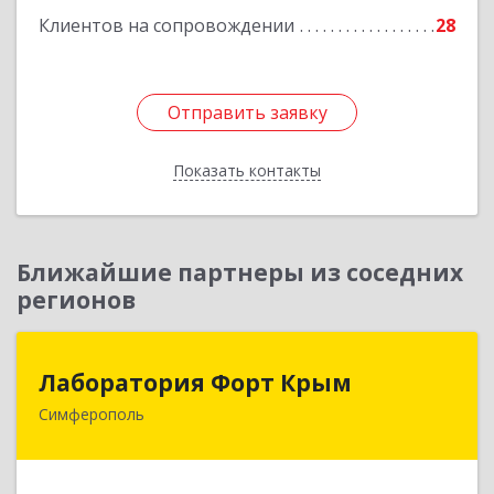
Клиентов на сопровождении
28
Отправить заявку
Отправить заявку
Показать контакты
Назад
Ближайшие партнеры из соседних
регионов
Лаборатория Форт Крым
Лаборатория Форт Крым
Симферополь
295034, Крым Респ, Симферополь г, Киевская
ул, дом № 79, оф.902