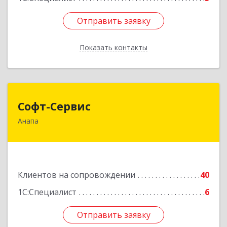
Отправить заявку
Отправить заявку
Показать контакты
Назад
Софт-Сервис
Софт-Сервис
Анапа
353440, Краснодарский край, Анапский р-н,
Анапа г, Владимирская ул, дом № 140, кв.93
Подробнее
Клиентов на сопровождении
40
1С:Специалист
6
Отправить заявку
Отправить заявку