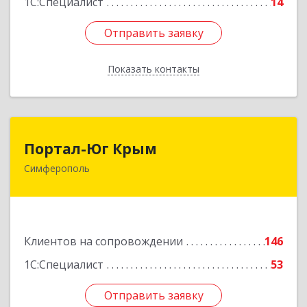
1С:Специалист
14
Отправить заявку
Отправить заявку
Показать контакты
Назад
Портал-Юг Крым
Портал-Юг Крым
Симферополь
295015, Крым Респ, Симферополь г, Козлова ул,
дом № 27
Подробнее
Клиентов на сопровождении
146
1С:Специалист
53
Отправить заявку
Отправить заявку