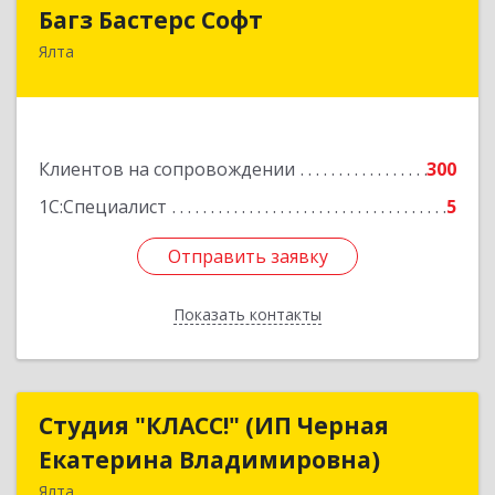
Багз Бастерс Софт
Багз Бастерс Софт
Ялта
298603, Крым Респ, Ялта г, Свердлова ул, дом №
34
Подробнее
Клиентов на сопровождении
300
1С:Специалист
5
Отправить заявку
Отправить заявку
Показать контакты
Назад
Студия "КЛАСС!" (ИП Черная
Студия "КЛАСС!" (ИП Черная
Екатерина Владимировна)
Екатерина Владимировна)
Ялта