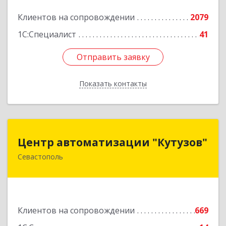
Подробнее
Клиентов на сопровождении
2079
1С:Специалист
41
Отправить заявку
Отправить заявку
Показать контакты
Назад
Центр автоматизации "Кутузов"
Центр автоматизации "Кутузов"
Севастополь
299011, Севастополь г, Генерала Петрова ул,
дом № 20, корпус 1, оф.1
Подробнее
Клиентов на сопровождении
669