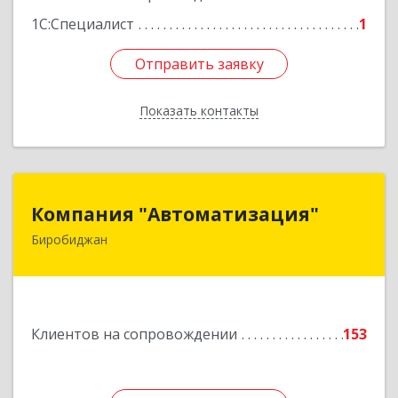
1С:Специалист
1
Отправить заявку
Отправить заявку
Показать контакты
Назад
Компания "Автоматизация"
Компания "Автоматизация"
Биробиджан
679016, Еврейская Аобл, Биробиджан г,
Советская ул, дом № 59, кв.3
Подробнее
Клиентов на сопровождении
153