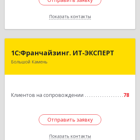
Отправить заявку
Отправить заявку
Показать контакты
Назад
1С:Франчайзинг. ИТ-ЭКСПЕРТ
1С:Франчайзинг. ИТ-ЭКСПЕРТ
Большой Камень
692806, Приморский край, Большой Камень г,
Карла Маркса ул, дом № 57, этаж 3
Подробнее
Клиентов на сопровождении
78
Отправить заявку
Отправить заявку
Показать контакты
Назад