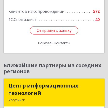
Подробнее
Клиентов на сопровождении
572
1С:Специалист
40
Отправить заявку
Отправить заявку
Показать контакты
Назад
Ближайшие партнеры из соседних
регионов
Центр информационных
Центр информационных
технологий
технологий
Уссурийск
692512, Приморский край, Уссурийск г,