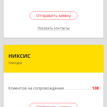
Отправить заявку
Отправить заявку
Показать контакты
Назад
НИКСИС
НИКСИС
Находка
692903, Приморский край, Находка г,
Находкинский пр-кт, дом № 84, кв.73А
Подробнее
Клиентов на сопровождении
108