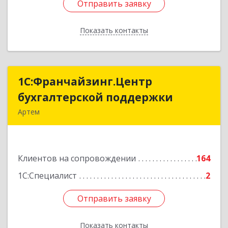
Отправить заявку
Отправить заявку
Показать контакты
Назад
1С:Франчайзинг.Центр
1С:Франчайзинг.Центр
бухгалтерской поддержки
бухгалтерской поддержки
Артем
692760, Приморский край, Артем г, Фрунзе ул,
дом № 54А, каб.21
Клиентов на сопровождении
164
Подробнее
1С:Специалист
2
Отправить заявку
Отправить заявку
Показать контакты
Назад