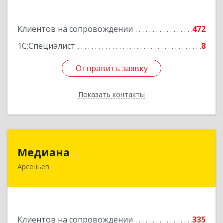
Пушкина ул, дом № 1, пом.2
Клиентов на сопровождении
472
Подробнее
1С:Специалист
8
Отправить заявку
Отправить заявку
Показать контакты
Назад
Медиана
Медиана
Арсеньев
692330, Приморский край, Арсеньев г,
Ломоносова ул, дом № 24, кв.1
Подробнее
Клиентов на сопровождении
335