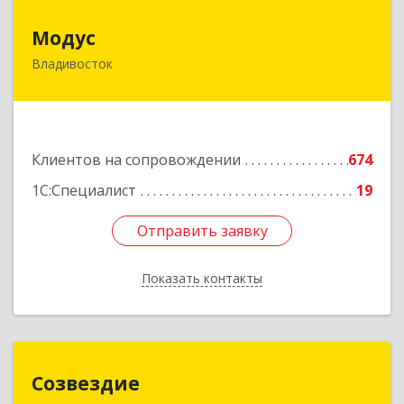
Модус
Модус
Владивосток
690091, Приморский край, Владивосток г, ул.
Фадеева, д. 10
Подробнее
Клиентов на сопровождении
674
1С:Специалист
19
Отправить заявку
Отправить заявку
Показать контакты
Назад
Созвездие
Созвездие