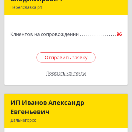
Переяславка рп
682910, Хабаровский край, Имени Лазо р-н,
Переяславка рп, Ленина ул, дом № 30, оф.1
Клиентов на сопровождении
96
Подробнее
Отправить заявку
Отправить заявку
Показать контакты
Назад
ИП Иванов Александр
ИП Иванов Александр
Евгеньевич
Евгеньевич
Дальнегорск
692446, Приморский край, Дальнегорск г,