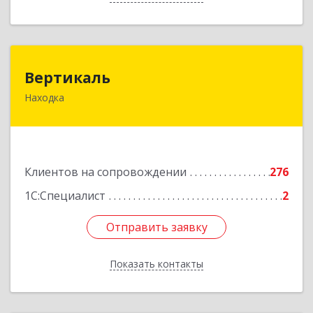
Вертикаль
Вертикаль
Находка
692928, Приморский край, Находка г,
Постышева ул, дом № 27
Подробнее
Клиентов на сопровождении
276
1С:Специалист
2
Отправить заявку
Отправить заявку
Показать контакты
Назад