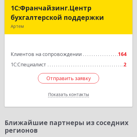
1С:Франчайзинг.Центр
1С:Франчайзинг.Центр
бухгалтерской поддержки
бухгалтерской поддержки
Артем
692760, Приморский край, Артем г, Фрунзе ул,
дом № 54А, каб.21
Клиентов на сопровождении
164
Подробнее
1С:Специалист
2
Отправить заявку
Отправить заявку
Показать контакты
Назад
Ближайшие партнеры из соседних
регионов