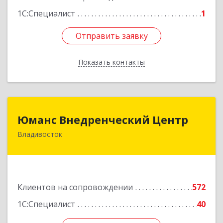
1С:Специалист
1
Отправить заявку
Отправить заявку
Показать контакты
Назад
Юманс Внедренческий Центр
Юманс Внедренческий Центр
Владивосток
690014, Приморский край, Владивосток г,
Некрасовская ул, дом № 48а
Подробнее
Клиентов на сопровождении
572
1С:Специалист
40