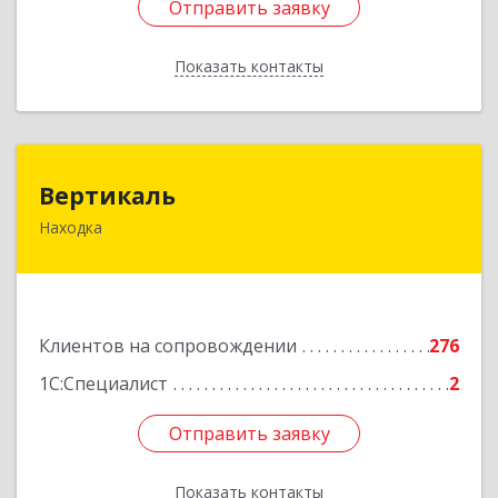
Отправить заявку
Отправить заявку
Показать контакты
Назад
Вертикаль
Вертикаль
Находка
692928, Приморский край, Находка г,
Постышева ул, дом № 27
Подробнее
Клиентов на сопровождении
276
1С:Специалист
2
Отправить заявку
Отправить заявку
Показать контакты
Назад