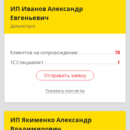
ИП Иванов Александр
ИП Иванов Александр
Евгеньевич
Евгеньевич
Дальнегорск
692446, Приморский край, Дальнегорск г,
Инженерная ул, дом № 28, кв.1
Клиентов на сопровождении
78
Подробнее
1С:Специалист
1
Отправить заявку
Отправить заявку
Показать контакты
Назад
ИП Якименко Александр
ИП Якименко Александр
Владимирович
Владимирович