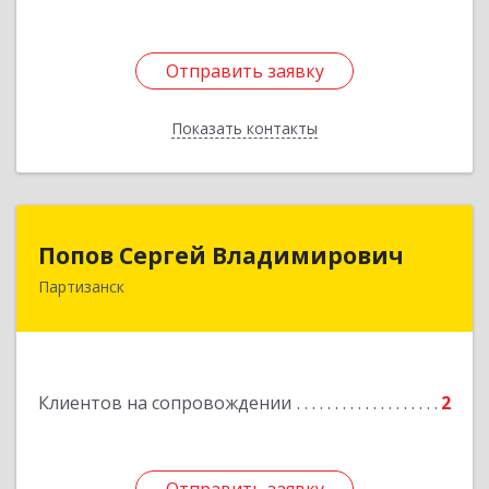
Отправить заявку
Отправить заявку
Показать контакты
Назад
Попов Сергей Владимирович
Попов Сергей Владимирович
Партизанск
692922, Приморский край, г. Находка, ул.
Пограничная, 30-18
Подробнее
Клиентов на сопровождении
2