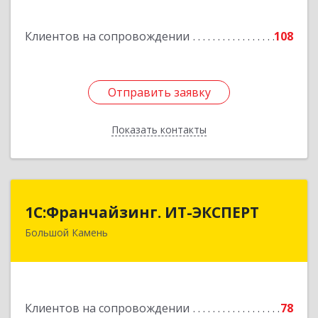
Подробнее
Клиентов на сопровождении
108
Отправить заявку
Отправить заявку
Показать контакты
Назад
1С:Франчайзинг. ИТ-ЭКСПЕРТ
1С:Франчайзинг. ИТ-ЭКСПЕРТ
Большой Камень
692806, Приморский край, Большой Камень г,
Карла Маркса ул, дом № 57, этаж 3
Подробнее
Клиентов на сопровождении
78