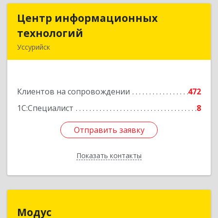
Центр информационных
Центр информационных
технологий
технологий
Уссурийск
692512, Приморский край, Уссурийск г,
Пушкина ул, дом № 1, пом.2
Клиентов на сопровождении
472
Подробнее
1С:Специалист
8
Отправить заявку
Отправить заявку
Показать контакты
Назад
Модус
Модус