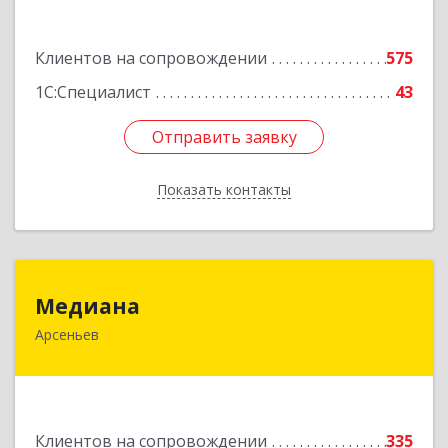
Подробнее
Клиентов на сопровождении
575
1С:Специалист
43
Отправить заявку
Отправить заявку
Показать контакты
Назад
Медиана
Медиана
Арсеньев
692330, Приморский край, Арсеньев г,
Ломоносова ул, дом № 24, кв.1
Подробнее
Клиентов на сопровождении
335