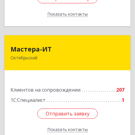
Показать контакты
Назад
Мастера-ИТ
Мастера-ИТ
Октябрьский
452607, Башкортостан Респ, Октябрьский г,
Комсомольская ул, дом № 20, оф."МИТ"
Подробнее
Клиентов на сопровождении
207
1С:Специалист
1
Отправить заявку
Отправить заявку
Показать контакты
Назад