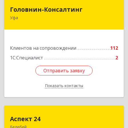
Головнин-Консалтинг
Головнин-Консалтинг
Уфа
450006, Башкортостан Респ, Уфа г, Ленина ул,
дом № 148, оф.204
Подробнее
Клиентов на сопровождении
112
1С:Специалист
2
Отправить заявку
Отправить заявку
Показать контакты
Назад
Аспект 24
Аспект 24
Белебей