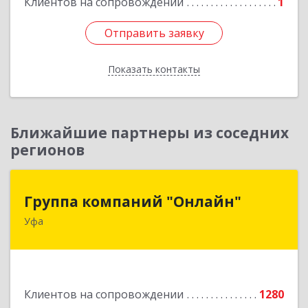
Клиентов на сопровождении
1
Отправить заявку
Отправить заявку
Показать контакты
Назад
Ближайшие партнеры из соседних
регионов
Группа компаний "Онлайн"
Группа компаний "Онлайн"
Уфа
450006, Башкортостан Респ, г.о. город Уфа, Уфа
г, Цюрупы ул, дом № 130, этаж 1
Подробнее
Клиентов на сопровождении
1280