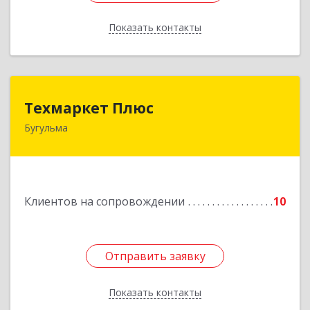
Показать контакты
Назад
Техмаркет Плюс
Техмаркет Плюс
Бугульма
423231, РТ, Бугульма, ул.Белинского, д.13
Подробнее
Клиентов на сопровождении
10
Отправить заявку
Отправить заявку
Показать контакты
Назад