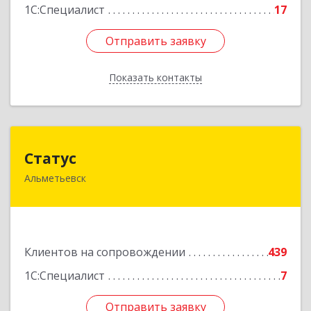
1С:Специалист
17
Отправить заявку
Отправить заявку
Показать контакты
Назад
Статус
Статус
Альметьевск
423450, Татарстан Респ, Альметьевск г, Мира
ул, дом № 10
Подробнее
Клиентов на сопровождении
439
1С:Специалист
7
Отправить заявку
Отправить заявку