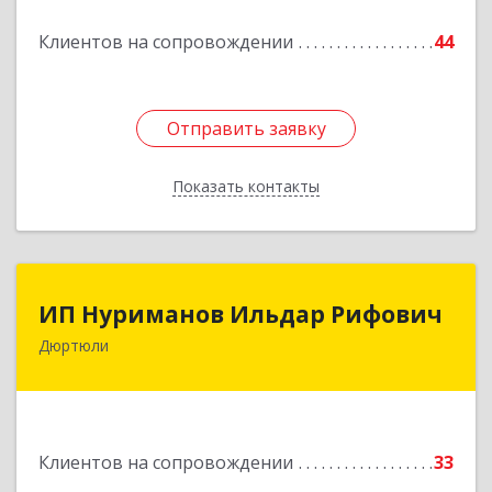
Подробнее
Клиентов на сопровождении
44
Отправить заявку
Отправить заявку
Показать контакты
Назад
ИП Нуриманов Ильдар Рифович
ИП Нуриманов Ильдар Рифович
Дюртюли
452320, Башкортостан Респ, Дюртюли г,
Первомайская ул, 2а, кв.76
Подробнее
Клиентов на сопровождении
33