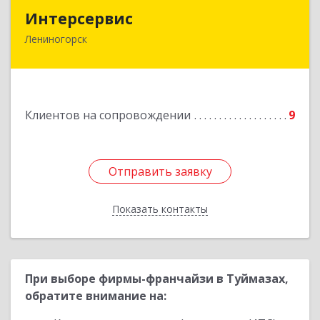
Интерсервис
Интерсервис
Лениногорск
423250, Татарстан Респ, Лениногорск г,
Гагарина ул, дом № 36
Подробнее
Клиентов на сопровождении
9
Отправить заявку
Отправить заявку
Показать контакты
Назад
При выборе фирмы-франчайзи в Туймазах,
обратите внимание на: