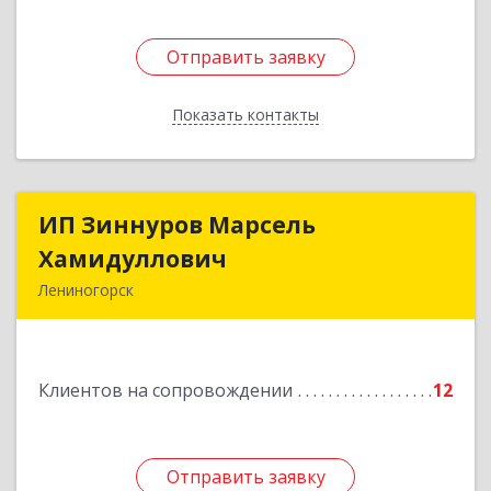
Отправить заявку
Отправить заявку
Показать контакты
Назад
ИП Зиннуров Марсель
ИП Зиннуров Марсель
Хамидуллович
Хамидуллович
Лениногорск
423250, Татарстан Респ, Лениногорский р-н,
Лениногорск г, Халиуллина ул, дом № 79
Клиентов на сопровождении
12
Подробнее
Отправить заявку
Отправить заявку