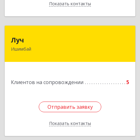
Показать контакты
Назад
Луч
Луч
Ишимбай
453215, Башкортостан Респ, Ишимбайский р-н,
Ишимбай г, Ленина пр-кт, дом № 29, кв.29
Подробнее
Клиентов на сопровождении
5
Отправить заявку
Отправить заявку
Показать контакты
Назад