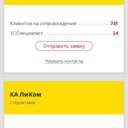
ул, дом № 2/5, пом.4
Подробнее
Клиентов на сопровождении
741
1С:Специалист
24
Отправить заявку
Отправить заявку
Показать контакты
Назад
КА ЛиКом
КА ЛиКом
Стерлитамак
453115, Башкортостан Респ, г.о. город
Стерлитамак, Стерлитамак г, Республиканская
ул, дом № 9в