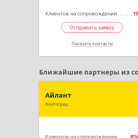
Подробне
Клиентов на сопровождении
1
Отправить заявку
Отправить заявку
Показать контакты
Назад
Ближайшие партнеры из со
Айлан
Айлант
Волгоград
400001, Волгоградская обл, Волгогра
г, им Канунникова ул, дом № 11
Подробне
Клиентов на сопровождении
82