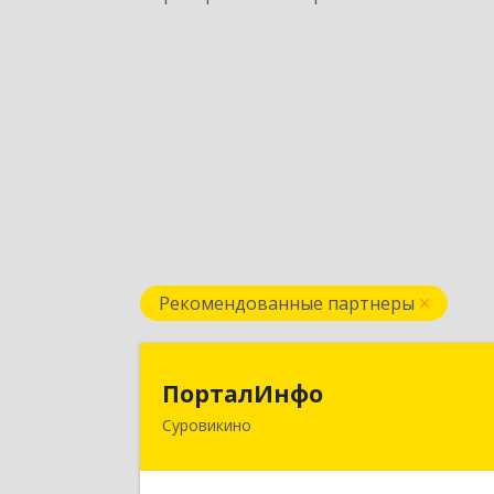
Рекомендованные партнеры
ПорталИнф
ПорталИнфо
Суровикино
404414, г.Суровкино Волгоградско
обл. ул. 1-й мкр д.21 кв 