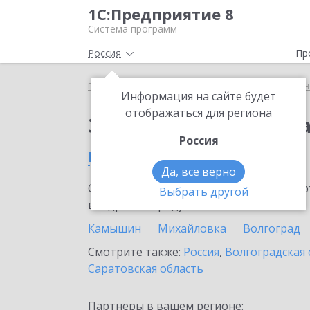
1С:Предприятие 8
Система программ
Россия
Пр
Главная
Сервисы ИТС
1С:Универсальное прог
Информация на сайте будет
отображаться для региона
Заказать 1С:Универс
Россия
в Суровикино
Да, все верно
Ознакомьтесь с информационными карт
Выбрать другой
внедрение продукта.
Камышин
Михайловка
Волгоград
Смотрите также:
Россия
,
Волгоградская 
Саратовская область
Партнеры в вашем регионе: