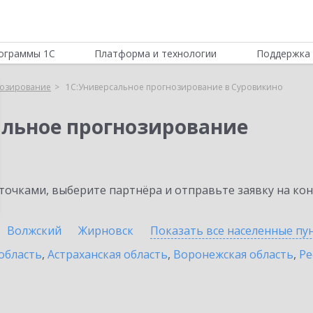
ограммы 1С
Платформа и технологии
Поддержка 
нозирование
1С:Универсальное прогнозирование в Суровикино
альное прогнозирование
очками, выберите партнёра и отправьте заявку на ко
Волжский
Жирновск
Показать все населенные
пу
область
,
Астраханская область
,
Воронежская область
,
Ре