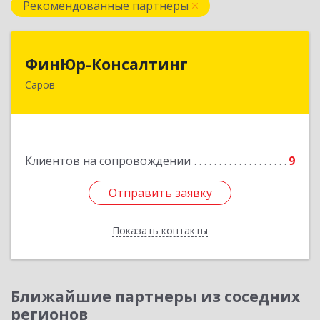
Рекомендованные партнеры
ФинЮр-Консалтинг
ФинЮр-Консалтинг
Саров
607190, Нижегородская обл, Саров г,
Куйбышева ул, дом № 11
Подробнее
Клиентов на сопровождении
9
Отправить заявку
Отправить заявку
Показать контакты
Назад
Ближайшие партнеры из соседних
регионов