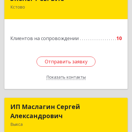
Кстово
Подробнее
Клиентов на сопровождении
10
Отправить заявку
Отправить заявку
Показать контакты
Назад
ИП Маслагин Сергей
ИП Маслагин Сергей
Александрович
Александрович
Выкса
607060, Нижегородская обл, , Выкса г, Красная