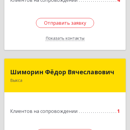
Клиентов на сопровождении
4
Отправить заявку
Отправить заявку
Показать контакты
Назад
Шиморин Фёдор Вячеславович
Шиморин Фёдор Вячеславович
Выкса
Подробнее
Клиентов на сопровождении
1