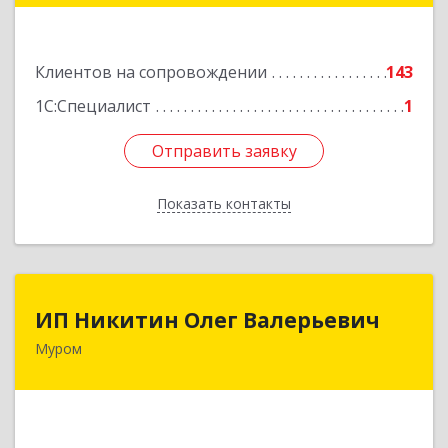
Подробнее
Клиентов на сопровождении
143
1С:Специалист
1
Отправить заявку
Отправить заявку
Показать контакты
Назад
ИП Никитин Олег Валерьевич
ИП Никитин Олег Валерьевич
Муром
602267, Владимирская обл, Муром г,
Коммунистическая ул., дом № 36
Подробнее