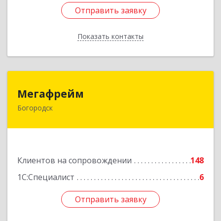
Отправить заявку
Отправить заявку
Показать контакты
Назад
Мегафрейм
Мегафрейм
Богородск
607600, Нижегородская обл, Богородск г,
Ленина ул, дом № 123, этаж 4, пом. 5
Подробнее
Клиентов на сопровождении
148
1С:Специалист
6
Отправить заявку
Отправить заявку