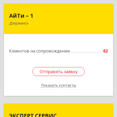
АйТи – 1
АйТи – 1
Дзержинск
606015, Нижегородская обл, Дзержинск г,
Ленина пр-кт, дом № 8, кв.20
Подробнее
Клиентов на сопровождении
62
Отправить заявку
Отправить заявку
Показать контакты
Назад
ЭКСПЕРТ СЕРВИС
ЭКСПЕРТ СЕРВИС