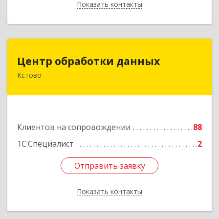
Показать контакты
Назад
Центр обработки данных
Центр обработки данных
Кстово
607650, Нижегородская обл, Кстово г, Победы
пр-кт, дом № 14
Подробнее
Клиентов на сопровождении
88
1С:Специалист
2
Отправить заявку
Отправить заявку
Показать контакты
Назад