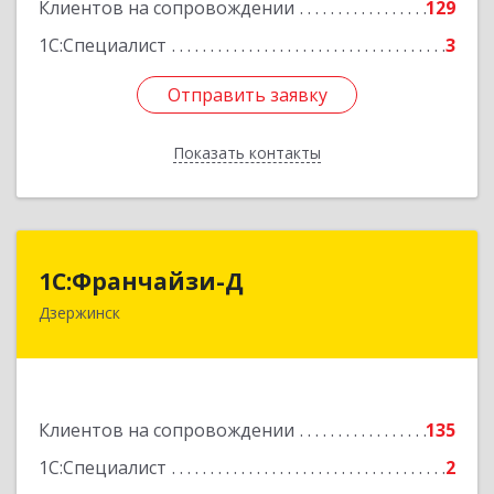
Клиентов на сопровождении
129
1С:Специалист
3
Отправить заявку
Отправить заявку
Показать контакты
Назад
1С:Франчайзи-Д
1С:Франчайзи-Д
Дзержинск
606025, Нижегородская обл, Дзержинск г,
Циолковского пр-кт, дом № 15
Подробнее
Клиентов на сопровождении
135
1С:Специалист
2