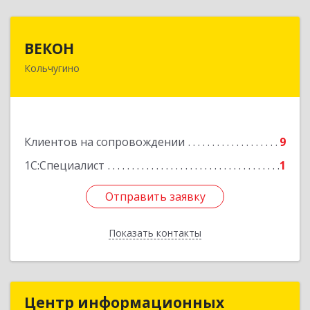
ВЕКОН
ВЕКОН
Кольчугино
601785, Владимирская обл, Кольчугинский р-н,
Кольчугино г, 3 Интернационала ул, дом № 38
Подробнее
Клиентов на сопровождении
9
1С:Специалист
1
Отправить заявку
Отправить заявку
Показать контакты
Назад
Центр информационных
Центр информационных