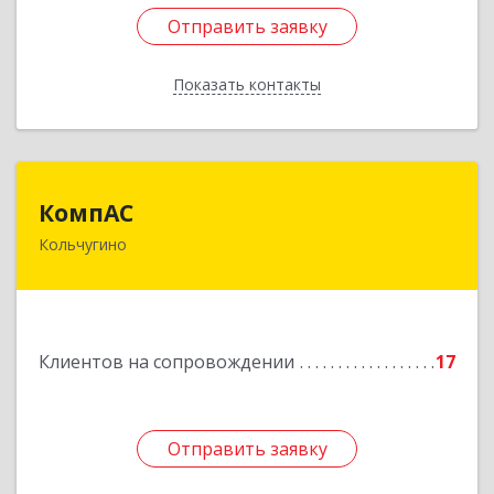
Отправить заявку
Отправить заявку
Показать контакты
Назад
КомпАС
КомпАС
Кольчугино
601782, Владимирская область, г.Кольчугино,
ул.Больничная, д.20
Подробнее
Клиентов на сопровождении
17
Отправить заявку
Отправить заявку