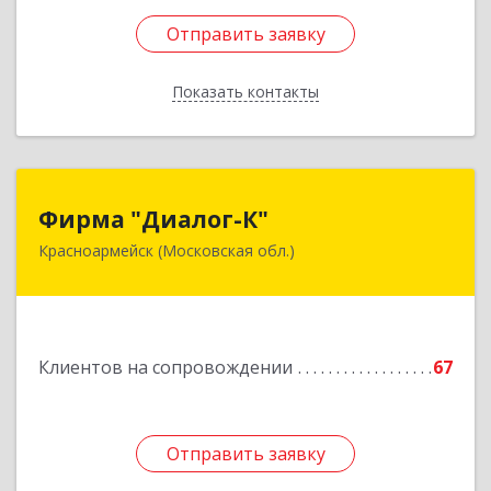
Отправить заявку
Отправить заявку
Показать контакты
Назад
Фирма "Диалог-К"
Фирма "Диалог-К"
Красноармейск (Московская обл.)
141292, Московская обл, Красноармейск г,
Комсомольская ул, дом № 4, пом.25
Подробнее
Клиентов на сопровождении
67
Отправить заявку
Отправить заявку