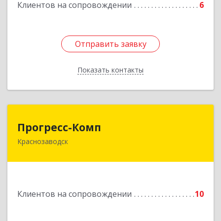
Клиентов на сопровождении
6
Отправить заявку
Отправить заявку
Показать контакты
Назад
Прогресс-Комп
Прогресс-Комп
Краснозаводск
141321, Московская обл, Сергиево-Посадский
р-н, Краснозаводск г, Новая ул, дом № 8, кв.78
Подробнее
Клиентов на сопровождении
10