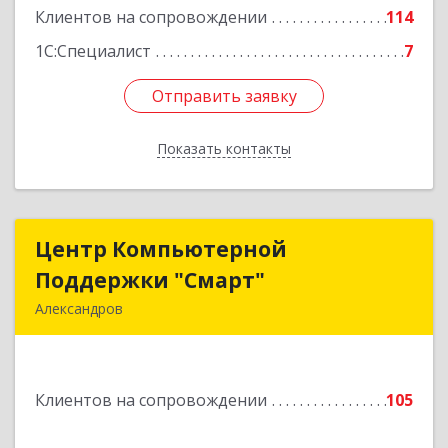
Клиентов на сопровождении
114
1С:Специалист
7
Отправить заявку
Отправить заявку
Показать контакты
Назад
Центр Компьютерной
Центр Компьютерной
Поддержки "Смарт"
Поддержки "Смарт"
Александров
601650, Владимирская обл, Александровский р-
н, Александров г, Институтская ул, дом № 1,
ком.74
Клиентов на сопровождении
105
Подробнее