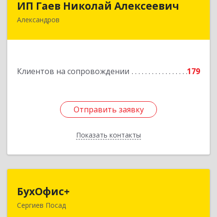
ИП Гаев Николай Алексеевич
Александров
601650, Владимирская обл, Александровский р-
н, Александров г, Свердлова ул, дом № 41, кв.57
Подробнее
Клиентов на сопровождении
179
Отправить заявку
Отправить заявку
Показать контакты
Назад
БухОфис+
БухОфис+
Сергиев Посад
141304, Московская обл, Сергиево-Посадский