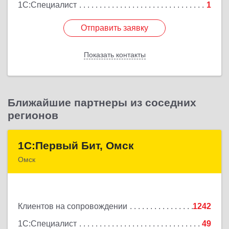
1С:Специалист
1
Отправить заявку
Отправить заявку
Показать контакты
Назад
Ближайшие партнеры из соседних
регионов
1С:Первый Бит, Омск
1С:Первый Бит, Омск
Омск
644099, Омская обл, Омск г, Гагарина ул, дом №
14, оф.208
Клиентов на сопровождении
1242
Подробнее
1С:Специалист
49