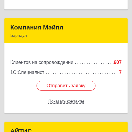
Компания Мэйпл
Компания Мэйпл
Барнаул
656038, Алтайский край, Барнаул г,
Комсомольский пр-кт, дом № 112
Клиентов на сопровождении
607
Подробнее
1С:Специалист
7
Отправить заявку
Отправить заявку
Показать контакты
Назад
АЙТИС
АЙТИС