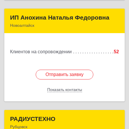
ИП Анохина Наталья Федоровна
ИП Анохина Наталья Федоровна
Новоалтайск
658041, Алтайский край, Новоалтайск г,
Белоярская ул, дом № 132
Клиентов на сопровождении
52
Подробнее
Отправить заявку
Отправить заявку
Показать контакты
Назад
РАДИУСТЕХНО
РАДИУСТЕХНО
Рубцовск