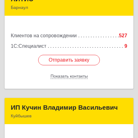
Барнаул
656067, Алтайский край, Барнаул г, Взлетная ул,
дом № 65
Клиентов на сопровождении
527
Подробнее
1С:Специалист
9
Отправить заявку
Отправить заявку
Показать контакты
Назад
ИП Кучин Владимир Васильевич
ИП Кучин Владимир Васильевич
Куйбышев
632387, Новосибирская обл, Куйбышев г,
Тургенева ул, дом № 4