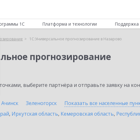
ограммы 1С
Платформа и технологии
Поддержка 
нозирование
1С:Универсальное прогнозирование в Назарово
альное прогнозирование
очками, выберите партнёра и отправьте заявку на ко
Ачинск
Зеленогорск
Показать все населенные
пун
край
,
Иркутская область
,
Кемеровская область
,
Республик