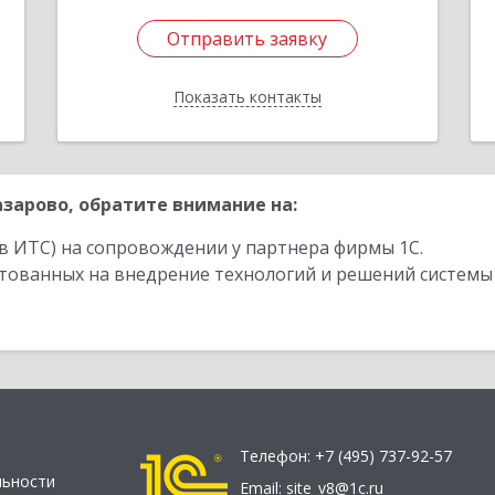
Отправить заявку
Отправить заявку
Показать контакты
Назад
зарово, обратите внимание на:
в ИТС) на сопровождении у партнера фирмы 1С.
стованных на внедрение технологий и решений системы
Телефон:
+7 (495) 737-92-57
льности
Email:
site_v8@1c.ru