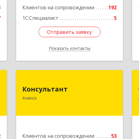
3
Клиентов на сопровождении
192
7
1С:Специалист
5
Отправить заявку
Отправить заявку
Показать контакты
Назад
С
Консультант
Консультант
,
662159, Красноярский край, Ачинск г,
Ачинск
м
Юго-Восточный район, дом № 21А
6
Подробнее
е
2
Клиентов на сопровождении
53