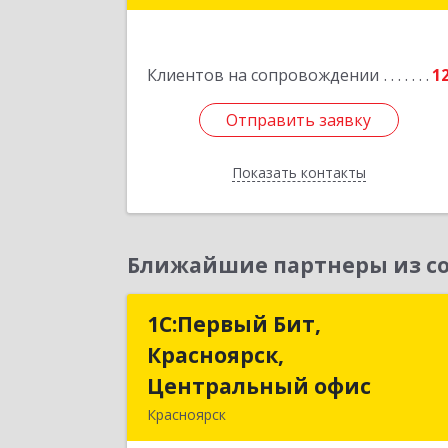
Подробне
Клиентов на сопровождении
1
Отправить заявку
Отправить заявку
Показать контакты
Назад
Ближайшие партнеры из со
1С:Первый Бит,
1С:Первый Бит
Красноярск,
Красноярск
Центральный офис
Центральный офи
Красноярск
660017, Красноярский край