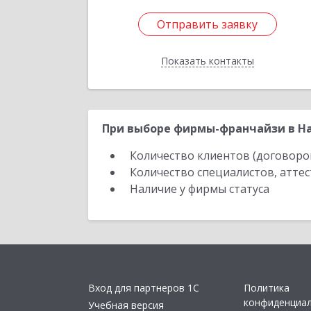
Отправить заявку
Отправить заявку
Показать контакты
Назад
При выборе фирмы-франчайзи в На
Количество клиентов (договоро
Количество специалистов, атте
Наличие у фирмы статуса
Вход для партнеров 1С
Политика
конфиденциа
Учебная версия