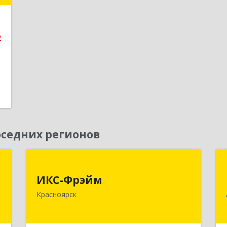
е
2
седних регионов
,
ИКС-Фрэйм
,
ИКС-Фрэйм
660077, Красноярский край,
с
Красноярск
Красноярск г, Батурина ул, дом № 32,
пом.4
,