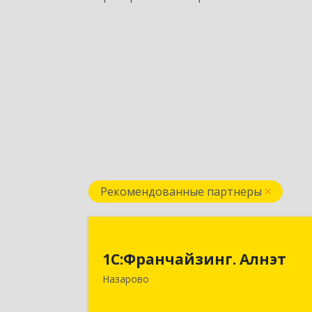
Рекомендованные партнеры
1С:Франчайзинг. Алнэ
1С:Франчайзинг. Алнэт
662200, Красноярский край, Назаров
Назарово
г, Борисенко ул, дом № 1