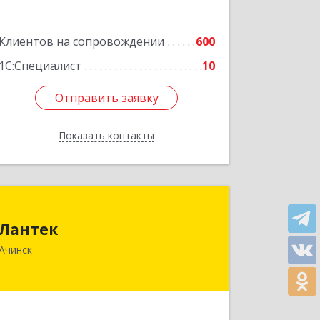
Клиентов на сопровождении
600
1С:Специалист
10
Отправить заявку
Отправить заявку
Показать контакты
Назад
Лантек
Лантек
662153, Красноярский край, Ачинск г,
Ачинск
Декабристов ул, дом № 58
Подробнее