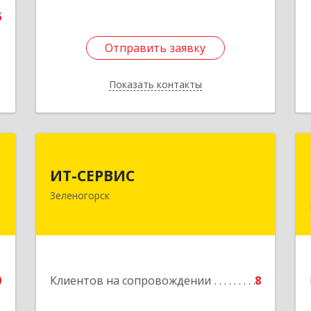
6
Отправить заявку
Отправить заявку
Показать контакты
Назад
а
ИТ-СЕРВИС
а
ИТ-СЕРВИС
663690, Красноярский край,
Зеленогорск
Зеленогорск г, Гагарина ул, дом № 34
,
,
Подробнее
7
е
0
Клиентов на сопровождении
8