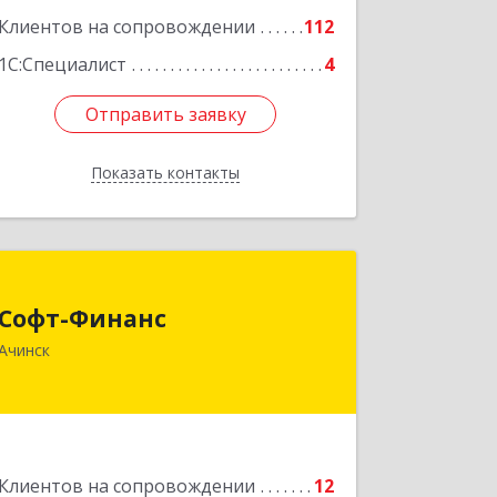
Клиентов на сопровождении
112
1С:Специалист
4
Отправить заявку
Отправить заявку
Показать контакты
Назад
Софт-Финанс
Софт-Финанс
662150, Красноярский край, Ачинск г,
Ачинск
1-й мкр, дом № 55А, корпус 2
Подробнее
Клиентов на сопровождении
12