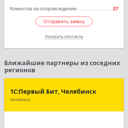
Клиентов на сопровождении
27
Подробнее
Отправить заявку
Отправить заявку
Показать контакты
Назад
Ближайшие партнеры из соседних
регионов
1С:Первый Бит, Челябинск
1С:Первый Бит, Челябинск
Челябинск
454084, Челябинская обл, Челябинск г,
Каслинская ул, дом № 77, оф.109
Подробнее