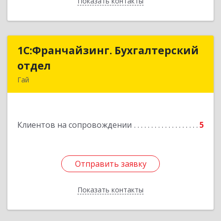
Показать контакты
Назад
1С:Франчайзинг. Бухгалтерский
1С:Франчайзинг. Бухгалтерский
отдел
отдел
Гай
462635, Оренбургская обл, Гай г, Победы пр-кт,
дом № 1, кв.12
Клиентов на сопровождении
5
Подробнее
Отправить заявку
Отправить заявку
Показать контакты
Назад