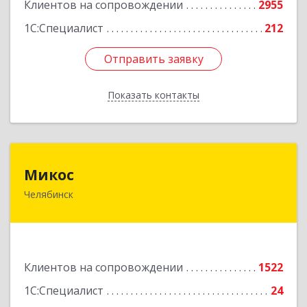
Клиентов на сопровождении
2955
1С:Специалист
212
Отправить заявку
Отправить заявку
Показать контакты
Назад
Микос
Микос
Челябинск
454126, Челябинская обл, Челябинск г,
Энтузиастов ул, дом № 28, корпус А, этаж 1
Подробнее
Клиентов на сопровождении
1522
1С:Специалист
24