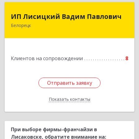
ИП Лисицкий Вадим Павлович
ИП Лисицкий Вадим Павлович
Белорецк
453501, Башкортостан Респ, Белорецк г,
Кооперативная ул, дом № 4, корпус А, кв.32
Подробнее
Клиентов на сопровождении
8
Отправить заявку
Отправить заявку
Показать контакты
Назад
При выборе фирмы-франчайзи в
Лисаковске, обратите внимание на: