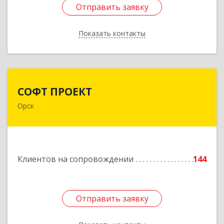
Отправить заявку
Отправить заявку
Показать контакты
Назад
СОФТ ПРОЕКТ
СОФТ ПРОЕКТ
Орск
462430, Оренбургская обл, Орск г,
Добровольского ул, дом № 23, кв.11
Подробнее
Клиентов на сопровождении
144
Отправить заявку
Отправить заявку