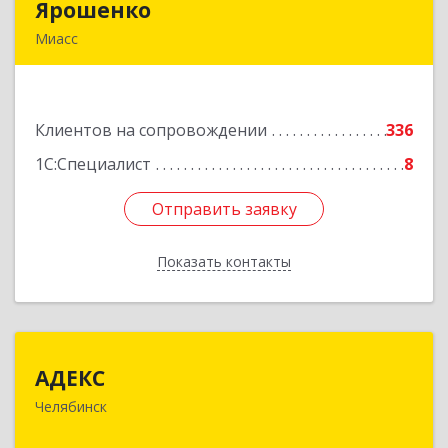
Ярошенко
Ярошенко
Миасс
456300, Челябинская обл, Миасс г, Романенко
ул, дом № 97
Клиентов на сопровождении
336
Подробнее
1С:Специалист
8
Отправить заявку
Отправить заявку
Показать контакты
Назад
АДЕКС
АДЕКС
Челябинск
454080, Челябинская обл, Челябинск г, Смирных
ул, дом № 15А, пом.51