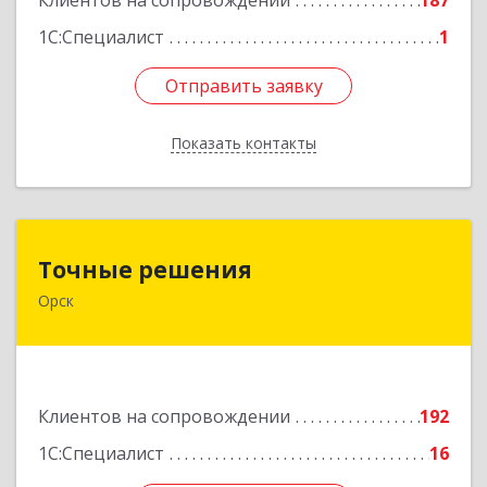
Клиентов на сопровождении
187
1С:Специалист
1
Отправить заявку
Отправить заявку
Показать контакты
Назад
Точные решения
Точные решения
Орск
462403, Оренбургская обл, Орск г,
Краматорская ул, дом № 2Б, пом.3, этаж 1, офис
2
Подробнее
Клиентов на сопровождении
192
1С:Специалист
16