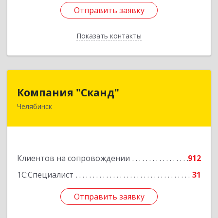
Отправить заявку
Отправить заявку
Показать контакты
Назад
Компания "Сканд"
Компания "Сканд"
Челябинск
454091, Челябинская обл, Челябинск г,
Революции пл, дом № 7, оф.1.16
Подробнее
Клиентов на сопровождении
912
1С:Специалист
31
Отправить заявку
Отправить заявку