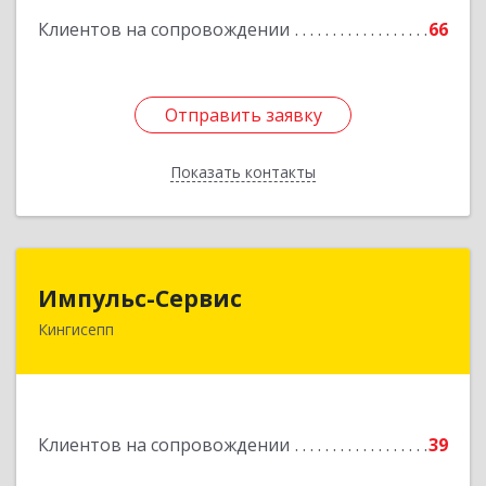
Клиентов на сопровождении
66
Отправить заявку
Отправить заявку
Показать контакты
Назад
Импульс-Сервис
Импульс-Сервис
Кингисепп
188480, Ленинградская обл, Кингисеппский р-н,
Кингисепп г, Воровского ул, дом № 40/15
Подробнее
Клиентов на сопровождении
39