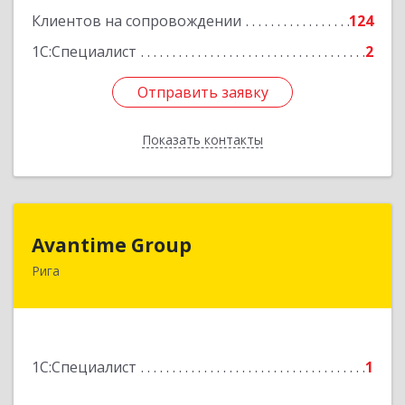
Клиентов на сопровождении
124
1С:Специалист
2
Отправить заявку
Отправить заявку
Показать контакты
Назад
Avantime Group
Avantime Group
Рига
Asites 4, Riga, LV-1004
Подробнее
1С:Специалист
1