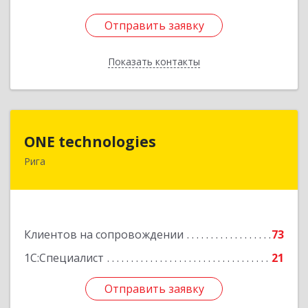
Отправить заявку
Отправить заявку
Показать контакты
Назад
ONE technologies
ONE technologies
Рига
Рига, ул. Элизабетес д.22 - 26А
Подробнее
Клиентов на сопровождении
73
1С:Специалист
21
Отправить заявку
Отправить заявку