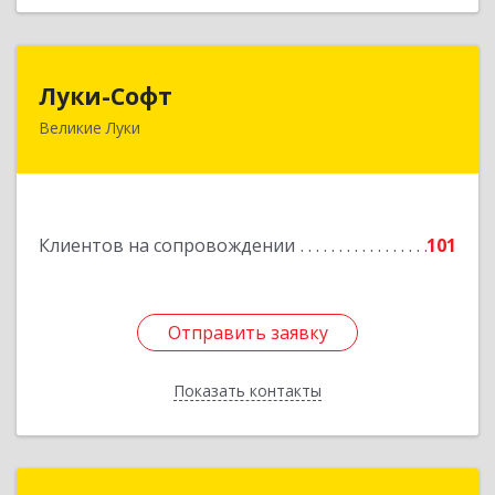
Луки-Софт
Луки-Софт
Великие Луки
182113, Псковская обл, Великие Луки г,
Октябрьский пр-кт, дом № 56А, оф.2
Подробнее
Клиентов на сопровождении
101
Отправить заявку
Отправить заявку
Показать контакты
Назад