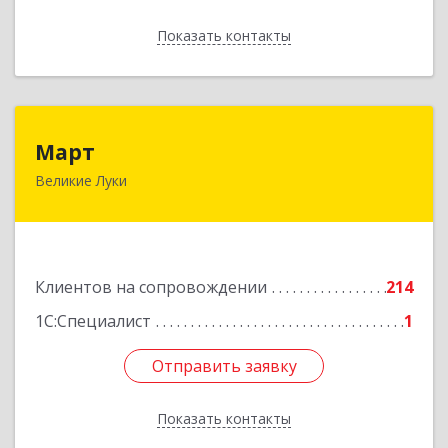
Показать контакты
Назад
Март
Март
Великие Луки
182113, Псковская обл, Великие Луки г,
Ботвина ул, дом № 17 А, пом.1003
Подробнее
Клиентов на сопровождении
214
1С:Специалист
1
Отправить заявку
Отправить заявку
Показать контакты
Назад