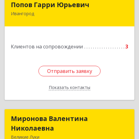
Попов Гарри Юрьевич
Ивангород
Подробнее
Клиентов на сопровождении
3
Отправить заявку
Отправить заявку
Показать контакты
Назад
Миронова Валентина
Миронова Валентина
Николаевна
Николаевна
Великие Луки