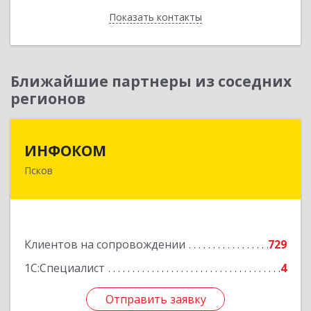
Показать контакты
Назад
Ближайшие партнеры из соседних
регионов
ИНФОКОМ
ИНФОКОМ
Псков
180000, Псковская обл, Псков г, Советская ул,
дом № 42г
Подробнее
Клиентов на сопровождении
729
1С:Специалист
4
Отправить заявку
Отправить заявку