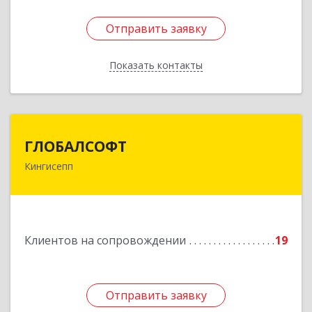
Отправить заявку
Отправить заявку
Показать контакты
Назад
ГЛОБАЛСОФТ
ГЛОБАЛСОФТ
Кингисепп
188485, Ленинградская обл, Кингисеппский р-н,
Кингисепп г, Красногвардейская ул, дом № 6/13
Подробнее
Клиентов на сопровождении
19
Отправить заявку
Отправить заявку