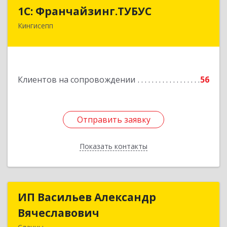
1С: Франчайзинг.ТУБУС
1С: Франчайзинг.ТУБУС
Кингисепп
Подробнее
Клиентов на сопровождении
56
Отправить заявку
Отправить заявку
Показать контакты
Назад
ИП Васильев Александр
ИП Васильев Александр
Вячеславович
Вячеславович