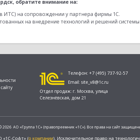
рдск, обратите внимание на:
в ИТС) на сопровождении у партнера фирмы 1С.
стованных на внедрение технологий и решений системы
Телефон:
+7 (495) 737-92-57
льности
Email:
site_v8@1c.ru
 сайту
Отдел продаж:
г. Москва
,
улица
Селезнёвская, дом 21
© 2026 АО «Группа 1С» (правопреемник «1С»). Все права на сайт защищен
О «1С-Софт» (
о компании
). Исключительное право на технологи