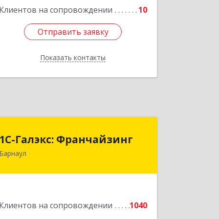
Клиентов на сопровождении
10
Подробнее
Отправить заявку
Отправить заявку
Показать контакты
Назад
1С-Галэкс: Франчайзинг
1С-Галэкс: Франчайзинг
Барнаул
656015, Алтайский край, Барнаул г,
Деповская ул, дом № 7, каб.А-105
Подробнее
Клиентов на сопровождении
1040