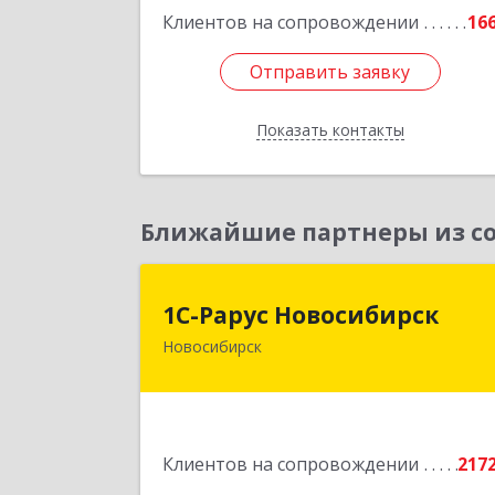
Клиентов на сопровождении
16
Отправить заявку
Отправить заявку
Показать контакты
Назад
Ближайшие партнеры из со
1С-Рарус Новосибирс
1С-Рарус Новосибирск
Новосибирск
630015, Новосибирская обл
Новосибирск г, Планетная ул, дом 
30,производственный корпус 2Б
пом.5
Клиентов на сопровождении
217
Подробне