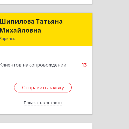
Шипилова Татьяна
Шипилова Татьяна
Михайловна
Михайловна
Заринск
Подробнее
Клиентов на сопровождении
13
Отправить заявку
Отправить заявку
Показать контакты
Назад