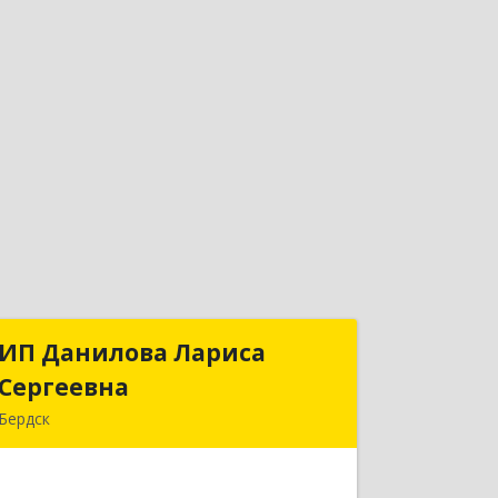
ИП Данилова Лариса
ИП Данилова Лариса
Сергеевна
Сергеевна
Бердск
633004, Новосибирская обл, Бердск г,
Озерная ул, дом № 42, кв.40