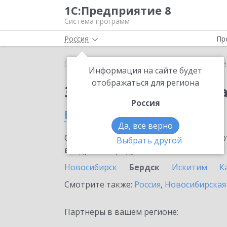
1С:Предприятие 8
Система программ
Россия
Пр
Главная
Сервисы ИТС
1С:Универсальное прог
Информация на сайте будет
отображаться для региона
Заказать 1С:Универс
Россия
в Бердск
Да, все верно
Ознакомьтесь с информационными карт
Выбрать другой
внедрение продукта.
Новосибирск
Бердск
Искитим
К
Смотрите также:
Россия
,
Новосибирская
Партнеры в вашем регионе: