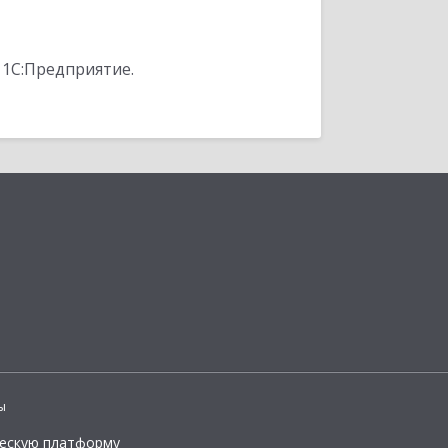
 1С:Предприятие.
ы
ческую платформу