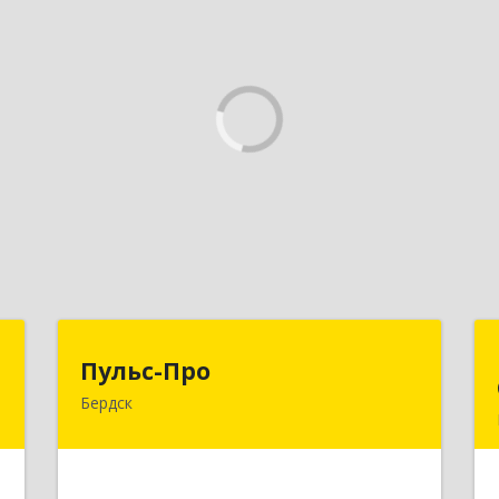
р
Пульс-Про
Пульс-Про
Бердск
,
633010, Новосибирская обл, Бердск,
4
Ленина, дом № 89/8, оф.509
е
Подробнее