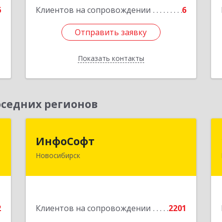
6
Клиентов на сопровождении
6
Отправить заявку
Отправить заявку
Показать контакты
Назад
седних регионов
к
ИнфоСофт
ИнфоСофт
Новосибирск
,
630091, Новосибирская обл,
№
Новосибирск г, Крылова ул, дом № 31
,
а
Подробнее
2
Клиентов на сопровождении
2201
е