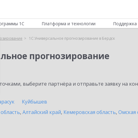
ограммы 1С
Платформа и технологии
Поддержка 
нозирование
1С:Универсальное прогнозирование в Бердск
альное прогнозирование
очками, выберите партнёра и отправьте заявку на ко
арасук
Куйбышев
 область
,
Алтайский край
,
Кемеровская область
,
Омская 