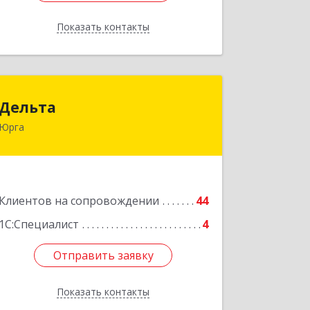
Показать контакты
Назад
Дельта
Дельта
Юрга
652050, Кемеровская область -
Кузбасс обл, Юрга г, Ленинградская
ул, дом № 52, оф.32
Подробнее
Клиентов на сопровождении
44
1С:Специалист
4
Отправить заявку
Отправить заявку
Показать контакты
Назад