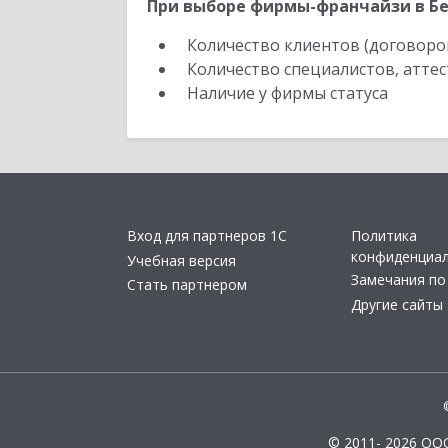
При выборе фирмы-франчайзи в Бе
Количество клиентов (договоро
Количество специалистов, атте
Наличие у фирмы статуса
Вход для партнеров 1С
Политика
конфиденциа
Учебная версия
Замечания по
Стать партнером
Другие сайты
© 2011- 2026 ОО