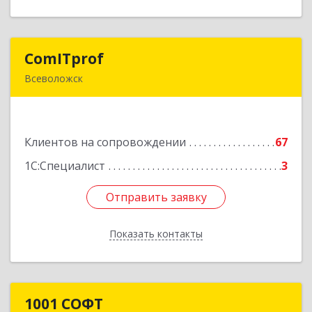
ComITprof
ComITprof
Всеволожск
188643, Ленинградская обл, Всеволожский р-н,
Всеволожск г, Невская ул, дом № 6, кв.18
Клиентов на сопровождении
67
Подробнее
1С:Специалист
3
Отправить заявку
Отправить заявку
Показать контакты
Назад
1001 СОФТ
1001 СОФТ