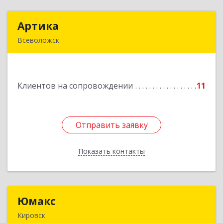
Артика
Артика
Всеволожск
188645, Ленинградская обл, Всеволожск г,
Доктора Сотникова ул, дом № 2, кв.86
Клиентов на сопровождении
11
Подробнее
Отправить заявку
Отправить заявку
Показать контакты
Назад
Юмакс
Юмакс
Кировск