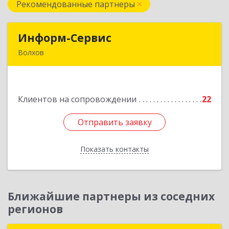
Рекомендованные партнеры
Информ-Сервис
Информ-Сервис
Волхов
187400, Ленинградская обл, Волхов г,
Волховский пр-кт, дом № 7
Клиентов на сопровождении
22
Подробнее
Отправить заявку
Отправить заявку
Показать контакты
Назад
Ближайшие партнеры из соседних
регионов