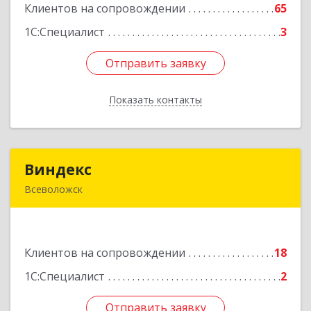
Клиентов на сопровождении
65
Подробнее
1С:Специалист
3
Отправить заявку
Отправить заявку
Показать контакты
Назад
Виндекс
Виндекс
Всеволожск
188643, Ленинградская обл, Всеволожский р-н,
Всеволожск г, Шинников ул, дом № 2, корпус 5,
оф.47
Клиентов на сопровождении
18
Подробнее
1С:Специалист
2
Отправить заявку
Отправить заявку