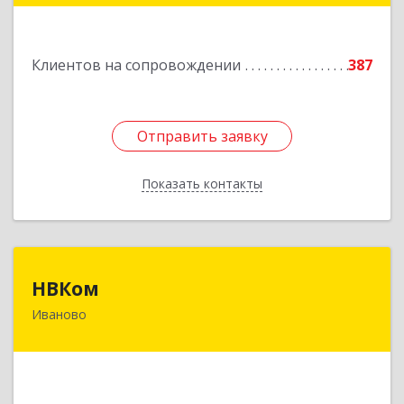
Подробнее
Клиентов на сопровождении
387
Отправить заявку
Отправить заявку
Показать контакты
Назад
НВКом
НВКом
Иваново
153000, Ивановская обл, Иваново г, Аптечный
пер, дом № 11, оф.8
Подробнее