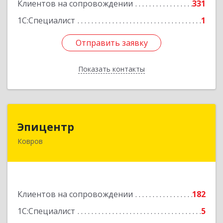
Клиентов на сопровождении
331
1С:Специалист
1
Отправить заявку
Отправить заявку
Показать контакты
Назад
Эпицентр
Эпицентр
Ковров
601900, Владимирская обл, Ковров г, Барсукова
ул, дом № 17
Подробнее
Клиентов на сопровождении
182
1С:Специалист
5