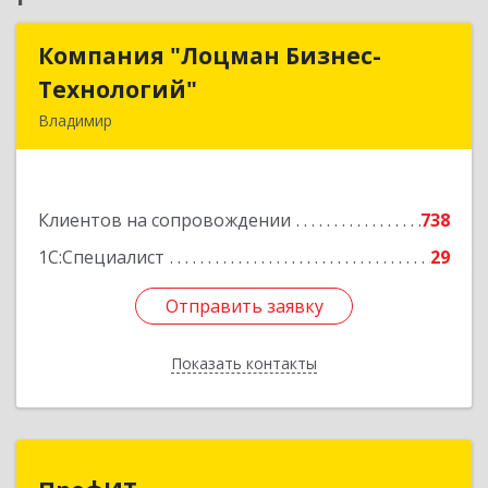
Компания "Лоцман Бизнес-
Компания "Лоцман Бизнес-
Технологий"
Технологий"
Владимир
600015, Владимирская обл, Владимир г,
Чайковского ул, дом № 40А, оф.21
Клиентов на сопровождении
738
Подробнее
1С:Специалист
29
Отправить заявку
Отправить заявку
Показать контакты
Назад
ПрофИТ