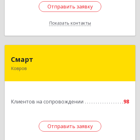
Отправить заявку
Отправить заявку
Показать контакты
Назад
Смарт
Смарт
Ковров
601900, Владимирская обл, Ковров г, Труда ул,
дом № 4, строение 99, оф.42
Подробнее
Клиентов на сопровождении
98
Отправить заявку
Отправить заявку