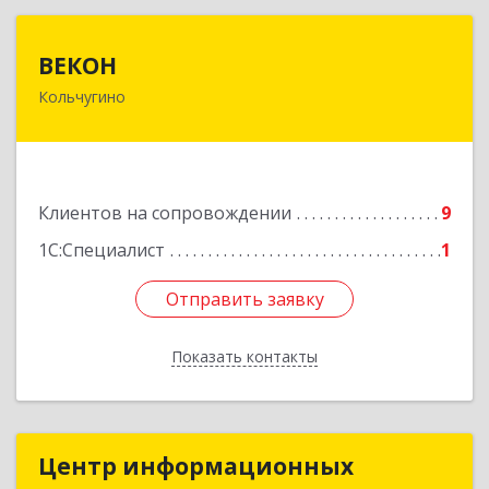
ВЕКОН
ВЕКОН
Кольчугино
601785, Владимирская обл, Кольчугинский р-н,
Кольчугино г, 3 Интернационала ул, дом № 38
Подробнее
Клиентов на сопровождении
9
1С:Специалист
1
Отправить заявку
Отправить заявку
Показать контакты
Назад
Центр информационных
Центр информационных