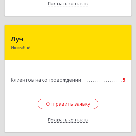
Показать контакты
Назад
Луч
Луч
Ишимбай
453215, Башкортостан Респ, Ишимбайский р-н,
Ишимбай г, Ленина пр-кт, дом № 29, кв.29
Подробнее
Клиентов на сопровождении
5
Отправить заявку
Отправить заявку
Показать контакты
Назад