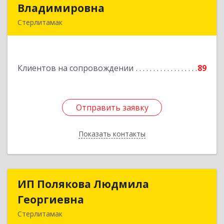
Владимировна
Владимировна
Стерлитамак
Подробнее
Клиентов на сопровождении
89
Отправить заявку
Отправить заявку
Показать контакты
Назад
ИП Полякова Людмила
ИП Полякова Людмила
Георгиевна
Георгиевна
Стерлитамак
453120, Башкортостан Респ, Стерлитамак г,