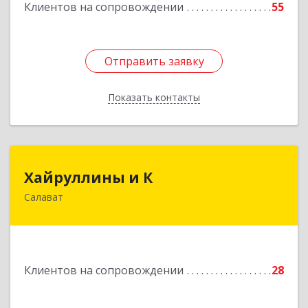
Клиентов на сопровождении
55
Отправить заявку
Отправить заявку
Показать контакты
Назад
Хайруллины и К
Хайруллины и К
Салават
453251, Башкортостан Респ, Салават г,
Островского ул, дом № 61
Подробнее
Клиентов на сопровождении
28