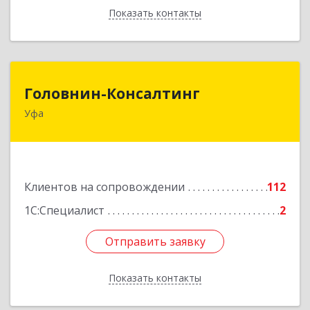
Показать контакты
Назад
Головнин-Консалтинг
Головнин-Консалтинг
Уфа
450006, Башкортостан Респ, Уфа г, Ленина ул,
дом № 148, оф.204
Подробнее
Клиентов на сопровождении
112
1С:Специалист
2
Отправить заявку
Отправить заявку
Показать контакты
Назад