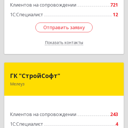
Клиентов на сопровождении
721
1С:Специалист
12
Отправить заявку
Отправить заявку
Показать контакты
Назад
ГК "СтройСофт"
ГК "СтройСофт"
Мелеуз
453852, Башкортостан Респ, Мелеуз г, Ленина
ул, дом № 160а, кв.4
Подробнее
Клиентов на сопровождении
243
1С:Специалист
4