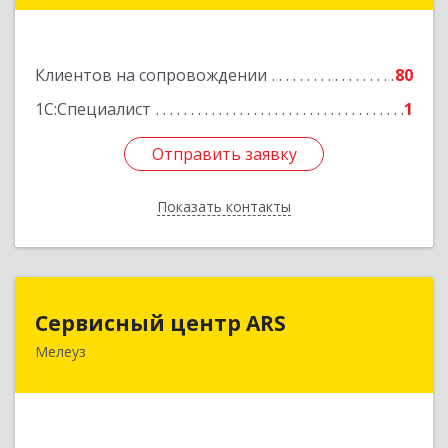
Подробнее
Клиентов на сопровождении
80
1С:Специалист
1
Отправить заявку
Отправить заявку
Показать контакты
Назад
Сервисный центр ARS
Сервисный центр ARS
Мелеуз
Подробнее