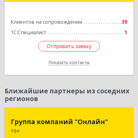
Имая Насыри ул, дом № 1, кв.74
Клиентов на сопровождении
39
Подробнее
1С:Специалист
1
Отправить заявку
Отправить заявку
Показать контакты
Назад
Ближайшие партнеры из соседних
регионов
Группа компаний "Онлайн"
Группа компаний "Онлайн"
Уфа
450006, Башкортостан Респ, г.о. город Уфа, Уфа