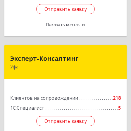
Отправить заявку
Отправить заявку
Показать контакты
Назад
Эксперт-Консалтинг
Эксперт-Консалтинг
Уфа
450059, Башкортостан Респ, Уфимский р-н, Уфа
г, Малая Гражданская ул, дом № 35А
Подробнее
Клиентов на сопровождении
218
1С:Специалист
5
Отправить заявку
Отправить заявку