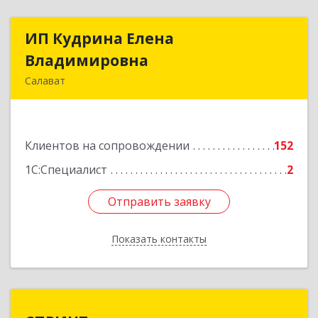
ИП Кудрина Елена
ИП Кудрина Елена
Владимировна
Владимировна
Салават
453265, Башкортостан Респ, Салават г,
Бекетова ул, дом № 10, кв.87
Клиентов на сопровождении
152
Подробнее
1С:Специалист
2
Отправить заявку
Отправить заявку
Показать контакты
Назад
СПРИНТ