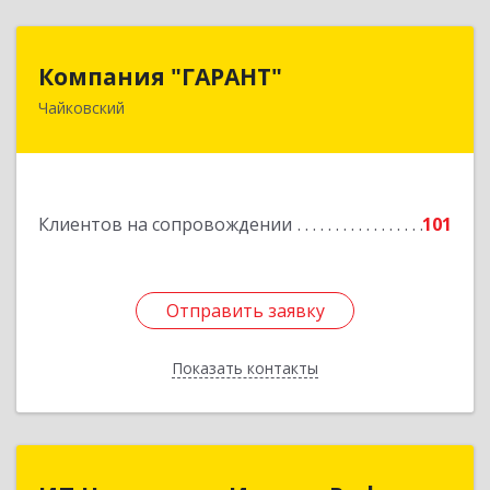
Компания "ГАРАНТ"
Компания "ГАРАНТ"
Чайковский
617760, Пермский край, Чайковский г, Карла
Маркса ул, дом № 31, оф.3
Подробнее
Клиентов на сопровождении
101
Отправить заявку
Отправить заявку
Показать контакты
Назад
ИП Нуриманов Ильдар Рифович