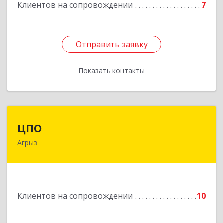
Клиентов на сопровождении
7
Отправить заявку
Отправить заявку
Показать контакты
Назад
ЦПО
ЦПО
Агрыз
422230, Татарстан Респ (Татарстан), м.р-н
Агрызский, г.п. город Агрыз, Агрыз г, Гагарина
ул, дом № 70, пом.1000, пом.3
Подробнее
Клиентов на сопровождении
10