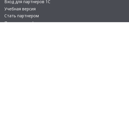
Вход для партнеров 1С
Учебная версия
Стать партнером
Политика конфиденциальности
Замечания по сайту
Другие сайты
Телефон:
+7 (495) 737-92-57
Email:
site_v8@1c.ru
Отдел продаж:
г. Москва
,
улица Селезнёвская, дом 21
© 2026 АО «Группа 1С» (правопреемник «1С»). Все права на сайт
защищены
© 2011- 2026 ООО «1С-Софт» (
о компании
).
Исключительное право на технологическую платформу
«1С:Предприятие 8» и типовые конфигурации программных