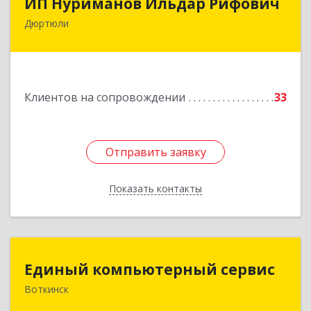
ИП Нуриманов Ильдар Рифович
Дюртюли
452320, Башкортостан Респ, Дюртюли г,
Первомайская ул, 2а, кв.76
Подробнее
Клиентов на сопровождении
33
Отправить заявку
Отправить заявку
Показать контакты
Назад
Единый компьютерный сервис
Единый компьютерный сервис
Воткинск
Подробнее