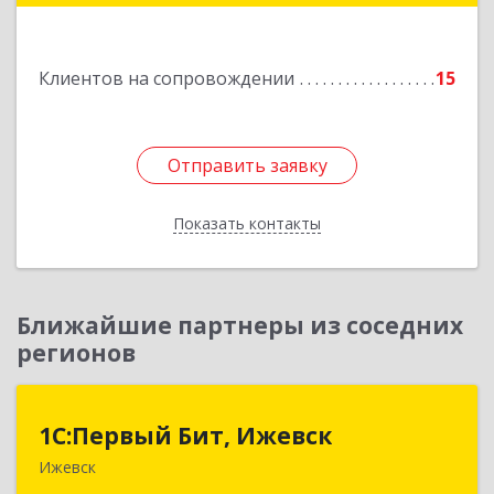
Подробнее
Клиентов на сопровождении
15
Отправить заявку
Отправить заявку
Показать контакты
Назад
Ближайшие партнеры из соседних
регионов
1С:Первый Бит, Ижевск
1С:Первый Бит, Ижевск
Ижевск
426008, Удмуртская Респ, Ижевск г,