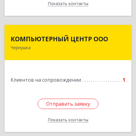
Показать контакты
Назад
КОМПЬЮТЕРНЫЙ ЦЕНТР ООО
КОМПЬЮТЕРНЫЙ ЦЕНТР ООО
Чернушка
617830, Пермский край г. Чернушка, ул.
Коммунистическая, д. 9
Подробнее
Клиентов на сопровождении
1
Отправить заявку
Отправить заявку
Показать контакты
Назад