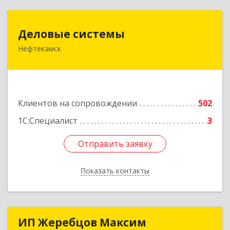
Деловые системы
Деловые системы
Нефтекамск
452689, Башкортостан Респ, Нефтекамск г,
Ленина ул, дом № 47В, пом.3
Подробнее
Клиентов на сопровождении
502
1С:Специалист
3
Отправить заявку
Отправить заявку
Показать контакты
Назад
ИП Жеребцов Максим
ИП Жеребцов Максим