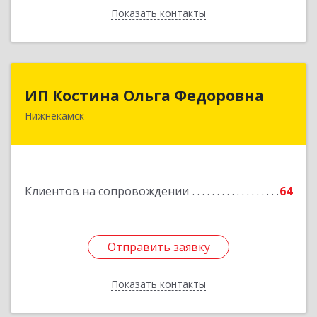
Показать контакты
Назад
ИП Костина Ольга Федоровна
ИП Костина Ольга Федоровна
Нижнекамск
Подробнее
Клиентов на сопровождении
64
Отправить заявку
Отправить заявку
Показать контакты
Назад