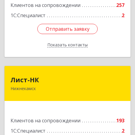
Клиентов на сопровождении
257
1С:Специалист
2
Отправить заявку
Отправить заявку
Показать контакты
Назад
Лист-НК
Лист-НК
Нижнекамск
423585, Татарстан Респ, Нижнекамский р-н,
Нижнекамск г, Вокзальная ул, дом № 38 Г, оф.29
Подробнее
Клиентов на сопровождении
193
1С:Специалист
2