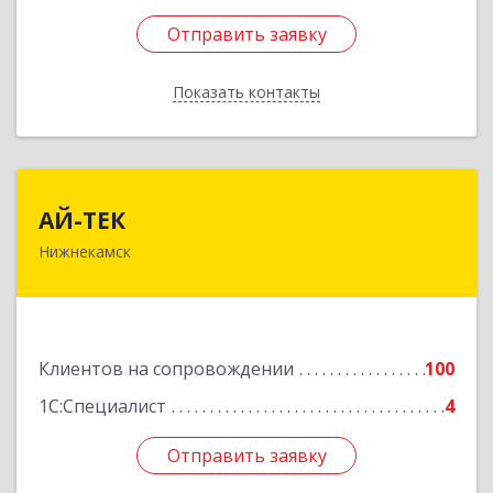
Отправить заявку
Отправить заявку
Показать контакты
Назад
АЙ-ТЕК
АЙ-ТЕК
Нижнекамск
423570, Татарстан Респ, Нижнекамский р-н,
Нижнекамск г, Шинников пр-кт, дом № 13А,
пом.1004
Подробнее
Клиентов на сопровождении
100
1С:Специалист
4
Отправить заявку
Отправить заявку