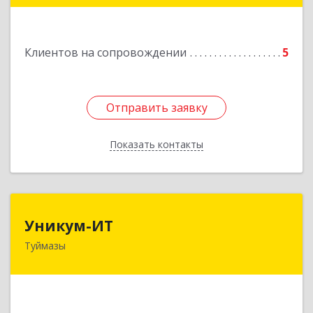
Клиентов на сопровождении
5
Отправить заявку
Отправить заявку
Показать контакты
Назад
Уникум-ИТ
Уникум-ИТ
Туймазы
452757, Башкортостан Респ, Туймазинский р-н,
Туймазы г, Заводской пер, дом № 2, корпус Б
Подробнее