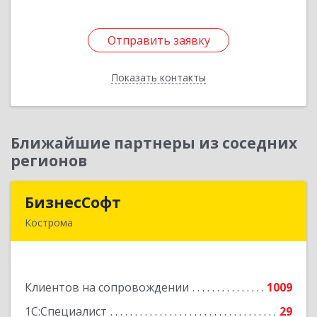
Отправить заявку
Отправить заявку
Показать контакты
Назад
Ближайшие партнеры из соседних
регионов
БизнесСофт
БизнесСофт
Кострома
156016, Костромская обл, Кострома г,
Профсоюзная ул, дом № 14а, пом.1, каб. 3
Клиентов на сопровождении
1009
Подробнее
1С:Специалист
29