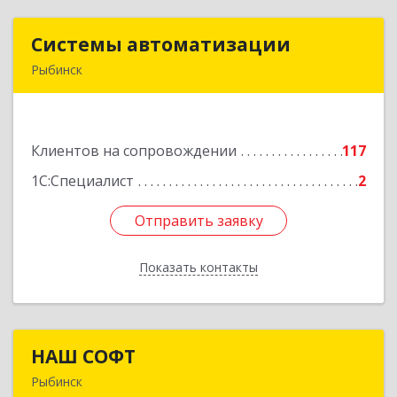
Системы автоматизации
Системы автоматизации
Рыбинск
152934, Ярославская обл, Рыбинский р-н,
Рыбинск г, Кирова ул, дом № 9
Клиентов на сопровождении
117
Подробнее
1С:Специалист
2
Отправить заявку
Отправить заявку
Показать контакты
Назад
НАШ СОФТ
НАШ СОФТ
Рыбинск