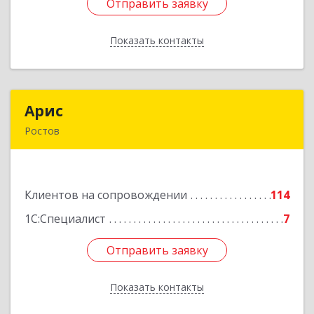
Отправить заявку
Отправить заявку
Показать контакты
Назад
Арис
Арис
Ростов
152150, Ярославская обл, Ростовский р-н,
Ростов г, Пионерский проезд, дом № 3
Клиентов на сопровождении
114
Подробнее
1С:Специалист
7
Отправить заявку
Отправить заявку
Показать контакты
Назад