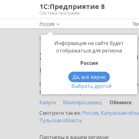
1С:Предприятие 8
Система программ
Россия
Пр
Главная
Сервисы ИТС
1С:Статус самозанятого
Информация на сайте будет
отображаться для региона
Заказать 1С:Статус с
Россия
в Обнинске
Да, все верно
Ознакомьтесь с информационными карт
Выбрать другой
внедрение продукта.
Калуга
Малоярославец
Обнинск
Смотрите также:
Россия
,
Калужская обла
Тульская область
Партнеры в вашем регионе: