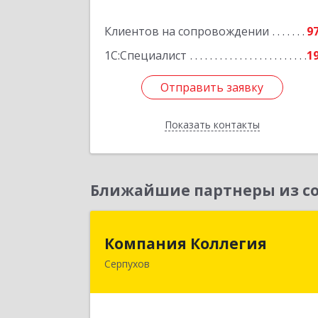
Подробне
Клиентов на сопровождении
9
1С:Специалист
1
Отправить заявку
Отправить заявку
Показать контакты
Назад
Ближайшие партнеры из со
Компания Коллеги
Компания Коллегия
Серпухов
142211, Московская обл, Серпухов г
Оборонная ул, дом № 1