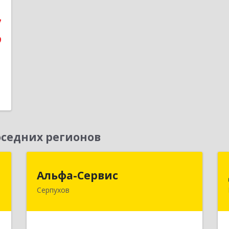
е
7
9
седних регионов
я
Альфа-Сервис
Альфа-Сервис
Серпухов
,
142200, Московская обл, Серпухов г,
9
Красноармейская ул, дом № 35/60