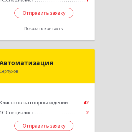
Отправить заявку
Отправить заявку
Показать контакты
Назад
Автоматизация
Автоматизация
Серпухов
142205, Московская обл, Серпухов г,
Комсомольская ул, дом № 4а, кв.136
Подробнее
Клиентов на сопровождении
42
1С:Специалист
2
Отправить заявку
Отправить заявку