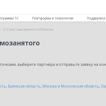
ограммы 1С
Платформа и технологии
Поддержка 
1С:Статус самозанятого в Обнинске
амозанятого
очками, выберите партнёра и отправьте заявку на ко
сть
,
Брянская область
,
Москва и Московская область
,
Ор