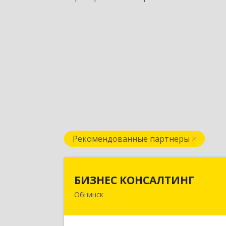
Рекомендованные партнеры
БИЗНЕС КОНСАЛТИН
БИЗНЕС КОНСАЛТИНГ
Обнинск
249032, Калужская обл, Обнинск г
Курчатова ул, дом № 27/2, пом.28