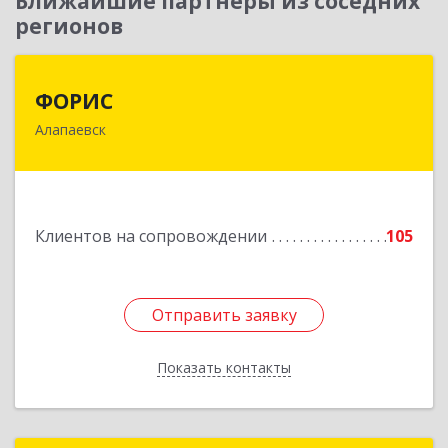
Ближайшие партнеры из соседних
регионов
ФОРИС
ФОРИС
Алапаевск
624601, Свердловская обл, Алапаевск г, Ленина
ул, дом № 9
Подробнее
Клиентов на сопровождении
105
Отправить заявку
Отправить заявку
Показать контакты
Назад