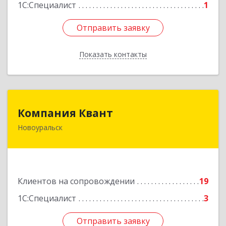
1С:Специалист
1
Отправить заявку
Отправить заявку
Показать контакты
Назад
Компания Квант
Компания Квант
Новоуральск
624130, Свердловская обл, Новоуральск г,
Автозаводская ул, дом № 11, кв.3
Подробнее
Клиентов на сопровождении
19
1С:Специалист
3
Отправить заявку
Отправить заявку