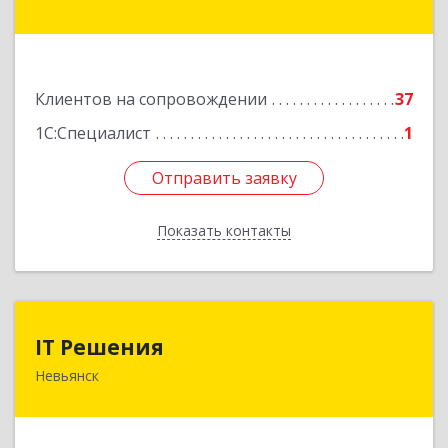
Братьев Смольниковых ул, дом № 34-18
Подробнее
Клиентов на сопровождении
37
1С:Специалист
1
Отправить заявку
Отправить заявку
Показать контакты
Назад
IT Решения
IT Решения
Невьянск
Подробнее