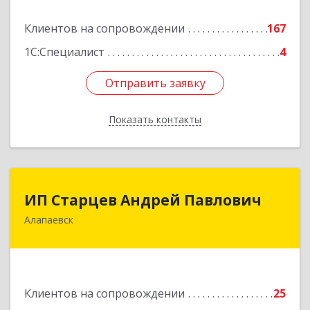
Подробнее
Клиентов на сопровождении
167
1С:Специалист
4
Отправить заявку
Отправить заявку
Показать контакты
Назад
ИП Старцев Андрей Павлович
ИП Старцев Андрей Павлович
Алапаевск
624601, Свердловская обл, Алапаевск г,
Братьев Смольниковых ул, дом № 38, кв.16
Подробнее
Клиентов на сопровождении
25