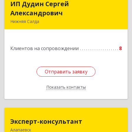
ИП Дудин Сергей
ИП Дудин Сергей
Александрович
Александрович
Нижняя Салда
624740, Свердловская обл, Нижняя Салда г,
Энгельса ул, дом № 98
Клиентов на сопровождении
8
Подробнее
Отправить заявку
Отправить заявку
Показать контакты
Назад
Эксперт-консультант
Эксперт-консультант
Алапаевск
624600, Свердловская обл, Алапаевск г,