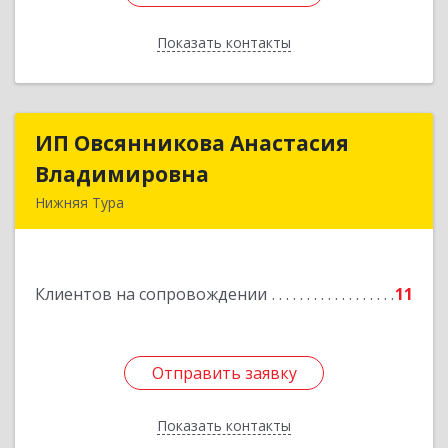
Показать контакты
Назад
ИП Овсянникова Анастасия
ИП Овсянникова Анастасия
Владимировна
Владимировна
Нижняя Тура
624222, Свердловская обл, Нижняя Тура г,
Машиностроителей ул, дом № 7, кв.30
Клиентов на сопровождении
11
Подробнее
Отправить заявку
Отправить заявку
Показать контакты
Назад