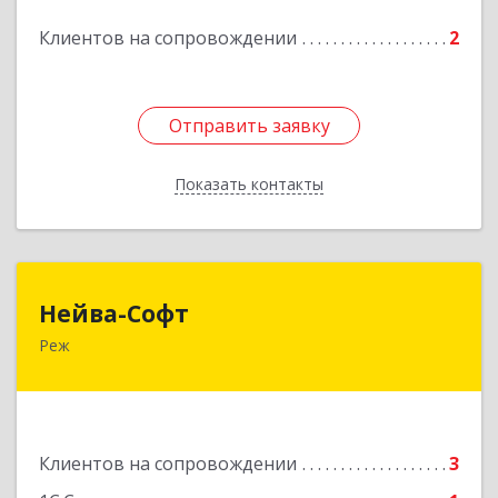
Клиентов на сопровождении
2
Отправить заявку
Отправить заявку
Показать контакты
Назад
Нейва-Софт
Нейва-Софт
Реж
623750, Свердловская обл, Режевской р-н, Реж
г, Ленина ул, дом № 76/1, оф.1
Подробнее
Клиентов на сопровождении
3