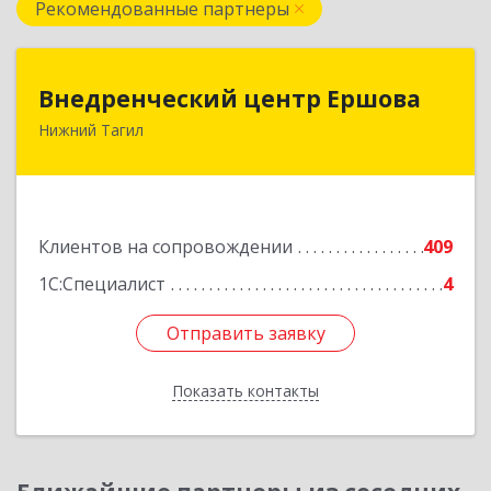
Рекомендованные партнеры
Внедренческий центр Ершова
Внедренческий центр Ершова
Нижний Тагил
622030, Свердловская обл, Нижний Тагил г,
Черноисточинское ш, дом № 58А, оф.6
Подробнее
Клиентов на сопровождении
409
1С:Специалист
4
Отправить заявку
Отправить заявку
Показать контакты
Назад