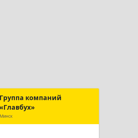
Группа компаний
Группа компаний
«Главбух»
«Главбух»
Минск
220073, г.Минск, ул.Скрыганова, д.6
Подробнее