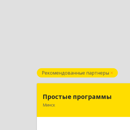
Рекомендованные партнеры
Простые программ
Простые программы
Минск
220116, пр-т Дзержинского, д. 104
пом.54а, каб.54-5, г. Минск
Республика Беларус