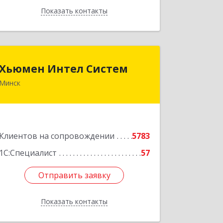
Показать контакты
Назад
Хьюмен Интел Систем
Хьюмен Интел Систем
Минск
220083, г. Минск, пр. Дзержинского,
104А оф. 805
Подробнее
Клиентов на сопровождении
5783
1С:Специалист
57
Отправить заявку
Отправить заявку
Показать контакты
Назад