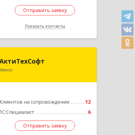
Отправить заявку
Отправить заявку
Показать контакты
Назад
АктиТехСофт
АктиТехСофт
Минск
Республика Беларусь, г. Минск, ул.
Германовская, 17-61
Подробнее
Клиентов на сопровождении
12
1С:Специалист
6
Отправить заявку
Отправить заявку