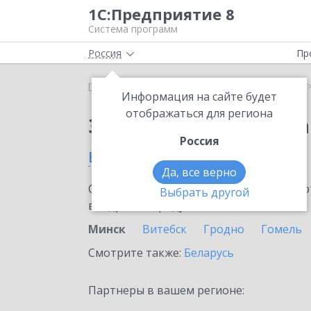
1С:Предприятие 8
Система программ
Россия
Пр
Главная
Сервисы ИТС
1С:Статус самозанятого
Информация на сайте будет
отображаться для региона
Заказать 1С:Статус с
Россия
в Минске
Да, все верно
Ознакомьтесь с информационными карт
Выбрать другой
внедрение продукта.
Минск
Витебск
Гродно
Гомель
Смотрите также:
Беларусь
Партнеры в вашем регионе: