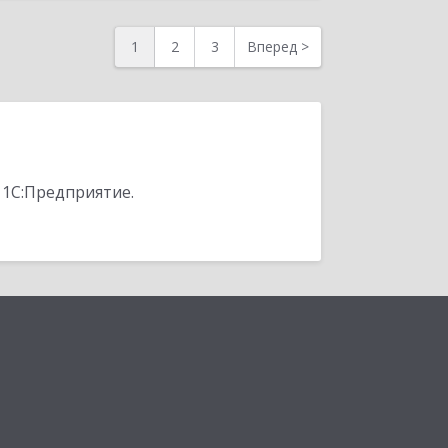
1
2
3
Вперед
>
 1С:Предприятие.