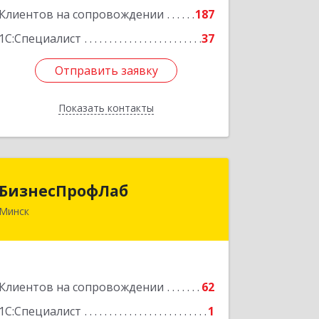
Клиентов на сопровождении
187
1С:Специалист
37
Отправить заявку
Отправить заявку
Показать контакты
Назад
БизнесПрофЛаб
БизнесПрофЛаб
Минск
ул. Соломенная, д. 23, к. 18, 220088,
Минск, Республика Беларусь
Подробнее
Клиентов на сопровождении
62
1С:Специалист
1