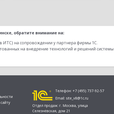
нске, обратите внимание на:
в ИТС) на сопровождении у партнера фирмы 1С.
стованных на внедрение технологий и решений системы
Телефон:
+7 (495) 737-92-57
льности
Email:
site_v8@1c.ru
 сайту
Отдел продаж:
г. Москва
,
улица
Селезнёвская, дом 21