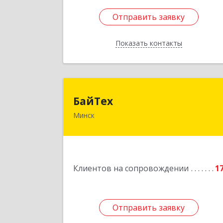
Отправить заявку
Отправить заявку
Показать контакты
Назад
БайТе
БайТех
Минск
220014, г. Минск, Республик
Беларусь, ул. Минина, 23
Подробне
Клиентов на сопровождении
1
Отправить заявку
Отправить заявку