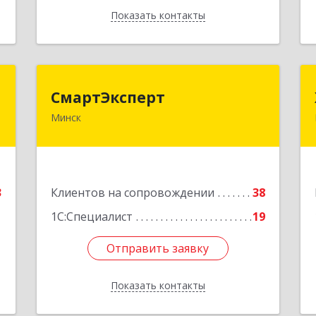
Показать контакты
Назад
п
СмартЭксперт
СмартЭксперт
Минск
.
220125, Республика Беларусь, г.
.
Минск, ул. Шафарнянская, д.11, пом.
4
85
е
Подробнее
3
Клиентов на сопровождении
38
1С:Специалист
19
Отправить заявку
Отправить заявку
Показать контакты
Назад