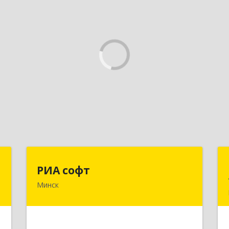
ы
РИА софт
РИА софт
Минск
,
220040, г.Минск, ул.М.Богдановича,
,
д.155, офис 1112
ь
Подробнее