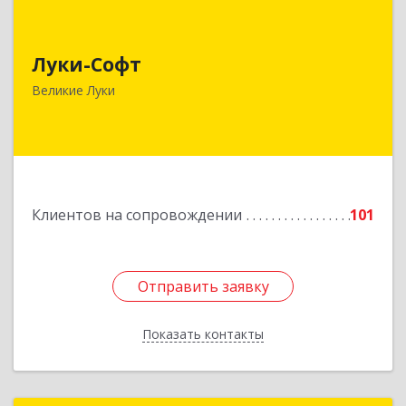
Луки-Софт
Луки-Софт
182113, Псковская обл, Великие Луки г,
Октябрьский пр-кт, дом № 56А, оф.2
Великие Луки
Подробнее
Клиентов на сопровождении
101
Отправить заявку
Отправить заявку
Показать контакты
Назад