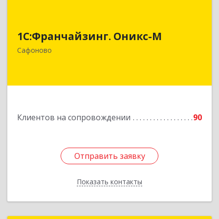
1С:Франчайзинг. Оникс-М
1С:Франчайзинг. Оникс-М
215500, Смоленская обл, Сафоновский р-н,
Сафоново г, Революционная ул, дом № 9а
Сафоново
Подробнее
Клиентов на сопровождении
90
Отправить заявку
Отправить заявку
Показать контакты
Назад