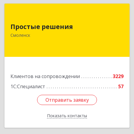
Простые решения
Простые решения
214015, Смоленская обл, Смоленск г, Большая
Краснофлотская ул, дом № 17
Смоленск
Подробнее
Клиентов на сопровождении
3229
1С:Специалист
57
Отправить заявку
Отправить заявку
Показать контакты
Назад