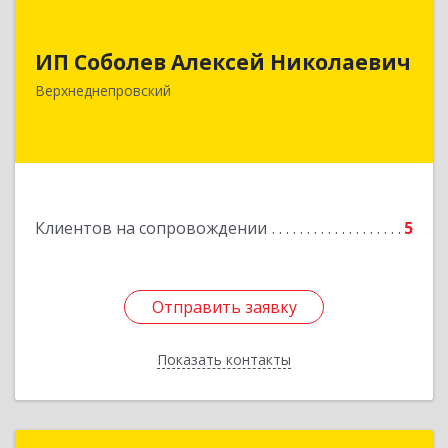
ИП Соболев Алексей Николаевич
ИП Соболев Алексей Николаевич
Подробнее
Верхнеднепровский
Клиентов на сопровождении
5
Отправить заявку
Отправить заявку
Показать контакты
Назад