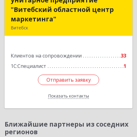
унитарное предприятие
унитарное предприятие
"Витебский областной центр
"Витебский областной центр
маркетинга"
маркетинга"
Витебск
Республика Беларусь, 210015, Витебская
область, г. Витебск, пр-д Гоголя, д. 5
Клиентов на сопровождении
33
Подробнее
1С:Специалист
1
Отправить заявку
Отправить заявку
Показать контакты
Назад
Ближайшие партнеры из соседних
регионов