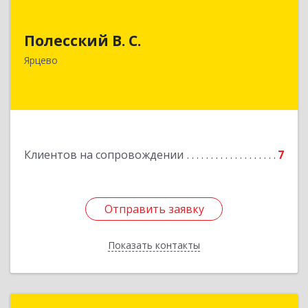
Полесский В. С.
Полесский В. С.
215800,Смоленская обл. г. Ярцево,
ул.Краснофлотская д.30
Ярцево
Подробнее
Клиентов на сопровождении
7
Отправить заявку
Отправить заявку
Показать контакты
Назад