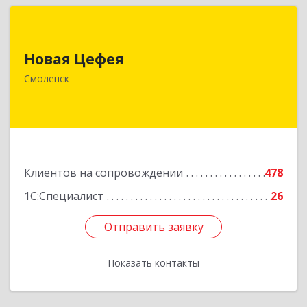
Новая Цефея
Новая Цефея
214018, Смоленская обл, Смоленск г, Раевского
ул, дом № 10
Смоленск
Подробнее
Клиентов на сопровождении
478
1С:Специалист
26
Отправить заявку
Отправить заявку
Показать контакты
Назад