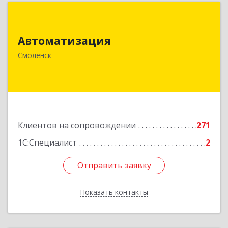
Автоматизация
Автоматизация
214019, Смоленская обл, Смоленск г, Марии
Октябрьской ул, дом № 16, оф.107
Смоленск
Подробнее
Клиентов на сопровождении
271
1С:Специалист
2
Отправить заявку
Отправить заявку
Показать контакты
Назад