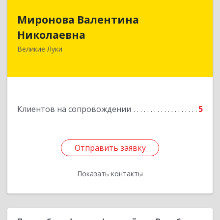
Миронова Валентина
Миронова Валентина
Николаевна
Николаевна
Великие Луки
Подробнее
Клиентов на сопровождении
5
Отправить заявку
Отправить заявку
Показать контакты
Назад