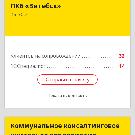
ПКБ «Витебск»
Республика Беларусь, 210026, г. Витебск, ул.
Замковая, д. 4-3, каб. 304
Витебск
Подробнее
Клиентов на сопровождении
32
1С:Специалист
14
Отправить заявку
Отправить заявку
Показать контакты
Назад
Коммунальное консалтинговое
Коммунальное консалтинговое