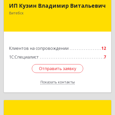
ИП Кузин Владимир Витальевич
Беларусь, 210001, г.Витебск, ул. Ильинского,
д.31, кв.77
Витебск
Подробнее
Клиентов на сопровождении
12
1С:Специалист
7
Отправить заявку
Отправить заявку
Показать контакты
Назад
ПКБ «Витебск»