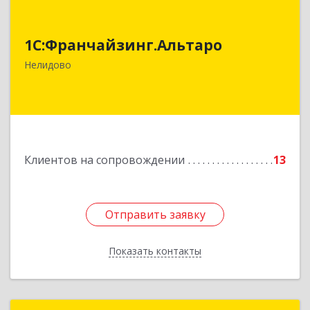
1С:Франчайзинг.Альтаро
1С:Франчайзинг.Альтаро
172527, Тверская обл, Нелидово г, Матросова
ул, дом № 22, оф.1
Нелидово
Подробнее
Клиентов на сопровождении
13
Отправить заявку
Отправить заявку
Показать контакты
Назад