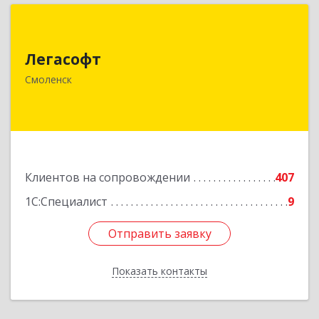
Легасофт
Легасофт
214018, Смоленская обл, Смоленск г, Ново-
Рославльская ул, дом № 13
Смоленск
Подробнее
Клиентов на сопровождении
407
1С:Специалист
9
Отправить заявку
Отправить заявку
Показать контакты
Назад