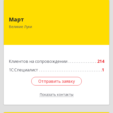
Март
Март
182113, Псковская обл, Великие Луки г,
Ботвина ул, дом № 17 А, пом.1003
Великие Луки
Подробнее
Клиентов на сопровождении
214
1С:Специалист
1
Отправить заявку
Отправить заявку
Показать контакты
Назад