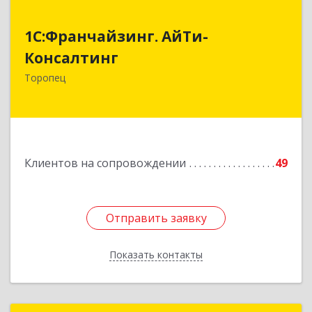
1С:Франчайзинг. АйТи-
1С:Франчайзинг. АйТи-
Консалтинг
Консалтинг
172840, Тверская обл, Торопец г, Гоголя ул,
Торопец
дом № 13
Подробнее
Клиентов на сопровождении
49
Отправить заявку
Отправить заявку
Показать контакты
Назад