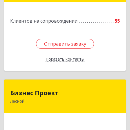
Подробнее
Клиентов на сопровождении
55
Отправить заявку
Отправить заявку
Показать контакты
Назад
Бизнес Проект
Бизнес Проект
Лесной
624200, Свердловская обл, Лесной г, Сиротина
ул, дом № 11
Подробнее