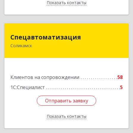
Показать контакты
Назад
Спецавтоматизация
Спецавтоматизация
Соликамск
618547, Пермский край, Соликамск г,
Транспортная ул, дом № 4
Подробнее
Клиентов на сопровождении
58
1С:Специалист
5
Отправить заявку
Отправить заявку
Показать контакты
Назад