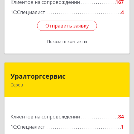
Клиентов на сопровождении
167
1С:Специалист
4
Отправить заявку
Отправить заявку
Показать контакты
Назад
Уралторгсервис
Уралторгсервис
Серов
624980, Свердловская обл, Серов г, Кирова ул,
дом № 2
Подробнее
Клиентов на сопровождении
84
1С:Специалист
1