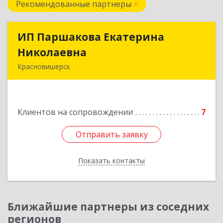
Рекомендованные партнеры
ИП Паршакова Екатерина
ИП Паршакова Екатерина
Николаевна
Николаевна
Красновишерск
618590, Пермский край, Красновишерск г,
Карла Маркса ул, дом № 27, кв.8
Клиентов на сопровождении
7
Подробнее
Отправить заявку
Отправить заявку
Показать контакты
Назад
Ближайшие партнеры из соседних
регионов