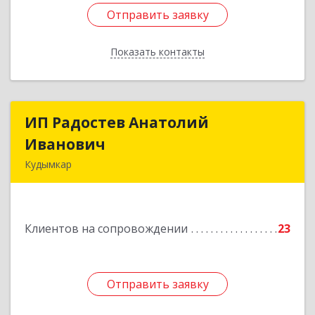
Отправить заявку
Отправить заявку
Показать контакты
Назад
ИП Радостев Анатолий
ИП Радостев Анатолий
Иванович
Иванович
Кудымкар
619000, Пермский край, Кудымкар г, Герцена
ул, дом № 52
Клиентов на сопровождении
23
Подробнее
Отправить заявку
Отправить заявку