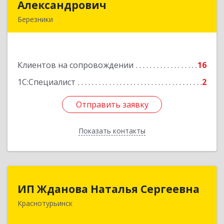
Александрович
Александрович
Березники
618400, Пермский край, Березники г, Карла
Маркса ул, дом № 48, оф.431
Клиентов на сопровождении
16
Подробнее
1С:Специалист
2
Отправить заявку
Отправить заявку
Показать контакты
Назад
ИП Жданова Наталья Сергеевна
ИП Жданова Наталья Сергеевна
Краснотурьинск
Подробнее