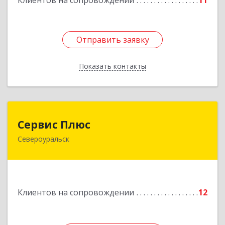
Клиентов на сопровождении
11
Подробнее
Отправить заявку
Отправить заявку
Показать контакты
Назад
Сервис Плюс
Сервис Плюс
Североуральск
624480, Свердловская обл, Североуральск г,
Ленина ул, дом № 10, кв.оф.1
Подробнее
Клиентов на сопровождении
12