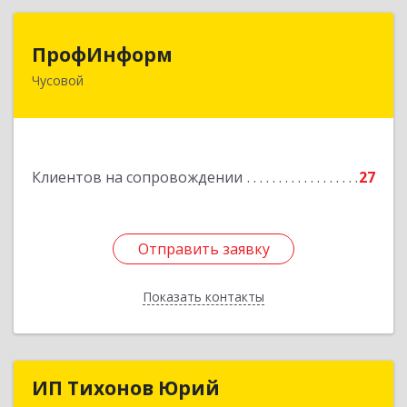
ПрофИнформ
ПрофИнформ
Чусовой
618204, Пермский край, г.о. Чусовской, Чусовой
г, Коммунистическая ул, дом № 8, оф.24
Подробнее
Клиентов на сопровождении
27
Отправить заявку
Отправить заявку
Показать контакты
Назад
ИП Тихонов Юрий
ИП Тихонов Юрий