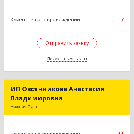
Клиентов на сопровождении
7
Отправить заявку
Отправить заявку
Показать контакты
Назад
ИП Овсянникова Анастасия
ИП Овсянникова Анастасия
Владимировна
Владимировна
Нижняя Тура
624222, Свердловская обл, Нижняя Тура г,
Машиностроителей ул, дом № 7, кв.30