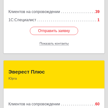
Подробнее
Клиентов на сопровождении
39
1С:Специалист
1
Отправить заявку
Отправить заявку
Показать контакты
Назад
Эверест Плюс
Эверест Плюс
Юрга
652055, Кемеровская обл, Юрга г, Московская ул,
дом № 9, оф.1
Подробнее
Клиентов на сопровождении
60