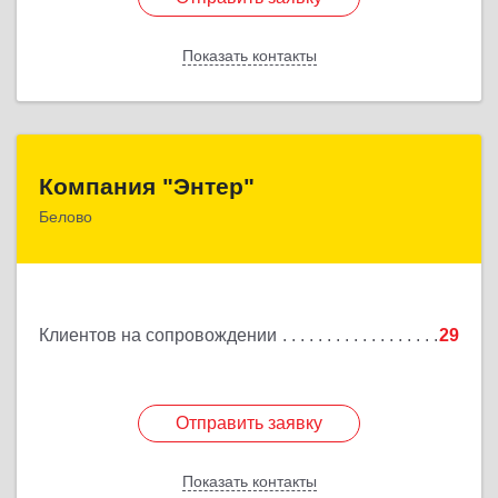
Показать контакты
Назад
Компания "Энтер"
Компания "Энтер"
Белово
652600, Кемеровская обл, Белово г, Почтовый
пер, дом № 2, пом.2
Подробнее
Клиентов на сопровождении
29
Отправить заявку
Отправить заявку
Показать контакты
Назад