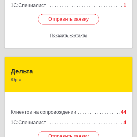
1С:Специалист
1
Отправить заявку
Отправить заявку
Показать контакты
Назад
Дельта
Дельта
Юрга
652050, Кемеровская область - Кузбасс обл, Юрга
г, Ленинградская ул, дом № 52, оф.32
Подробнее
Клиентов на сопровождении
44
1С:Специалист
4
Отправить заявку
Отправить заявку