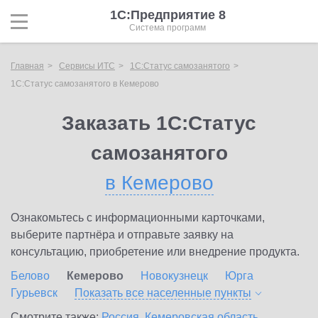
1С:Предприятие 8
Система программ
Главная
Сервисы ИТС
1С:Статус самозанятого
1С:Статус самозанятого в Кемерово
Заказать 1С:Статус
самозанятого
в Кемерово
Ознакомьтесь с информационными карточками,
выберите партнёра и отправьте заявку на
консультацию, приобретение или внедрение продукта.
Белово
Кемерово
Новокузнецк
Юрга
Гурьевск
Показать все населенные
пункты
Смотрите также:
Россия
,
Кемеровская область
,