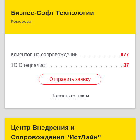
Бизнес-Софт Технологии
Бизнес-Софт Технологии
Кемерово
650992, Кемеровская область - Кузбасс обл,
Кемерово г, Советский пр-кт, дом № 2/8, оф.401
Подробнее
Клиентов на сопровождении
877
1С:Специалист
37
Отправить заявку
Отправить заявку
Показать контакты
Назад
Центр Внедрения и
Центр Внедрения и
Сопровождения "ИстЛайн"
Сопровождения "ИстЛайн"