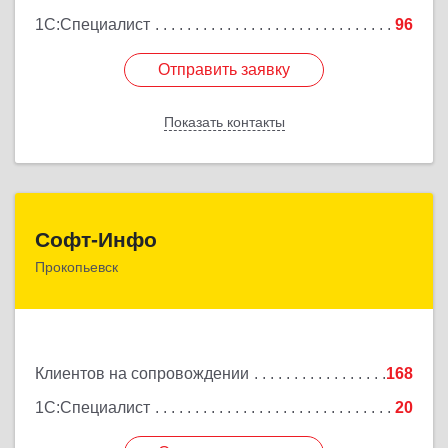
1С:Специалист
96
Отправить заявку
Отправить заявку
Показать контакты
Назад
Софт-Инфо
Софт-Инфо
Прокопьевск
653039, Кемеровская область - Кузбасс,
Прокопьевск г, Институтская ул, дом № 9а, оф.15
Подробнее
Клиентов на сопровождении
168
1С:Специалист
20