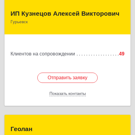
ИП Кузнецов Алексей Викторович
ИП Кузнецов Алексей Викторович
Гурьевск
652780, Кемеровская обл, Гурьевский р-н,
Гурьевск г, Суворова ул, дом № 32
Подробнее
Клиентов на сопровождении
49
Отправить заявку
Отправить заявку
Показать контакты
Назад
Геолан
Геолан