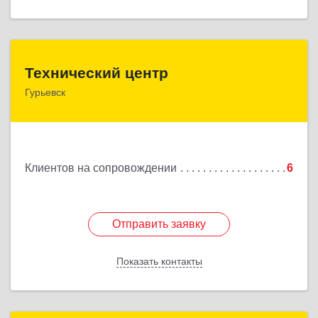
Технический центр
Технический центр
Гурьевск
652780, Кемеровская область - Кузбасс,
Гурьевский р-н, Гурьевск г, Кирова ул, дом № 6
Подробнее
Клиентов на сопровождении
6
Отправить заявку
Отправить заявку
Показать контакты
Назад