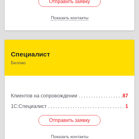
Отправить заявку
Отправить заявку
Показать контакты
Назад
Специалист
Специалист
Белово
Кемеровская обл, Белово г, Ленина ул, дом № 31-2
Подробнее
Клиентов на сопровождении
87
1С:Специалист
1
Отправить заявку
Отправить заявку
Показать контакты
Назад