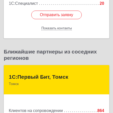
1С:Специалист
20
Отправить заявку
Отправить заявку
Показать контакты
Назад
Ближайшие партнеры из соседних
регионов
1С:Первый Бит, Томск
1С:Первый Бит, Томск
Томск
634041, Томская обл, Томск г, Кирова пр-кт, дом №
51А, оф.508
Подробнее
Клиентов на сопровождении
864