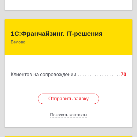
1С:Франчайзинг. IT-решения
1С:Франчайзинг. IT-решения
Белово
652600, Кемеровская обл, Белово г,
Железнодорожный пер, дом № 27
Подробнее
Клиентов на сопровождении
70
Отправить заявку
Отправить заявку
Показать контакты
Назад