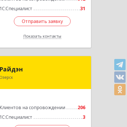
1С:Специалист
31
Отправить заявку
Отправить заявку
Показать контакты
Назад
Райдэн
Райдэн
Озерск
456783, Челябинская обл, Озерск г,
Ленина пр-кт, дом № 90
Подробнее
Клиентов на сопровождении
206
1С:Специалист
3