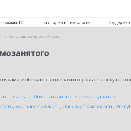
ограммы 1С
Платформа и технологии
Поддержка 
1С:Статус самозанятого в Каслях
амозанятого
очками, выберите партнёра и отправьте заявку на ко
ым
Сатка
Показать все населенные
пункты
бласть
,
Курганская область
,
Оренбургская область
,
Респу