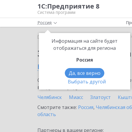
1С:Предприятие 8
Система программ
Россия
Пр
Главная
Сервисы ИТС
1С:Статус самозанятого
Информация на сайте будет
отображаться для региона
Заказать 1С:Статус с
Россия
в Каслях
Да, все верно
Ознакомьтесь с информационными карт
Выбрать другой
внедрение продукта.
Челябинск
Миасс
Златоуст
Кышт
Смотрите также:
Россия
,
Челябинская о
область
Партнеры в вашем регионе: