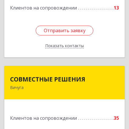
Клиентов на сопровождении
13
Отправить заявку
Отправить заявку
Показать контакты
Назад
СОВМЕСТНЫЕ РЕШЕНИЯ
СОВМЕСТНЫЕ РЕШЕНИЯ
Вичуга
155331, Ивановская обл, Вичугский р-н, Вичуга
г, Большая Пролетарская ул, дом № 16
Подробнее
Клиентов на сопровождении
35