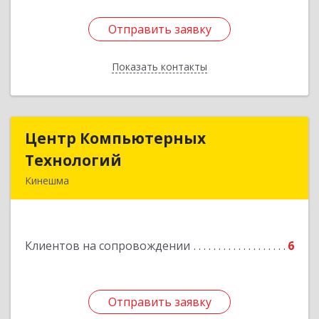
Отправить заявку
Отправить заявку
Показать контакты
Назад
Центр Компьютерных
Центр Компьютерных
Технологий
Технологий
Кинешма
155800, Ивановская обл, Кинешма г, Вичугская
ул, дом № 106
Клиентов на сопровождении
6
Подробнее
Отправить заявку
Отправить заявку