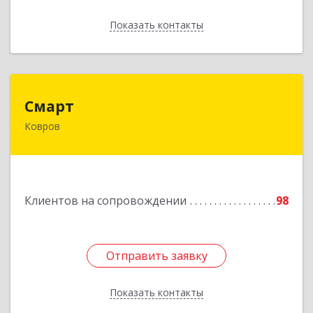
Показать контакты
Назад
Смарт
Смарт
Ковров
601900, Владимирская обл, Ковров г, Труда ул,
дом № 4, строение 99, оф.42
Подробнее
Клиентов на сопровождении
98
Отправить заявку
Отправить заявку
Показать контакты
Назад