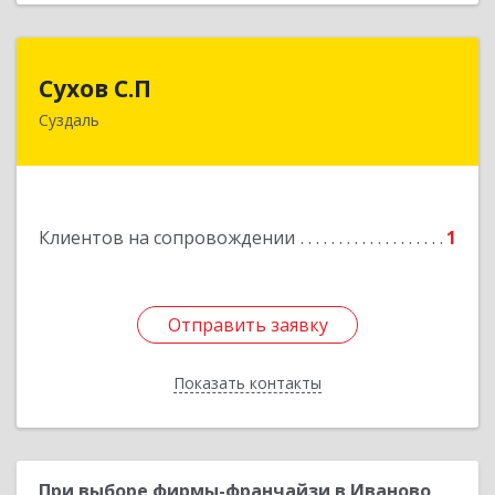
Сухов С.П
Сухов С.П
Суздаль
Подробнее
Клиентов на сопровождении
1
Отправить заявку
Отправить заявку
Показать контакты
Назад
При выборе фирмы-франчайзи в Иваново,