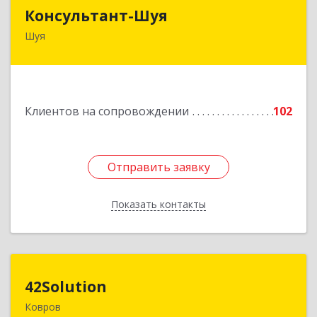
Консультант-Шуя
Консультант-Шуя
Шуя
155900, Ивановская обл, Шуя г, Свердлова ул,
дом № 53-1
Подробнее
Клиентов на сопровождении
102
Отправить заявку
Отправить заявку
Показать контакты
Назад
42Solution
42Solution
Ковров
601967, Владимирская обл, муниципальный