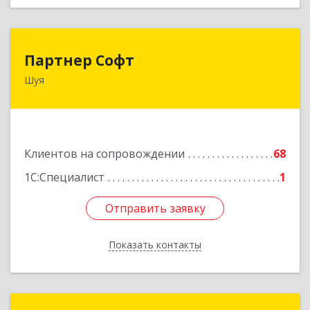
Партнер Софт
Партнер Софт
Шуя
155900, Ивановская обл, Шуйский р-н, Шуя г,
Васильевская ул, дом № 6, оф.2
Подробнее
Клиентов на сопровождении
68
1С:Специалист
1
Отправить заявку
Отправить заявку
Показать контакты
Назад