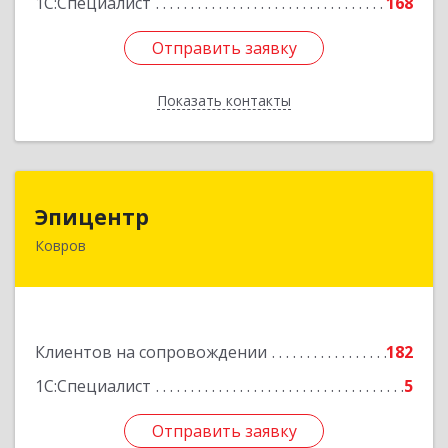
1С:Специалист
168
Отправить заявку
Отправить заявку
Показать контакты
Назад
Эпицентр
Эпицентр
Ковров
601900, Владимирская обл, Ковров г, Барсукова
ул, дом № 17
Подробнее
Клиентов на сопровождении
182
1С:Специалист
5
Отправить заявку
Отправить заявку