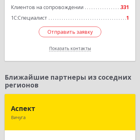
Клиентов на сопровождении
331
1С:Специалист
1
Отправить заявку
Отправить заявку
Показать контакты
Назад
Ближайшие партнеры из соседних
регионов
Аспект
Аспект
Вичуга
155331, Ивановская обл, Вичугский р-н, Вичуга
г, 50 лет Октября ул, дом № 6, этаж 2, пом.9