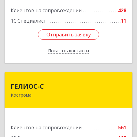
Подробнее
Клиентов на сопровождении
428
1С:Специалист
11
Отправить заявку
Отправить заявку
Показать контакты
Назад
ГЕЛИОС-С
ГЕЛИОС-С
Кострома
156026, Костромская обл, г.о. город Кострома,
Кострома г, Советская ул, дом № 136а
Подробнее
Клиентов на сопровождении
561