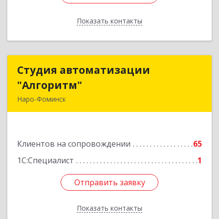
Показать контакты
Назад
Студия автоматизации
Студия автоматизации
"Алгоритм"
"Алгоритм"
Наро-Фоминск
143306, Московская обл, г.о. Наро-Фоминский,
Наро-Фоминск г, Латышская ул, дом № 13А,
пом.4
Клиентов на сопровождении
65
Подробнее
1С:Специалист
1
Отправить заявку
Отправить заявку
Показать контакты
Назад