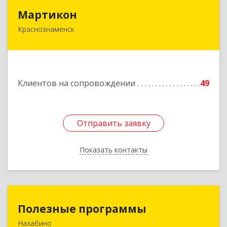
Мартикон
Мартикон
Краснознаменск
143090, Московская обл, Краснознаменск г,
Краснознаменная ул, дом № 27, пом.36
Подробнее
Клиентов на сопровождении
49
Отправить заявку
Отправить заявку
Показать контакты
Назад
Полезные программы
Полезные программы
Нахабино
143432, Московская обл, Красногорский р-н,