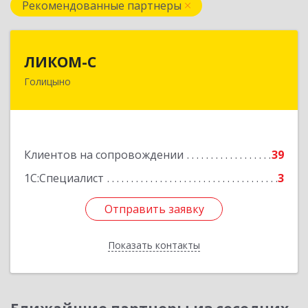
Рекомендованные партнеры
ЛИКОМ-С
ЛИКОМ-С
Голицыно
143040, Московская обл, Одинцовский р-н,
Голицыно г, Советская ул, дом № 59, этаж/офис
1/2
Подробнее
Клиентов на сопровождении
39
1С:Специалист
3
Отправить заявку
Отправить заявку
Показать контакты
Назад