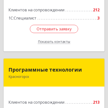
кв.158
Клиентов на сопровождении
212
Подробнее
1С:Специалист
3
Отправить заявку
Отправить заявку
Показать контакты
Назад
Программные технологии
Программные технологии
Красногорск
143408, Московская обл, Красногорский р-н,
Красногорск г, Ленина ул, дом № 45, оф.40
Подробнее
Клиентов на сопровождении
213