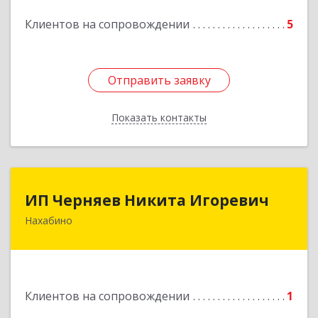
Подробнее
Клиентов на сопровождении
5
Отправить заявку
Отправить заявку
Показать контакты
Назад
ИП Черняев Никита Игоревич
ИП Черняев Никита Игоревич
Нахабино
143430, Московская обл, Красногорский р-н,
Нахабино рп, Красноармейская ул, дом № 60,
кв.8
Подробнее
Клиентов на сопровождении
1