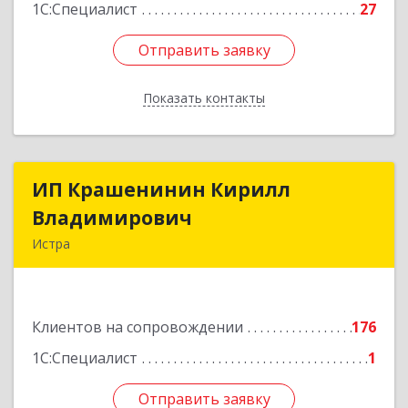
1С:Специалист
27
Отправить заявку
Отправить заявку
Показать контакты
Назад
ИП Крашенинин Кирилл
ИП Крашенинин Кирилл
Владимирович
Владимирович
Истра
143500, Московская обл, Истра г, 9
Гвардейской Дивизии ул, дом № 62, корпус В,
кв.68
Клиентов на сопровождении
176
Подробнее
1С:Специалист
1
Отправить заявку
Отправить заявку