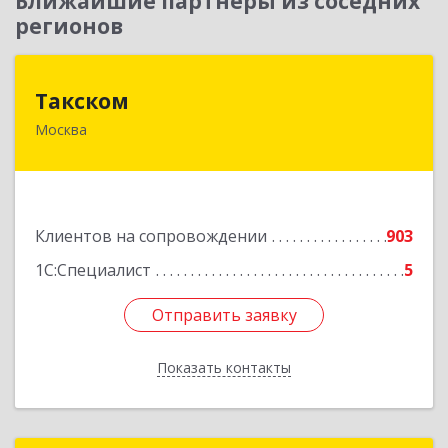
Ближайшие партнеры из соседних
регионов
Такском
Такском
Москва
119034, Москва г, Барыковский пер, дом №
4,стр.2
Подробнее
Клиентов на сопровождении
903
1С:Специалист
5
Отправить заявку
Отправить заявку
Показать контакты
Назад