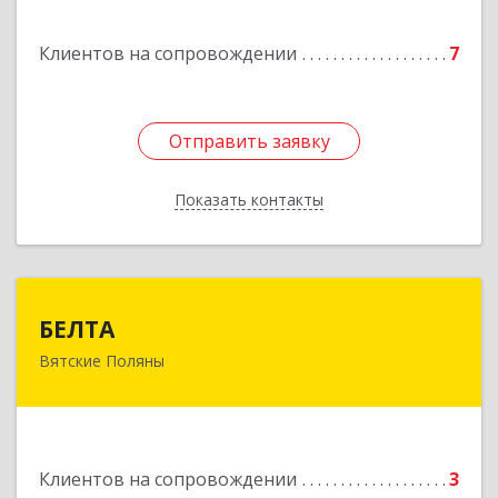
оф.1
Клиентов на сопровождении
7
Подробнее
Отправить заявку
Отправить заявку
Показать контакты
Назад
БЕЛТА
БЕЛТА
Вятские Поляны
612960, Кировская обл, Вятские Поляны г,
Тойменка ул, дом № 8Г
Подробнее
Клиентов на сопровождении
3