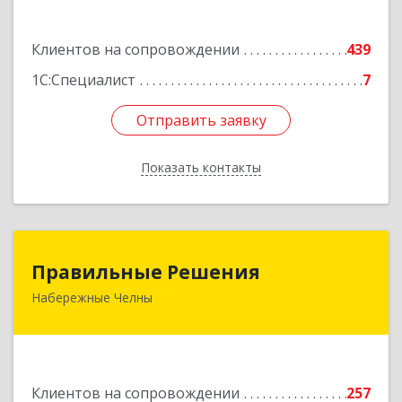
Подробнее
Клиентов на сопровождении
439
1С:Специалист
7
Отправить заявку
Отправить заявку
Показать контакты
Назад
Правильные Решения
Правильные Решения
Набережные Челны
423832, Татарстан Респ, Набережные Челны г,
Дружбы Народов пр-кт, дом № 38А, кв.55
Подробнее
Клиентов на сопровождении
257