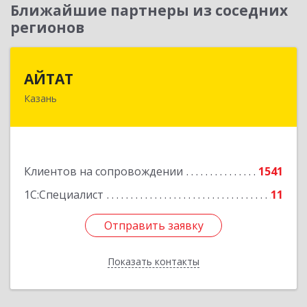
Ближайшие партнеры из соседних
регионов
АЙТАТ
АЙТАТ
Казань
420097, Татарстан Респ, г.о. город Казань,
Казань г, Лейтенанта Шмидта ул, дом № 35А,
пом.203
Подробнее
Клиентов на сопровождении
1541
1С:Специалист
11
Отправить заявку
Отправить заявку
Показать контакты
Назад