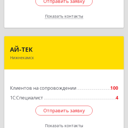
Отправить заявку
Отправить заявку
Показать контакты
Назад
АЙ-ТЕК
АЙ-ТЕК
Нижнекамск
423570, Татарстан Респ, Нижнекамский р-н,
Нижнекамск г, Шинников пр-кт, дом № 13А,
пом.1004
Подробнее
Клиентов на сопровождении
100
1С:Специалист
4
Отправить заявку
Отправить заявку
Показать контакты
Назад