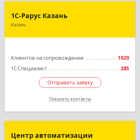
1С-Рарус Казань
1С-Рарус Казань
Казань
420088, Татарстан Респ, Казань г, Победы пр-
кт, дом № 159
Подробнее
Клиентов на сопровождении
1020
1С:Специалист
285
Отправить заявку
Отправить заявку
Показать контакты
Назад
Центр автоматизации
Центр автоматизации