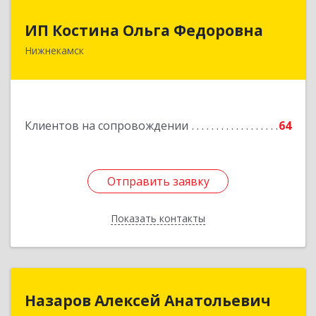
ИП Костина Ольга Федоровна
ИП Костина Ольга Федоровна
Нижнекамск
Подробнее
Клиентов на сопровождении
64
Отправить заявку
Отправить заявку
Показать контакты
Назад
Назаров Алексей Анатольевич
Назаров Алексей Анатольевич