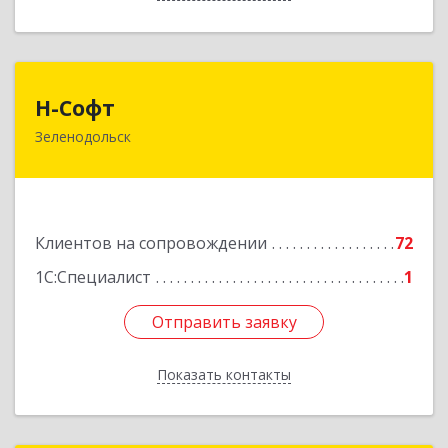
Н-Софт
Н-Софт
Зеленодольск
422521, Татарстан Респ (Татарстан),
Зеленодольский р-н, Зеленодольск г,
Универсиады ул, дом № 1
Подробнее
Клиентов на сопровождении
72
1С:Специалист
1
Отправить заявку
Отправить заявку
Показать контакты
Назад