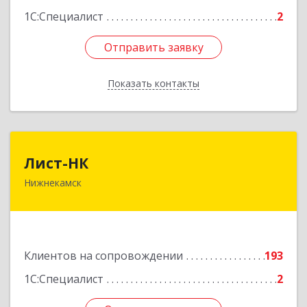
1С:Специалист
2
Отправить заявку
Отправить заявку
Показать контакты
Назад
Лист-НК
Лист-НК
Нижнекамск
423585, Татарстан Респ, Нижнекамский р-н,
Нижнекамск г, Вокзальная ул, дом № 38 Г, оф.29
Подробнее
Клиентов на сопровождении
193
1С:Специалист
2