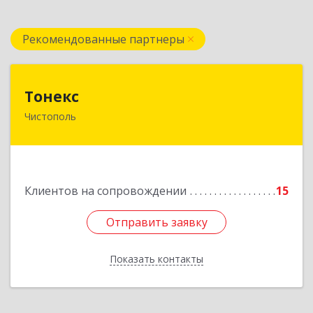
Рекомендованные партнеры
Тонекс
Тонекс
Чистополь
422980, Татарстан Респ, Чистопольский р-н,
Чистополь г, К.Маркса ул, дом № 23, кв.10
Подробнее
Клиентов на сопровождении
15
Отправить заявку
Отправить заявку
Показать контакты
Назад