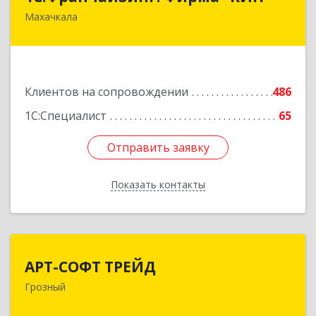
Махачкала
367030, Дагестан Респ, Махачкала г, И.Казака
ул, дом № 31
Подробнее
Клиентов на сопровождении
486
1С:Специалист
65
Отправить заявку
Отправить заявку
Показать контакты
Назад
АРТ-СОФТ ТРЕЙД
АРТ-СОФТ ТРЕЙД
Грозный
364013, Чеченская Респ, Грозный г, Полярников
ул, дом № 36А