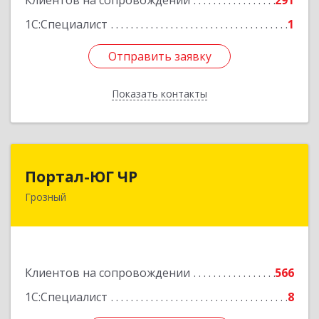
Клиентов на сопровождении
291
1С:Специалист
1
Отправить заявку
Отправить заявку
Показать контакты
Назад
Портал-ЮГ ЧР
Портал-ЮГ ЧР
Грозный
364906, Чеченская Респ, Грозный г, Путина пр-
кт, дом № 30
Подробнее
Клиентов на сопровождении
566
1С:Специалист
8