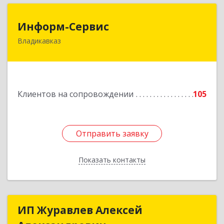
Информ-Сервис
Информ-Сервис
Владикавказ
362020, Северная Осетия - Алания Респ,
Владикавказ г, Островского ул, дом № 12, пом.3
Подробнее
Клиентов на сопровождении
105
Отправить заявку
Отправить заявку
Показать контакты
Назад
ИП Журавлев Алексей
ИП Журавлев Алексей