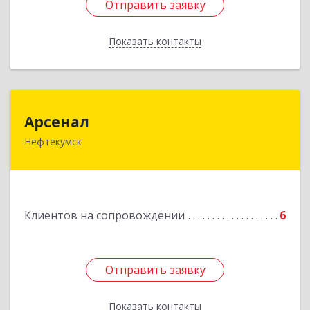
Отправить заявку
Отправить заявку
Показать контакты
Назад
Арсенал
Арсенал
Нефтекумск
Ставропольский край, Нефтекумск г,
Дзержинского ул, дом № 11А
Подробнее
Клиентов на сопровождении
6
Отправить заявку
Отправить заявку
Показать контакты
Назад