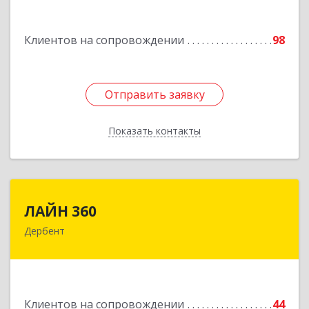
Подробнее
Клиентов на сопровождении
98
Отправить заявку
Отправить заявку
Показать контакты
Назад
ЛАЙН 360
ЛАЙН 360
Дербент
368600, Дагестан Респ, Дербент г, Ю.Гагарина
ул, домовладение № 14, пом.1
Подробнее
Клиентов на сопровождении
44