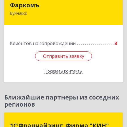
Фаркомъ
Фаркомъ
Буйнакск
Подробнее
Клиентов на сопровождении
3
Отправить заявку
Отправить заявку
Показать контакты
Назад
Ближайшие партнеры из соседних
регионов
1С:Франчайзинг. Фирма "КИН"
1С:Франчайзинг. Фирма "КИН"