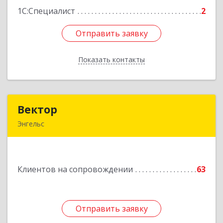
1С:Специалист
2
Отправить заявку
Отправить заявку
Показать контакты
Назад
Вектор
Вектор
Энгельс
413107, Саратовская обл, Энгельс г, Трудовая
ул, дом № 12/1, квартира №216
Клиентов на сопровождении
63
Подробнее
Отправить заявку
Отправить заявку