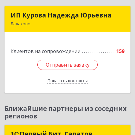
ИП Курова Надежда Юрьевна
ИП Курова Надежда Юрьевна
Балаково
413857, Саратовская обл, Балаково г,
Комсомольская ул, дом № 51, кв.81
Клиентов на сопровождении
159
Подробнее
Отправить заявку
Отправить заявку
Показать контакты
Назад
Ближайшие партнеры из соседних
регионов
1С:Первый Бит, Саратов
1С:Первый Бит, Саратов