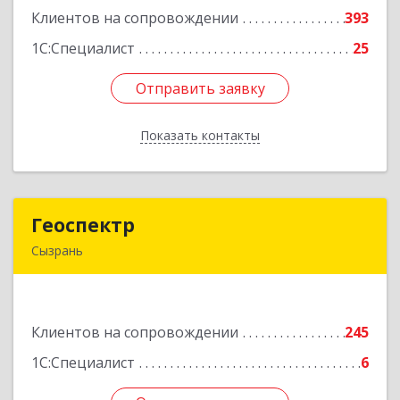
Клиентов на сопровождении
393
Подробнее
1С:Специалист
25
Отправить заявку
Отправить заявку
Показать контакты
Назад
Геоспектр
Геоспектр
Сызрань
446001, Самарская обл, Сызрань г, Кирова ул,
дом № 46
Клиентов на сопровождении
245
Подробнее
1С:Специалист
6