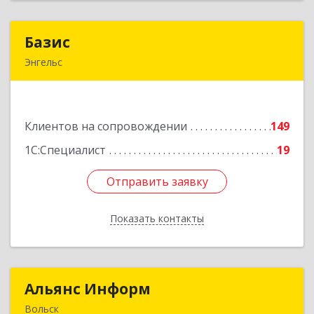
Базис
Базис
Энгельс
413100, Саратовская обл, м.р-н Энгельсский, г.п.
город Энгельс, Энгельс г, Тихая ул, дом № 55
Клиентов на сопровождении
149
Подробнее
1С:Специалист
19
Отправить заявку
Отправить заявку
Показать контакты
Назад
Альянс Информ
Альянс Информ
Вольск