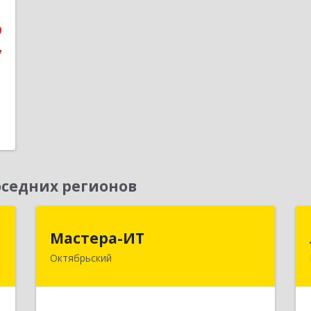
е
9
7
седних регионов
я
Мастера-ИТ
Мастера-ИТ
Октябрьский
е
452607, Башкортостан Респ,
м
Октябрьский г, Комсомольская ул,
5
дом № 20, оф."МИТ"