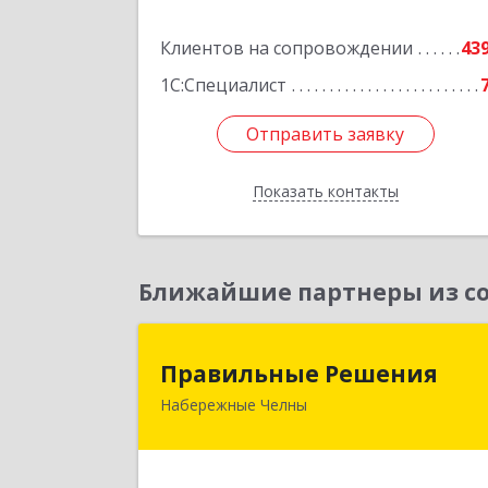
Подробне
Клиентов на сопровождении
43
1С:Специалист
Отправить заявку
Отправить заявку
Показать контакты
Назад
Ближайшие партнеры из со
Правильные Решени
Правильные Решения
Набережные Челны
423832, Татарстан Респ, Набережны
Челны г, Дружбы Народов пр-кт, до
№ 38А, кв.5