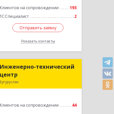
Подробнее
Клиентов на сопровождении
193
1С:Специалист
2
Отправить заявку
Отправить заявку
Показать контакты
Назад
Инженерно-технический
Инженерно-технический
центр
центр
Бугуруслан
461633, Оренбургская обл, Бугуруслан
г, Больничный пер, дом № 8
Клиентов на сопровождении
44
Подробнее