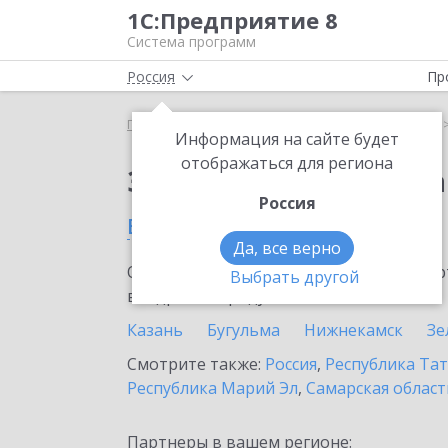
1С:Предприятие 8
Система программ
Россия
Пр
Главная
Сервисы ИТС
1С:Статус самозанятого
Информация на сайте будет
отображаться для региона
Заказать 1С:Статус с
Россия
в Альметьевске
Да, все верно
Ознакомьтесь с информационными карт
Выбрать другой
внедрение продукта.
Казань
Бугульма
Нижнекамск
Зе
Смотрите также:
Россия
,
Республика Тат
Республика Марий Эл
,
Самарская област
Партнеры в вашем регионе: