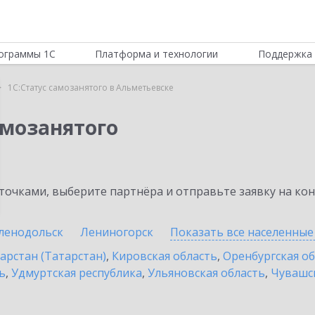
ограммы 1С
Платформа и технологии
Поддержка 
1С:Статус самозанятого в Альметьевске
амозанятого
очками, выберите партнёра и отправьте заявку на ко
ленодольск
Лениногорск
Показать все населенны
арстан (Татарстан)
,
Кировская область
,
Оренбургская о
ь
,
Удмуртская республика
,
Ульяновская область
,
Чувашск