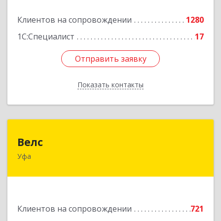
Подробнее
Клиентов на сопровождении
1280
1С:Специалист
17
Отправить заявку
Отправить заявку
Показать контакты
Назад
Велс
Велс
Уфа
450071, Башкортостан Респ, Уфа г, 50 лет СССР
ул, дом № 48/1, этаж 5
Подробнее
Клиентов на сопровождении
721