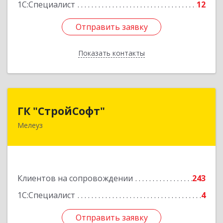
1С:Специалист
12
Отправить заявку
Отправить заявку
Показать контакты
Назад
ГК "СтройСофт"
ГК "СтройСофт"
Мелеуз
453852, Башкортостан Респ, Мелеуз г, Ленина
ул, дом № 160а, кв.4
Подробнее
Клиентов на сопровождении
243
1С:Специалист
4
Отправить заявку
Отправить заявку