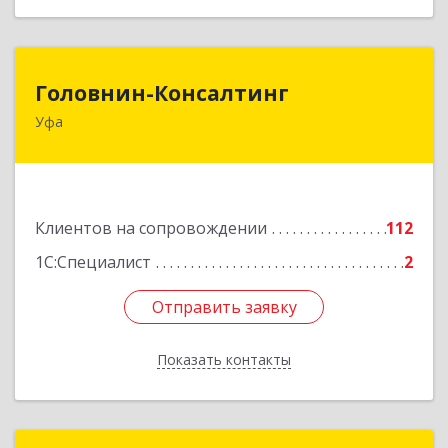
Головнин-Консалтинг
Головнин-Консалтинг
Уфа
450006, Башкортостан Респ, Уфа г, Ленина ул,
дом № 148, оф.204
Подробнее
Клиентов на сопровождении
112
1С:Специалист
2
Отправить заявку
Отправить заявку
Показать контакты
Назад