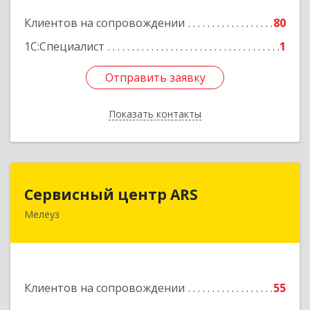
Подробнее
Клиентов на сопровождении
80
1С:Специалист
1
Отправить заявку
Отправить заявку
Показать контакты
Назад
Сервисный центр ARS
Сервисный центр ARS
Мелеуз
Подробнее
Клиентов на сопровождении
55