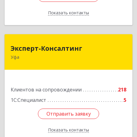
Показать контакты
Назад
Эксперт-Консалтинг
Эксперт-Консалтинг
Уфа
450059, Башкортостан Респ, Уфимский р-н, Уфа
г, Малая Гражданская ул, дом № 35А
Подробнее
Клиентов на сопровождении
218
1С:Специалист
5
Отправить заявку
Отправить заявку
Показать контакты
Назад