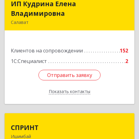
ИП Кудрина Елена
ИП Кудрина Елена
Владимировна
Владимировна
Салават
453265, Башкортостан Респ, Салават г,
Бекетова ул, дом № 10, кв.87
Клиентов на сопровождении
152
Подробнее
1С:Специалист
2
Отправить заявку
Отправить заявку
Показать контакты
Назад
СПРИНТ
СПРИНТ
Ишимбай
453201, Башкортостан Респ, Ишимбайский р-н,