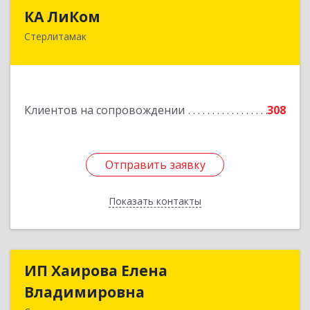
КА ЛиКом
КА ЛиКом
Стерлитамак
453115, Башкортостан Респ, г.о. город
Стерлитамак, Стерлитамак г, Республиканская
ул, дом № 9в
Подробнее
Клиентов на сопровождении
308
Отправить заявку
Отправить заявку
Показать контакты
Назад
ИП Хаирова Елена
ИП Хаирова Елена
Владимировна
Владимировна