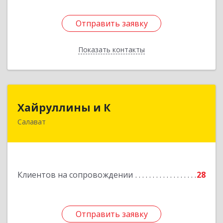
Отправить заявку
Отправить заявку
Показать контакты
Назад
Хайруллины и К
Хайруллины и К
Салават
453251, Башкортостан Респ, Салават г,
Островского ул, дом № 61
Подробнее
Клиентов на сопровождении
28
Отправить заявку
Отправить заявку