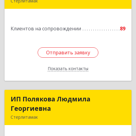
Стерлитамак
Подробнее
Клиентов на сопровождении
89
Отправить заявку
Отправить заявку
Показать контакты
Назад
ИП Полякова Людмила
ИП Полякова Людмила
Георгиевна
Георгиевна
Стерлитамак
453120, Башкортостан Респ, Стерлитамак г,
Имая Насыри ул, дом № 1, кв.74