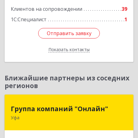
Клиентов на сопровождении
39
Подробнее
1С:Специалист
1
Отправить заявку
Отправить заявку
Показать контакты
Назад
Ближайшие партнеры из соседних
регионов
Группа компаний "Онлайн"
Группа компаний "Онлайн"
Уфа
450006, Башкортостан Респ, г.о. город Уфа, Уфа
г, Цюрупы ул, дом № 130, этаж 1