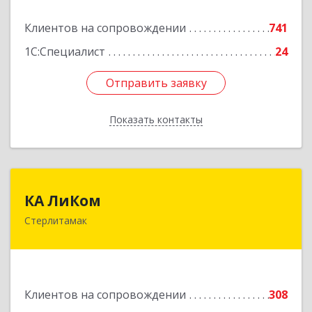
Подробнее
Клиентов на сопровождении
741
1С:Специалист
24
Отправить заявку
Отправить заявку
Показать контакты
Назад
КА ЛиКом
КА ЛиКом
Стерлитамак
453115, Башкортостан Респ, г.о. город
Стерлитамак, Стерлитамак г, Республиканская
ул, дом № 9в
Подробнее
Клиентов на сопровождении
308