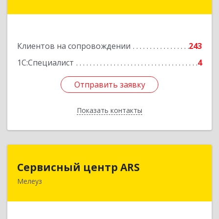
ул, дом № 160а, кв.4
Подробнее
Клиентов на сопровождении
243
1С:Специалист
4
Отправить заявку
Отправить заявку
Показать контакты
Назад
Сервисный центр ARS
Сервисный центр ARS
Мелеуз
Подробнее