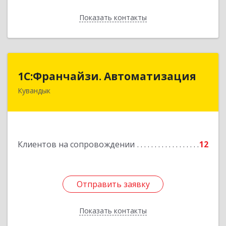
Показать контакты
Назад
1С:Франчайзи. Автоматизация
1С:Франчайзи. Автоматизация
Кувандык
462220, Оренбургская обл, Кувандыкский р-н,
Кувандык г, Советская ул, дом № 10
Подробнее
Клиентов на сопровождении
12
Отправить заявку
Отправить заявку
Показать контакты
Назад