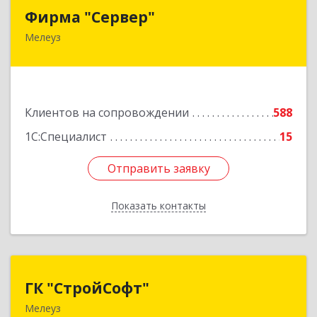
Фирма "Сервер"
Фирма "Сервер"
Мелеуз
453852, Башкортостан Респ, Мелеузовский р-н,
Мелеуз г, 32-й мкр, дом № 36
Подробнее
Клиентов на сопровождении
588
1С:Специалист
15
Отправить заявку
Отправить заявку
Показать контакты
Назад
ГК "СтройСофт"
ГК "СтройСофт"
Мелеуз
453852, Башкортостан Респ, Мелеуз г, Ленина