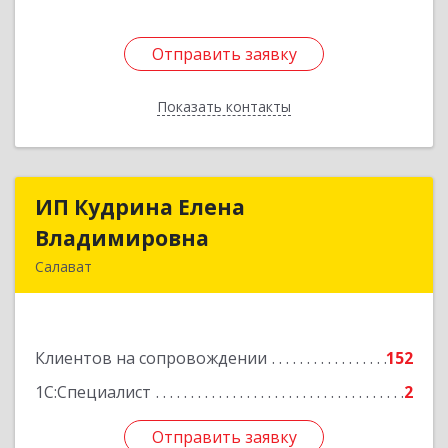
Отправить заявку
Отправить заявку
Показать контакты
Назад
ИП Кудрина Елена
ИП Кудрина Елена
Владимировна
Владимировна
Салават
453265, Башкортостан Респ, Салават г,
Бекетова ул, дом № 10, кв.87
Клиентов на сопровождении
152
Подробнее
1С:Специалист
2
Отправить заявку
Отправить заявку