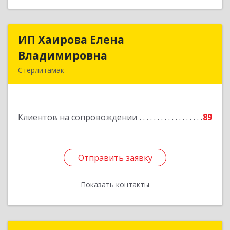
ИП Хаирова Елена
ИП Хаирова Елена
Владимировна
Владимировна
Стерлитамак
Подробнее
Клиентов на сопровождении
89
Отправить заявку
Отправить заявку
Показать контакты
Назад