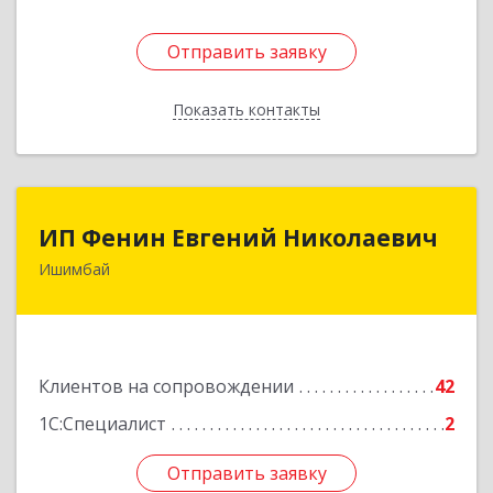
Отправить заявку
Отправить заявку
Показать контакты
Назад
ИП Фенин Евгений Николаевич
ИП Фенин Евгений Николаевич
Ишимбай
453211, Башкортостан Респ, Ишимбайский р-н,
Ишимбай г, Мустая Карима ул, дом № 31
Подробнее
Клиентов на сопровождении
42
1С:Специалист
2
Отправить заявку
Отправить заявку