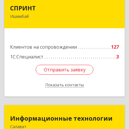
СПРИНТ
СПРИНТ
Ишимбай
453201, Башкортостан Респ, Ишимбайский р-н,
Ишимбай г, Якупа Кулмыя ул, дом № 25
Подробнее
Клиентов на сопровождении
127
1С:Специалист
3
Отправить заявку
Отправить заявку
Показать контакты
Назад
Информационные технологии
Информационные технологии
Салават
453259, Башкортостан Респ, Салават г,