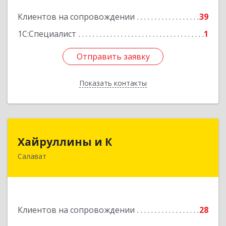
Клиентов на сопровождении
39
Подробнее
1С:Специалист
1
Отправить заявку
Отправить заявку
Показать контакты
Назад
Хайруллины и К
Хайруллины и К
Салават
453251, Башкортостан Респ, Салават г,
Островского ул, дом № 61
Подробнее
Клиентов на сопровождении
28