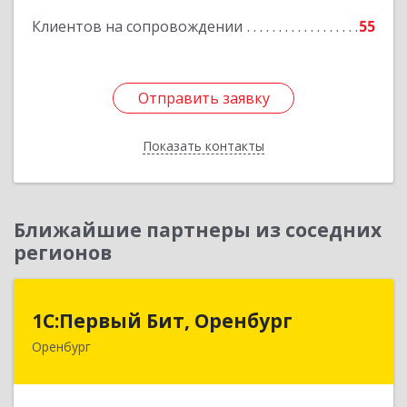
Клиентов на сопровождении
55
Отправить заявку
Отправить заявку
Показать контакты
Назад
Ближайшие партнеры из соседних
регионов
1С:Первый Бит, Оренбург
1С:Первый Бит, Оренбург
Оренбург
460044, Оренбургская обл, Оренбург, Березка
ул, дом № 2/5, пом.4