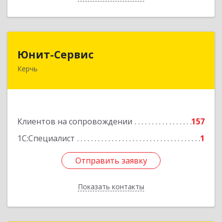
Юнит-Сервис
Юнит-Сервис
Керчь
298300, Крым Респ, Керчь г, Кооперативный
пер, дом № 26
Подробнее
Клиентов на сопровождении
157
1С:Специалист
1
Отправить заявку
Отправить заявку
Показать контакты
Назад