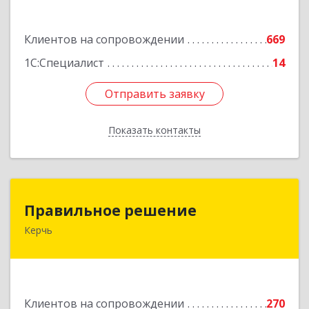
Подробнее
Клиентов на сопровождении
669
1С:Специалист
14
Отправить заявку
Отправить заявку
Показать контакты
Назад
Правильное решение
Правильное решение
Керчь
298330, Крым Респ, Керчь г, Адмиралтейский
проезд, дом № 1
Подробнее
Клиентов на сопровождении
270