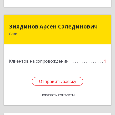
Зиядинов Арсен Салединович
Зиядинов Арсен Салединович
Саки
г.Саки, Интернациональная, 5/2, кв.1
Подробнее
Клиентов на сопровождении
1
Отправить заявку
Отправить заявку
Показать контакты
Назад