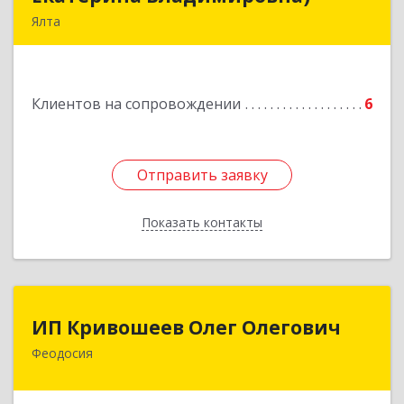
Ялта
98600, г. Ялта, ул. Свердлова, 24
Подробнее
Клиентов на сопровождении
6
Отправить заявку
Отправить заявку
Показать контакты
Назад
ИП Кривошеев Олег Олегович
ИП Кривошеев Олег Олегович
Феодосия
Подробнее