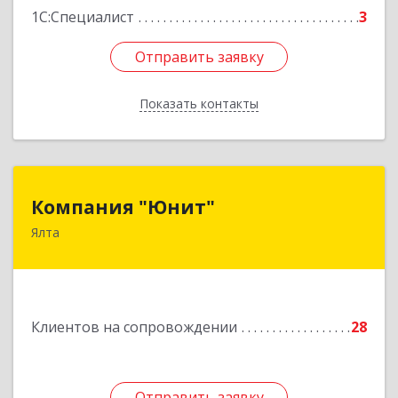
1С:Специалист
3
Отправить заявку
Отправить заявку
Показать контакты
Назад
Компания "Юнит"
Компания "Юнит"
Ялта
298600, Крым Респ, Ялта г, Васильева ул, дом №
16, оф.400
Подробнее
Клиентов на сопровождении
28
Отправить заявку
Отправить заявку