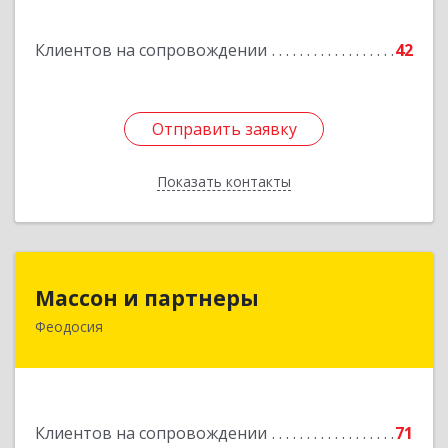
Клиентов на сопровождении
42
Отправить заявку
Отправить заявку
Показать контакты
Назад
Массон и партнеры
Массон и партнеры
Феодосия
298112, Крым Респ, Феодосия г, Крымская ул,
дом № 31
Подробнее
Клиентов на сопровождении
71