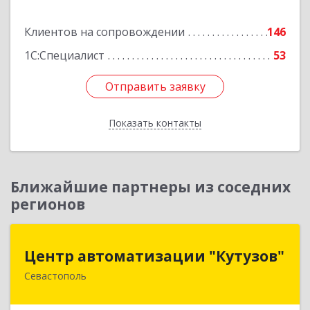
Подробнее
Клиентов на сопровождении
146
1С:Специалист
53
Отправить заявку
Отправить заявку
Показать контакты
Назад
Ближайшие партнеры из соседних
регионов
Центр автоматизации "Кутузов"
Центр автоматизации "Кутузов"
Севастополь
299011, Севастополь г, Генерала Петрова ул,
дом № 20, корпус 1, оф.1