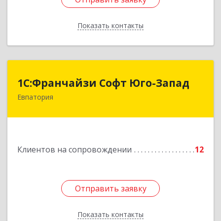
Показать контакты
Назад
1С:Франчайзи Софт Юго-Запад
1С:Франчайзи Софт Юго-Запад
Евпатория
297407, Крым Респ, Евпатория г, Победы пр-кт,
дом № 13, кв.45
Подробнее
Клиентов на сопровождении
12
Отправить заявку
Отправить заявку
Показать контакты
Назад