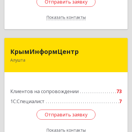
Отправить заявку
Отправить заявку
Показать контакты
Назад
КрымИнформЦентр
КрымИнформЦентр
Алушта
298500, Крым Респ, Алушта г, Горького ул, дом
№ 34А, оф.7
Подробнее
Клиентов на сопровождении
73
1С:Специалист
7
Отправить заявку
Отправить заявку
Показать контакты
Назад