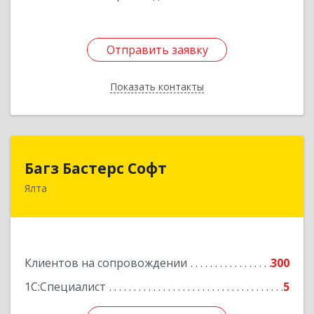
Отправить заявку
Отправить заявку
Показать контакты
Назад
Багз Бастерс Софт
Багз Бастерс Софт
Ялта
298603, Крым Респ, Ялта г, Свердлова ул, дом №
34
Подробнее
Клиентов на сопровождении
300
1С:Специалист
5