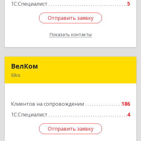
1С:Специалист
5
Отправить заявку
Отправить заявку
Показать контакты
Назад
ВелКом
ВелКом
Ейск
353688, Краснодарский край, Ейский р-н, Ейск г,
Керченский пер, дом № 2/1, корпус 1
Клиентов на сопровождении
186
Подробнее
1С:Специалист
4
Отправить заявку
Отправить заявку