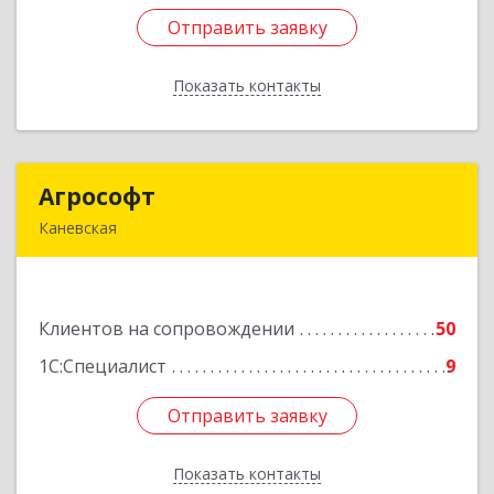
Отправить заявку
Отправить заявку
Показать контакты
Назад
Агрософт
Агрософт
Каневская
353730, Краснодарский край, Каневская ст-ца,
Гагарина ул, дом № 13
Клиентов на сопровождении
50
Подробнее
1С:Специалист
9
Отправить заявку
Отправить заявку
Показать контакты
Назад