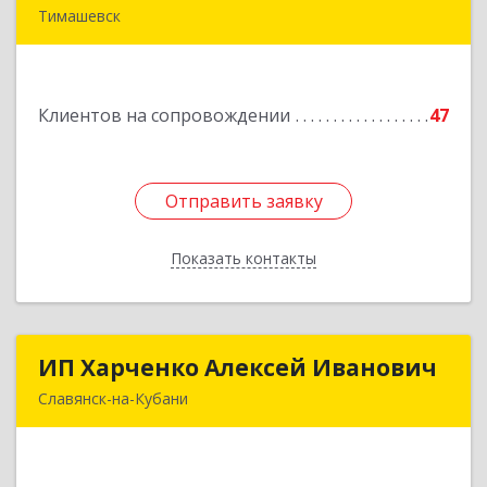
Тимашевск
352700, Краснодарский край, Тимашевский р-н,
Тимашевск г, Смоленская ул, 42
Клиентов на сопровождении
47
Подробнее
Отправить заявку
Отправить заявку
Показать контакты
Назад
ИП Харченко Алексей Иванович
ИП Харченко Алексей Иванович
Славянск-на-Кубани
353 579, Краснодарский край, ст.Петровская,
ул.Кирпичная д.32