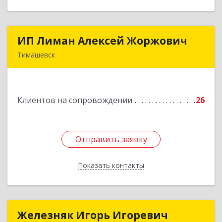
ИП Лиман Алексей Жоржович
ИП Лиман Алексей Жоржович
Тимашевск
352731, Краснодарский край, Тимашевский р-н,
Комсомольский п, Мира ул, дом № 76
Клиентов на сопровождении
26
Подробнее
Отправить заявку
Отправить заявку
Показать контакты
Назад
Железняк Игорь Игоревич
Железняк Игорь Игоревич