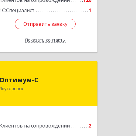
Клиентов на сопровождении
126
Подробнее
1С:Специалист
1
Отправить заявку
Отправить заявку
Показать контакты
Назад
Оптимум-С
Оптимум-С
Ялуторовск
Подробнее
Клиентов на сопровождении
2