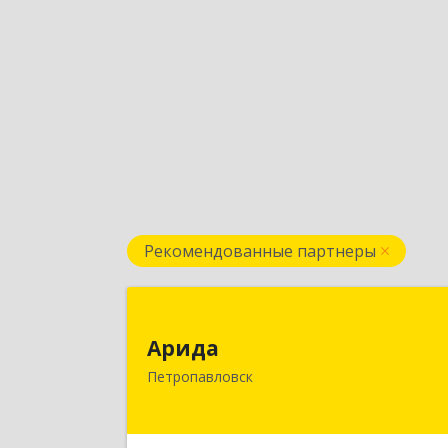
Рекомендованные партнеры
Арид
Арида
150013, Казахстан, СКО
Петропавловск
г.Петропавловск, ул.Назарбаева, до
21