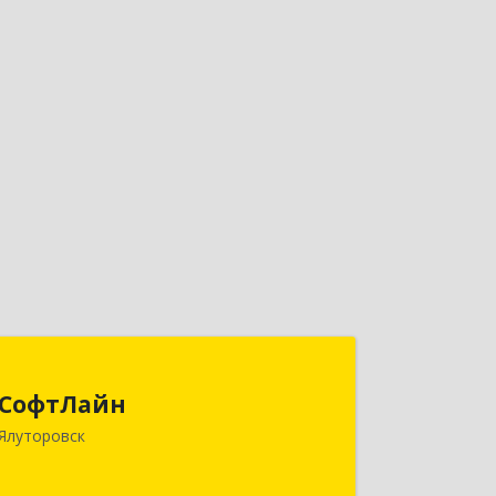
СофтЛайн
СофтЛайн
627010, Тюменская обл, Ялуторовский
Ялуторовск
р-н, Ялуторовск г, Ленина ул, дом №
28