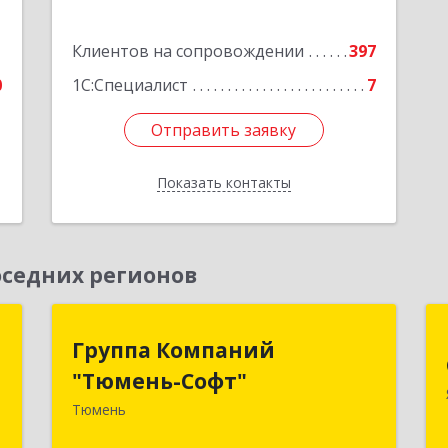
е
1
Клиентов на сопровождении
397
0
1С:Специалист
7
Отправить заявку
Отправить заявку
Показать контакты
Назад
седних регионов
к
Группа Компаний
Группа Компаний
"Тюмень-Софт"
"Тюмень-Софт"
а
8
Тюмень
625048, Тюменская обл, Тюмень г,
Салтыкова-Щедрина ул, дом № 44/4