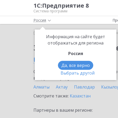
1С:Предприятие 8
Система программ
Россия
Пр
Главная
Сервисы ИТС
1С:Сканер чеков
1С:С
Информация на сайте будет
отображаться для региона
Заказать 1С:Сканер ч
Россия
в Петропавловске
Да, все верно
Ознакомьтесь с информационными карт
Выбрать другой
внедрение продукта.
Алматы
Актау
Павлодар
Кызыло
Смотрите также:
Казахстан
Партнеры в вашем регионе: