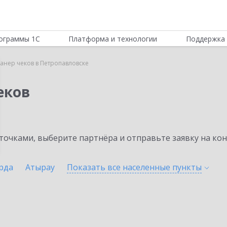
ограммы 1С
Платформа и технологии
Поддержка 
канер чеков в Петропавловске
еков
очками, выберите партнёра и отправьте заявку на ко
рда
Атырау
Показать все населенные
пункты