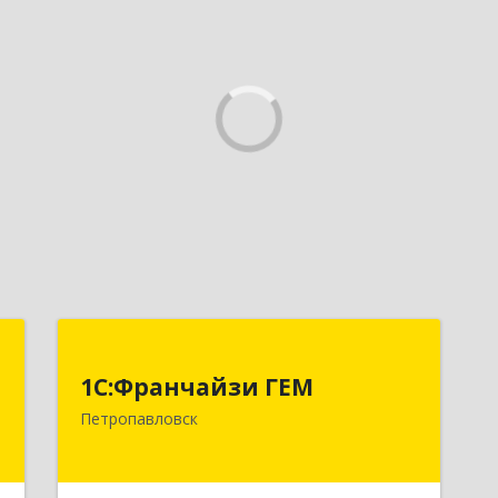
а
1С:Франчайзи ГЕМ
1С:Франчайзи ГЕМ
,
Казахстан, г. Петропавловск, ул.
Петропавловск
м
Интернациональная, 18 НП2
5
Подробнее