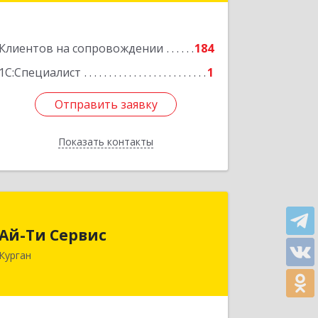
Подробнее
Клиентов на сопровождении
184
1С:Специалист
1
Отправить заявку
Отправить заявку
Показать контакты
Назад
Ай-Ти Сервис
Ай-Ти Сервис
640032, Курганская обл, г.о. Город
Курган
Курган, Курган г, Бажова ул, дом № 49,
оф.304
Подробнее