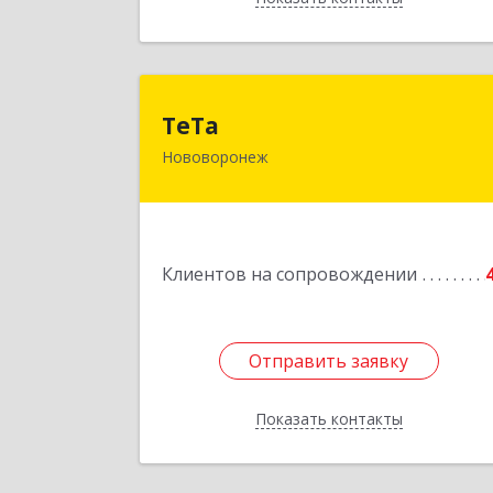
ТеТ
ТеТа
Нововоронеж
396 073, Нововоронеж г, а/я, дом № 3
Подробне
Клиентов на сопровождении
Отправить заявку
Отправить заявку
Показать контакты
Назад