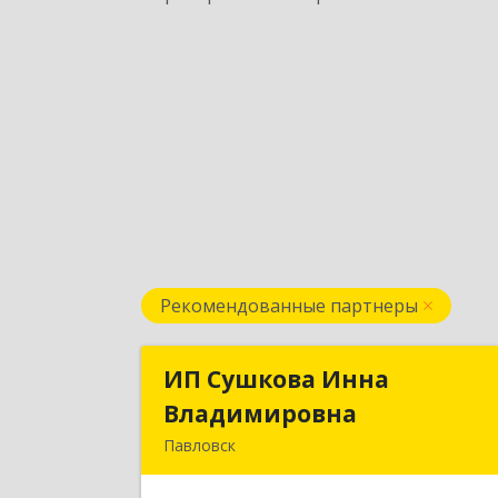
Рекомендованные партнеры
ИП Сушкова Инна
ИП Сушкова Инн
Владимировна
Владимировн
Павловск
396420, Воронежская обл, Павловски
р-н, Павловск г, Цветочная ул, дом 