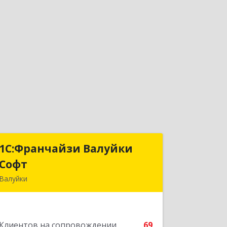
1С:Франчайзи Валуйки
1С:Франчайзи Валуйки
Софт
Софт
Валуйки
309996, Белгородская обл, Валуйки г,
Горького, дом № 21, кв.21
Клиентов на сопровождении
69
Подробнее