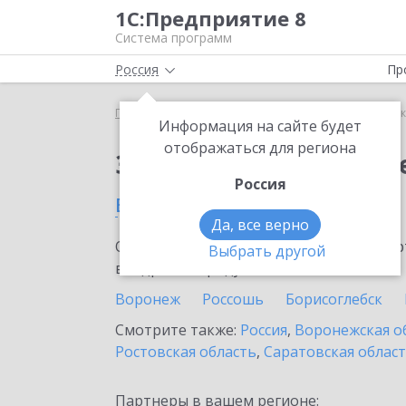
1С:Предприятие 8
Система программ
Россия
Пр
Главная
Сервисы ИТС
1С:Сканер чеков
1С:Ск
Информация на сайте будет
отображаться для региона
Заказать 1С:Сканер ч
Россия
в Павловске
Да, все верно
Ознакомьтесь с информационными карт
Выбрать другой
внедрение продукта.
Воронеж
Россошь
Борисоглебск
Смотрите также:
Россия
,
Воронежская о
Ростовская область
,
Саратовская облас
Партнеры в вашем регионе: