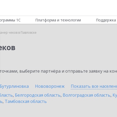
ограммы 1С
Платформа и технологии
Поддержка 
анер чеков в Павловске
еков
очками, выберите партнёра и отправьте заявку на ко
Бутурлиновка
Нововоронеж
Показать все населе
бласть
,
Белгородская область
,
Волгоградская область
,
К
ть
,
Тамбовская область