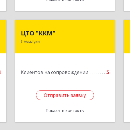
а
ЦТО "ККМ"
ЦТО "ККМ"
Семилуки
0
Подробнее
е
4
Клиентов на сопровождении
5
Отправить заявку
Отправить заявку
Показать контакты
Назад