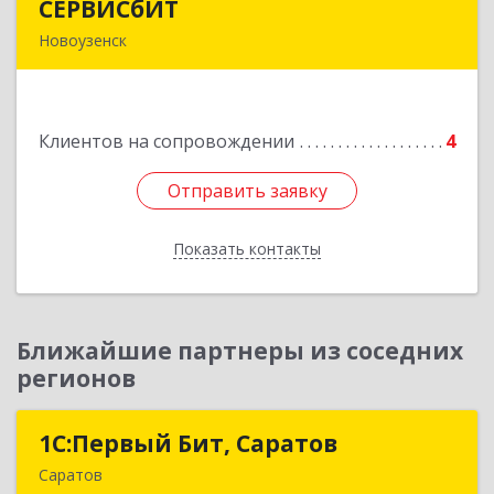
СЕРВИСбИТ
СЕРВИСбИТ
Новоузенск
413 360, Саратовская обл, Новоузенский р-н,
г.Новоузенск, ул. Революции, д.29
Клиентов на сопровождении
4
Подробнее
Отправить заявку
Отправить заявку
Показать контакты
Назад
Ближайшие партнеры из соседних
регионов
1С:Первый Бит, Саратов
1С:Первый Бит, Саратов
Саратов