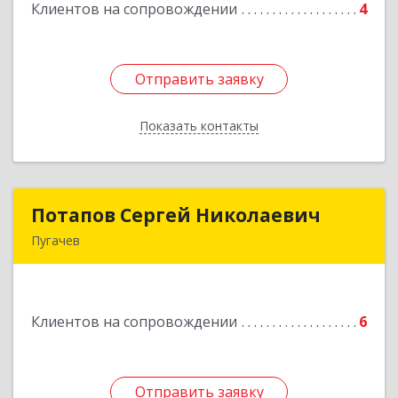
Клиентов на сопровождении
4
Подробнее
Отправить заявку
Отправить заявку
Показать контакты
Назад
Потапов Сергей Николаевич
Потапов Сергей Николаевич
Пугачев
413 720, Пугачев, ул.Топорковская,д.153
Подробнее
Клиентов на сопровождении
6
Отправить заявку
Отправить заявку