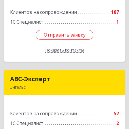
Клиентов на сопровождении
187
Подробнее
1С:Специалист
1
Отправить заявку
Отправить заявку
Показать контакты
Назад
АВС-Эксперт
АВС-Эксперт
Энгельс
413105, Саратовская обл, Энгельс г, Минская ул,
дом № 18/1
Клиентов на сопровождении
52
Подробнее
1С:Специалист
2