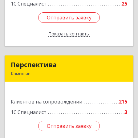
1С:Специалист
25
Отправить заявку
Отправить заявку
Показать контакты
Назад
Перспектива
Перспектива
Камышин
403850, Волгоградская обл, Камышин г,
Леонова ул, дом № 26
Клиентов на сопровождении
215
Подробнее
1С:Специалист
3
Отправить заявку
Отправить заявку