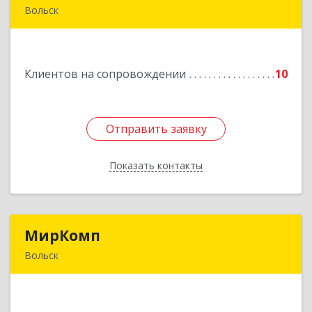
Вольск
412900, Саратовская обл, Вольск г, Клочкова ул,
дом № 83а
Клиентов на сопровождении
10
Подробнее
Отправить заявку
Отправить заявку
Показать контакты
Назад
МирКомп
МирКомп
Вольск
412900, Саратовская обл, Вольск г,
Володарского ул, дом № 86