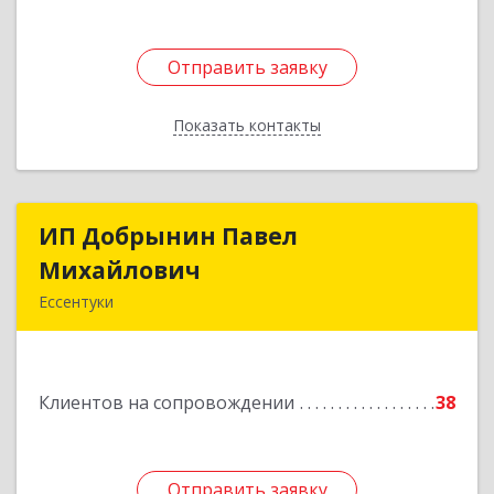
Отправить заявку
Отправить заявку
Показать контакты
Назад
ИП Добрынин Павел
ИП Добрынин Павел
Михайлович
Михайлович
Ессентуки
Подробнее
Клиентов на сопровождении
38
Отправить заявку
Отправить заявку