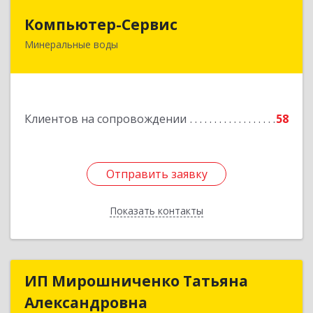
Компьютер-Сервис
Компьютер-Сервис
Минеральные воды
357202, Ставропольский край, Минеральные
Воды г, Гагарина ул, дом № 48
Подробнее
Клиентов на сопровождении
58
Отправить заявку
Отправить заявку
Показать контакты
Назад
ИП Мирошниченко Татьяна
ИП Мирошниченко Татьяна
Александровна
Александровна