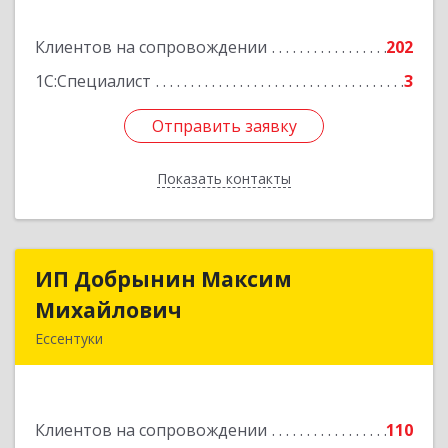
Подробнее
Клиентов на сопровождении
202
1С:Специалист
3
Отправить заявку
Отправить заявку
Показать контакты
Назад
ИП Добрынин Максим
ИП Добрынин Максим
Михайлович
Михайлович
Ессентуки
357601, Ставропольский край, Ессентуки,
Спасателей, дом № 5, кв.43
Клиентов на сопровождении
110
Подробнее