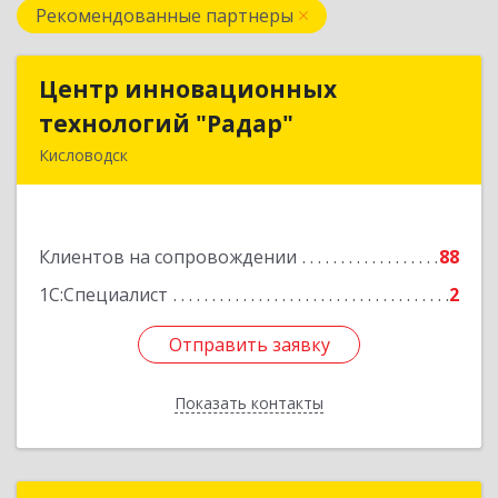
Рекомендованные партнеры
Центр инновационных
Центр инновационных
технологий "Радар"
технологий "Радар"
Кисловодск
357000, Ставропольский край, Кисловодск г,
Цандера проезд, дом № 2
Клиентов на сопровождении
88
Подробнее
1С:Специалист
2
Отправить заявку
Отправить заявку
Показать контакты
Назад