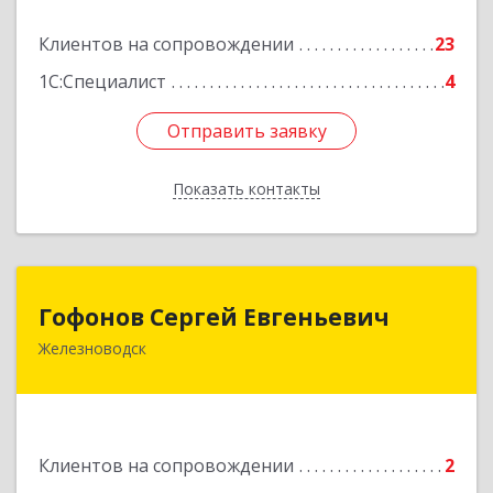
Подробнее
Клиентов на сопровождении
23
1С:Специалист
4
Отправить заявку
Отправить заявку
Показать контакты
Назад
Гофонов Сергей Евгеньевич
Гофонов Сергей Евгеньевич
Железноводск
Подробнее
Клиентов на сопровождении
2