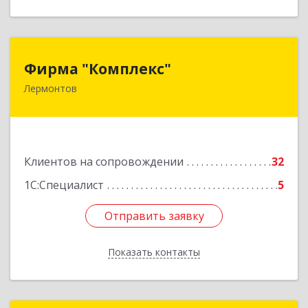
Фирма "Комплекс"
Фирма "Комплекс"
Лермонтов
357348, Ставропольский край, Лермонтов г,
Острогорка с, Степная ул, дом № 46, а
Подробнее
Клиентов на сопровождении
32
1С:Специалист
5
Отправить заявку
Отправить заявку
Показать контакты
Назад