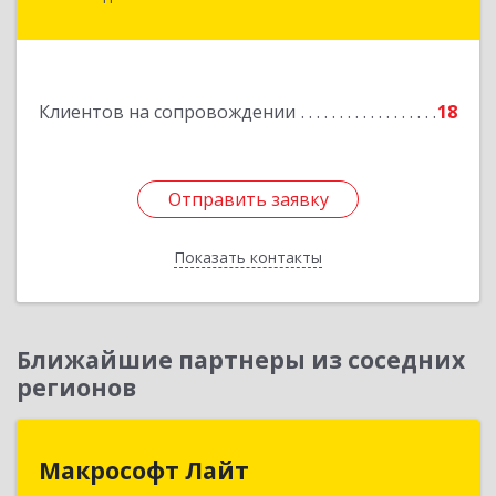
Ставропольская ул, дом № 8
Подробнее
Клиентов на сопровождении
18
Отправить заявку
Отправить заявку
Показать контакты
Назад
Ближайшие партнеры из соседних
регионов
Макрософт Лайт
Макрософт Лайт