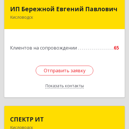
ИП Бережной Евгений Павлович
ИП Бережной Евгений Павлович
Кисловодск
357748, Ставропольский край, Кисловодск г,
Главная ул, дом № 30
Подробнее
Клиентов на сопровождении
65
Отправить заявку
Отправить заявку
Показать контакты
Назад
СПЕКТР ИТ
СПЕКТР ИТ
Кисловодск
357736, Ставропольский край, Кисловодск г,