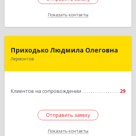
Показать контакты
Назад
Приходько Людмила Олеговна
Приходько Людмила Олеговна
Лермонтов
357341, Лермонтов г, П.Лумумбы ул, дом №
43/2, кв.44
Подробнее
Клиентов на сопровождении
29
Отправить заявку
Отправить заявку
Показать контакты
Назад