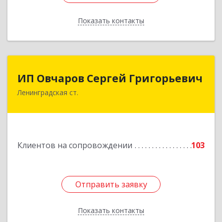
Показать контакты
Назад
ИП Овчаров Сергей Григорьевич
ИП Овчаров Сергей Григорьевич
Ленинградская ст.
353740, Краснодарский край, Ленинградский р-
н, Ленинградская ст-ца, Космонавтов ул, дом
№ 73
Подробнее
Клиентов на сопровождении
103
Отправить заявку
Отправить заявку
Показать контакты
Назад