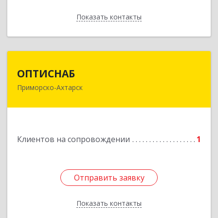
Показать контакты
Назад
ОПТИСНАБ
ОПТИСНАБ
Приморско-Ахтарск
353864, Краснодарский край, Приморско-
Ахтарский р-он, Приморско-Ахтарск г, Юности
ул, дом № 19
Подробнее
Клиентов на сопровождении
1
Отправить заявку
Отправить заявку
Показать контакты
Назад