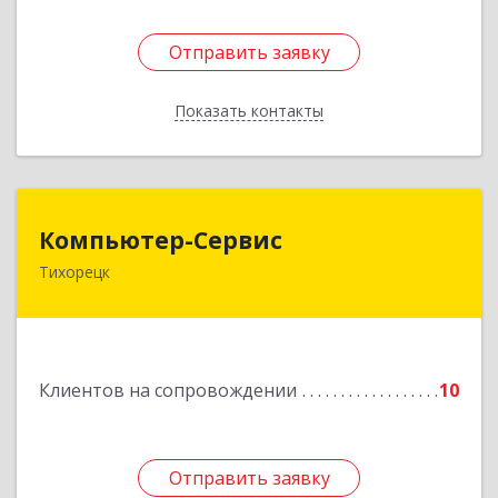
Отправить заявку
Отправить заявку
Показать контакты
Назад
Компьютер-Сервис
Компьютер-Сервис
Тихорецк
352040, Краснодарский край, Павловский р-н,
Павловская ст-ца, Горького ул, дом № 271
Подробнее
Клиентов на сопровождении
10
Отправить заявку
Отправить заявку