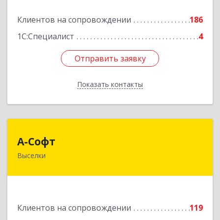
Подробнее
Клиентов на сопровождении
186
1С:Специалист
4
Отправить заявку
Отправить заявку
Показать контакты
Назад
А-Софт
А-Софт
Выселки
353100, Краснодарский край, Выселковский
район, Выселки ст-ца, Степная ул, дом № 1
Подробнее
Клиентов на сопровождении
119