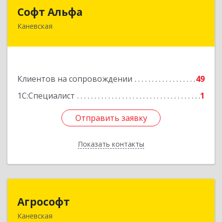
Софт Альфа
Софт Альфа
Каневская
353730, Краснодарский край, Каневской р-н,
Каневская ст-ца, Нестеренко ул, дом № 81
Подробнее
Клиентов на сопровождении
49
1С:Специалист
1
Отправить заявку
Отправить заявку
Показать контакты
Назад
Агрософт
Агрософт
Каневская
353730, Краснодарский край, Каневская ст-ца,