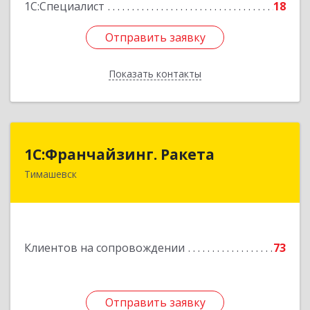
1С:Специалист
18
Отправить заявку
Отправить заявку
Показать контакты
Назад
1С:Франчайзинг. Ракета
1С:Франчайзинг. Ракета
Тимашевск
Краснодарский край, Тимашевский р-н,
Медведовская ст-ца, Чайковского ул, дом № 69
Подробнее
Клиентов на сопровождении
73
Отправить заявку
Отправить заявку