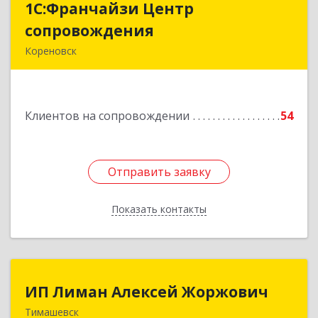
1С:Франчайзи Центр
1С:Франчайзи Центр
сопровождения
сопровождения
Кореновск
Подробнее
Клиентов на сопровождении
54
Отправить заявку
Отправить заявку
Показать контакты
Назад
ИП Лиман Алексей Жоржович
ИП Лиман Алексей Жоржович
Тимашевск
352731, Краснодарский край, Тимашевский р-н,