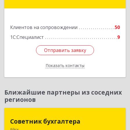
Гагарина ул, дом № 13
Подробнее
Клиентов на сопровождении
50
1С:Специалист
9
Отправить заявку
Отправить заявку
Показать контакты
Назад
Ближайшие партнеры из соседних
регионов
Советник бухгалтера
Советник бухгалтера
Ейск