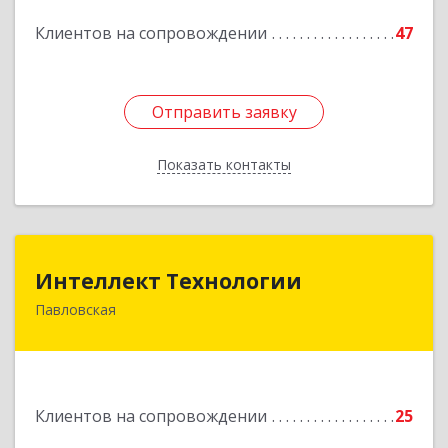
Подробнее
Клиентов на сопровождении
47
Отправить заявку
Отправить заявку
Показать контакты
Назад
Интеллект Технологии
Интеллект Технологии
Павловская
352040, Краснодарский край, Павловский р-н,
Павловская ст-ца, Октябрьская ул, дом № 214
Подробнее
Клиентов на сопровождении
25