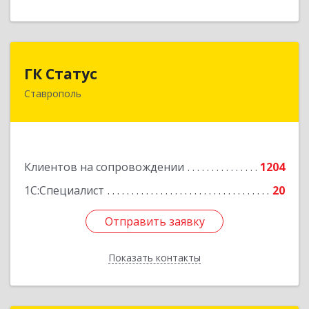
ГК Статус
ГК Статус
Ставрополь
355002, Ставропольский край, Ставрополь г,
Лермонтова ул, дом № 187
Подробнее
Клиентов на сопровождении
1204
1С:Специалист
20
Отправить заявку
Отправить заявку
Показать контакты
Назад