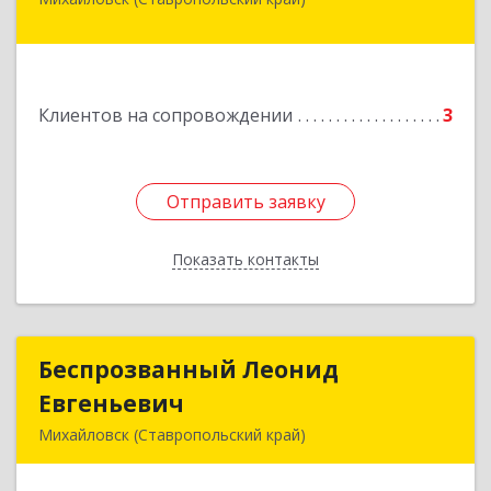
356240, Ставропольский край, Шпаковский р-
н, Михайловск г, Ленина ул, дом № 156/2,
пом.111
Подробнее
Клиентов на сопровождении
3
Отправить заявку
Отправить заявку
Показать контакты
Назад
Беспрозванный Леонид
Беспрозванный Леонид
Евгеньевич
Евгеньевич
Михайловск (Ставропольский край)
Подробнее