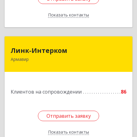
Показать контакты
Назад
Линк-Интерком
Линк-Интерком
Армавир
352930, Краснодарский край, г.о.город
Армавир, Армавир г, Каспарова ул, дом № 19,
пом.3
Подробнее
Клиентов на сопровождении
86
Отправить заявку
Отправить заявку
Показать контакты
Назад