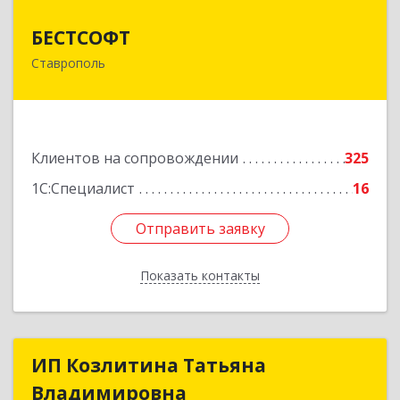
БЕСТСОФТ
БЕСТСОФТ
Ставрополь
355011, Ставропольский край, Ставрополь г,
45 Параллель ул, дом № 38, оф.151
Подробнее
Клиентов на сопровождении
325
1С:Специалист
16
Отправить заявку
Отправить заявку
Показать контакты
Назад
ИП Козлитина Татьяна
ИП Козлитина Татьяна
Владимировна
Владимировна