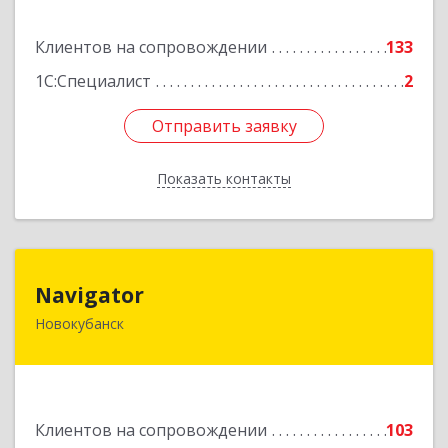
Подробнее
Клиентов на сопровождении
133
1С:Специалист
2
Отправить заявку
Отправить заявку
Показать контакты
Назад
Navigator
Navigator
Новокубанск
352240, Краснодарский край, Новокубанск г,
Пушкина ул, дом № 67
Подробнее
Клиентов на сопровождении
103