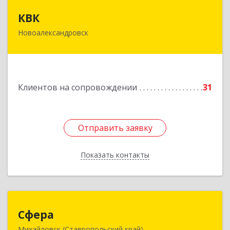
КВК
КВК
Новоалександровск
356000, Ставропольский край,
Новоалександровск г, Маршала Жукова ул, дом
№ 50
Подробнее
Клиентов на сопровождении
31
Отправить заявку
Отправить заявку
Показать контакты
Назад
Сфера
Сфера
Михайловск (Ставропольский край)