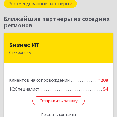
Рекомендованные партнеры
Ближайшие партнеры из соседних
регионов
Бизнес ИТ
Бизнес ИТ
Ставрополь
355035, Ставропольский край, Ставрополь г, 1
Промышленная ул, дом № 3, корпус А
Подробнее
Клиентов на сопровождении
1208
1С:Специалист
54
Отправить заявку
Отправить заявку
Показать контакты
Назад