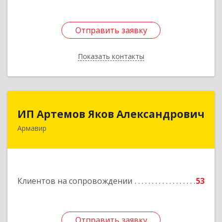
Отправить заявку
Отправить заявку
Показать контакты
Назад
ИП Артемов Яков Александрович
ИП Артемов Яков Александрович
Армавир
Подробнее
Клиентов на сопровождении
53
Отправить заявку
Отправить заявку