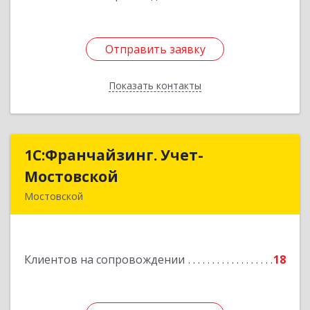
Отправить заявку
Отправить заявку
Показать контакты
Назад
1С:Франчайзинг. Учет-
1С:Франчайзинг. Учет-
Мостовской
Мостовской
Мостовской
352570, Краснодарский край, Мостовский р-н,
Мостовской пгт, Производственная ул, дом №
58, корпус 1
Клиентов на сопровождении
18
Подробнее