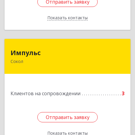
Отправить заявку
Отправить заявку
Показать контакты
Назад
Импульс
Импульс
Сокол
162130, Вологодская обл, Сокольский р-н,
Сокол г, Орешкова ул, дом № 8, кв.3
Подробнее
Клиентов на сопровождении
3
Отправить заявку
Отправить заявку
Показать контакты
Назад