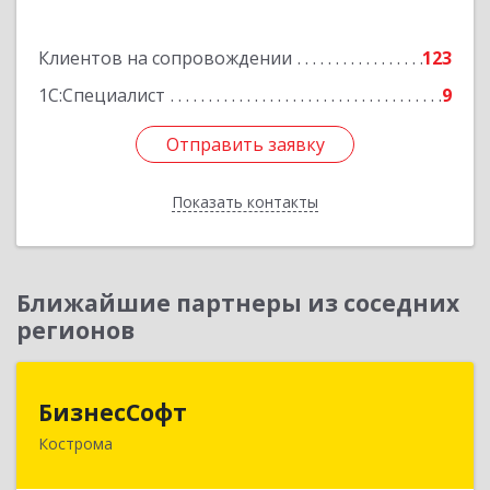
Подробнее
Клиентов на сопровождении
123
1С:Специалист
9
Отправить заявку
Отправить заявку
Показать контакты
Назад
Ближайшие партнеры из соседних
регионов
БизнесСофт
БизнесСофт
Кострома
156016, Костромская обл, Кострома г,
Профсоюзная ул, дом № 14а, пом.1, каб. 3