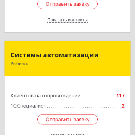
Отправить заявку
Отправить заявку
Показать контакты
Назад
Системы автоматизации
Системы автоматизации
Рыбинск
152934, Ярославская обл, Рыбинский р-н,
Рыбинск г, Кирова ул, дом № 9
Подробнее
Клиентов на сопровождении
117
1С:Специалист
2
Отправить заявку
Отправить заявку