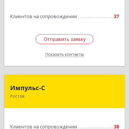
Подробнее
Клиентов на сопровождении
37
Отправить заявку
Отправить заявку
Показать контакты
Назад
Импульс-С
Импульс-С
Ростов
152151, Ярославская обл, Ростовский р-н,
Ростов г, Карла Маркса ул, дом № 10
Подробнее
Клиентов на сопровождении
38