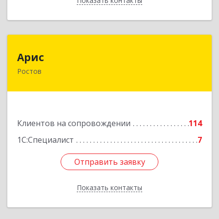
Показать контакты
Назад
Арис
Арис
Ростов
152150, Ярославская обл, Ростовский р-н,
Ростов г, Пионерский проезд, дом № 3
Подробнее
Клиентов на сопровождении
114
1С:Специалист
7
Отправить заявку
Отправить заявку
Показать контакты
Назад