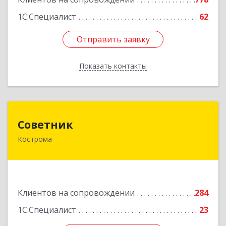
1С:Специалист
62
Отправить заявку
Отправить заявку
Показать контакты
Назад
Советник
Советник
Кострома
156000, Костромская обл, Кострома г, Ерохова
ул, дом № 3а, пом.2-12
Подробнее
Клиентов на сопровождении
284
1С:Специалист
23