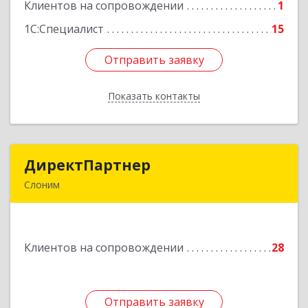
Клиентов на сопровождении
1
Подробнее
1С:Специалист
15
Отправить заявку
Отправить заявку
Показать контакты
Назад
ДиректПартнер
ДиректПартнер
Слоним
231800, РБ, Гродненская область, г. Слоним, ул.
Брестская, д.40, ком.59
Клиентов на сопровождении
28
Подробнее
Отправить заявку
Отправить заявку