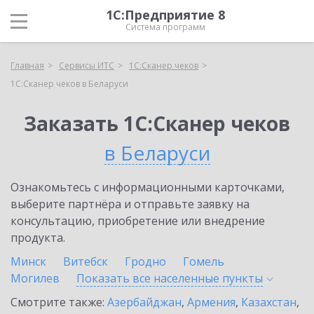
1С:Предприятие 8
Система программ
Главная
Сервисы ИТС
1С:Сканер чеков
1С:Сканер чеков в Беларуси
Заказать 1С:Сканер чеков
в Беларуси
Ознакомьтесь с информационными карточками,
выберите партнёра и отправьте заявку на
консультацию, приобретение или внедрение
продукта.
Минск
Витебск
Гродно
Гомель
Могилев
Показать все населенные
пункты
Смотрите также:
Азербайджан
,
Армения
,
Казахстан
,