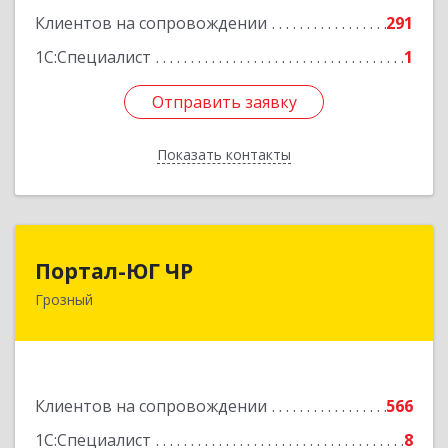
Подробнее
Клиентов на сопровождении
291
1С:Специалист
1
Отправить заявку
Отправить заявку
Показать контакты
Назад
Портал-ЮГ ЧР
Портал-ЮГ ЧР
Грозный
364906, Чеченская Респ, Грозный г, Путина пр-
кт, дом № 30
Подробнее
Клиентов на сопровождении
566
1С:Специалист
8