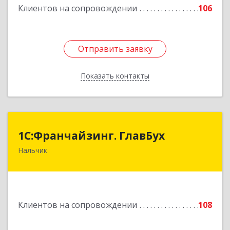
Клиентов на сопровождении
106
Подробнее
Отправить заявку
Отправить заявку
Показать контакты
Назад
1С:Франчайзинг. ГлавБух
1С:Франчайзинг. ГлавБух
Нальчик
360000, Кабардино-Балкарская Респ, Нальчик г,
Пачева ул, дом № 13, ТОД Европа, этаж 3, оф.2
Подробнее
Клиентов на сопровождении
108