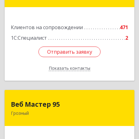
ул, дом № 36А
Подробнее
Клиентов на сопровождении
471
1С:Специалист
2
Отправить заявку
Отправить заявку
Показать контакты
Назад
Веб Мастер 95
Веб Мастер 95
Грозный
364050, Чеченская Респ, Грозный г, Им
Гайрбекова Муслима Гайрбековича ул, дом №
72