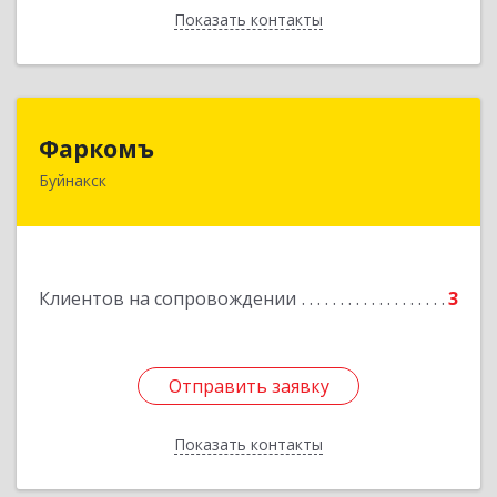
Показать контакты
Назад
Фаркомъ
Фаркомъ
Буйнакск
Подробнее
Клиентов на сопровождении
3
Отправить заявку
Отправить заявку
Показать контакты
Назад