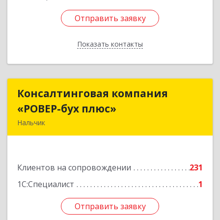
Отправить заявку
Отправить заявку
Показать контакты
Назад
Консалтинговая компания
Консалтинговая компания
«РОВЕР-бух плюс»
«РОВЕР-бух плюс»
Нальчик
360004, Кабардино-Балкарская Респ, Нальчик г,
Кирова ул, дом № 233
Клиентов на сопровождении
231
Подробнее
1С:Специалист
1
Отправить заявку
Отправить заявку