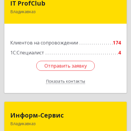
IT ProfClub
Владикавказ
362045, Северная Осетия - Алания Респ,
Владикавказ г, Международная ул, дом № 2 "А",
этаж 5, каб.507
Подробнее
Клиентов на сопровождении
174
1С:Специалист
4
Отправить заявку
Отправить заявку
Показать контакты
Назад
Информ-Сервис
Информ-Сервис
Владикавказ
362020, Северная Осетия - Алания Респ,