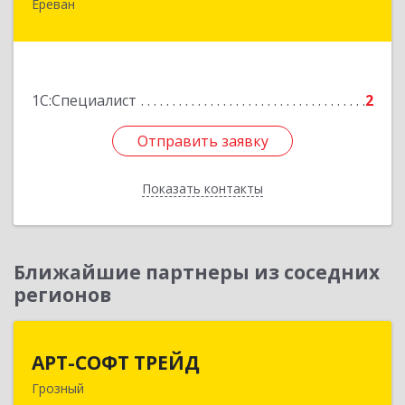
Ереван
Армения, Ереван, ул. Наири Заряна 73/1, 2 этаж
Подробнее
1С:Специалист
2
Отправить заявку
Отправить заявку
Показать контакты
Назад
Ближайшие партнеры из соседних
регионов
АРТ-СОФТ ТРЕЙД
АРТ-СОФТ ТРЕЙД
Грозный
364013, Чеченская Респ, Грозный г, Полярников