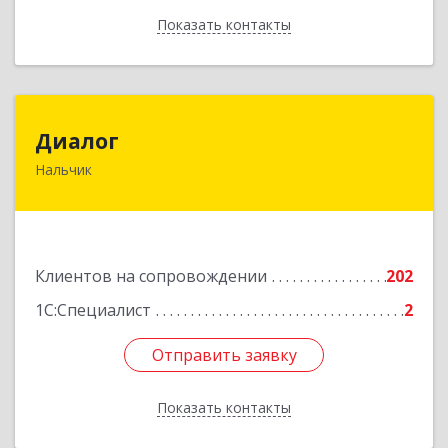
Показать контакты
Назад
Диалог
Диалог
Нальчик
360016, Кабардино-Балкарская Респ, Нальчик г,
Калюжного ул, дом № 3, этаж 2
Подробнее
Клиентов на сопровождении
202
1С:Специалист
2
Отправить заявку
Отправить заявку
Показать контакты
Назад