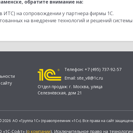
аменске, обратите внимание на:
в ИТС) на сопровождении у партнера фирмы 1С.
стованных на внедрение технологий и решений системы
Телефон:
+7 (495) 737-92-57
льности
Email:
site_v8@1c.ru
 сайту
Отдел продаж:
г. Москва
,
улица
Селезнёвская, дом 21
© 2026 АО «Группа 1С» (правопреемник «1С»). Все права на сайт защищен
О «1С-Софт» (
о компании
). Исключительное право на технологи