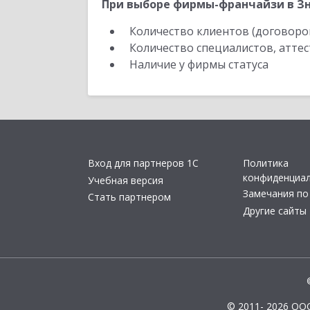
При выборе фирмы-франчайзи в Зн
Количество клиентов (договоро
Количество специалистов, атте
Наличие у фирмы статуса
Вход для партнеров 1С
Политика
конфиденциа
Учебная версия
Замечания по
Стать партнером
Другие сайты
© 2011- 2026 ОО