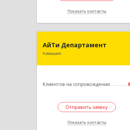
Показать контакты
Назад
АйТи Департамен
АйТи Департамент
Камышин
403882, Волгоградская обл, Камыши
г, Пролетарская ул, дом № 10/
Подробне
Клиентов на сопровождении
Отправить заявку
Отправить заявку
Показать контакты
Назад