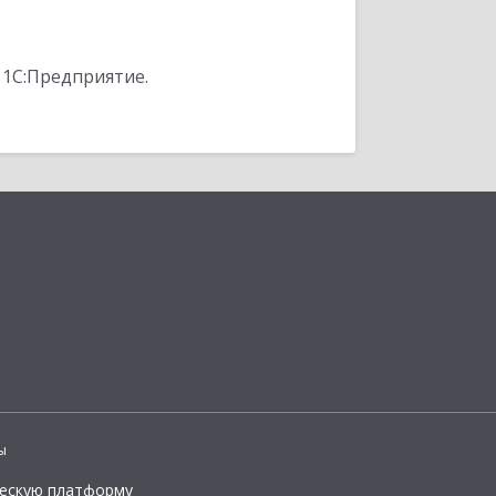
 1С:Предприятие.
ы
ческую платформу