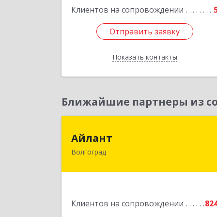
Клиентов на сопровождении
Отправить заявку
Отправить заявку
Показать контакты
Назад
Ближайшие партнеры из со
Айлан
Айлант
Волгоград
400001, Волгоградская обл, Волгогра
г, им Канунникова ул, дом № 11
Подробне
Клиентов на сопровождении
82