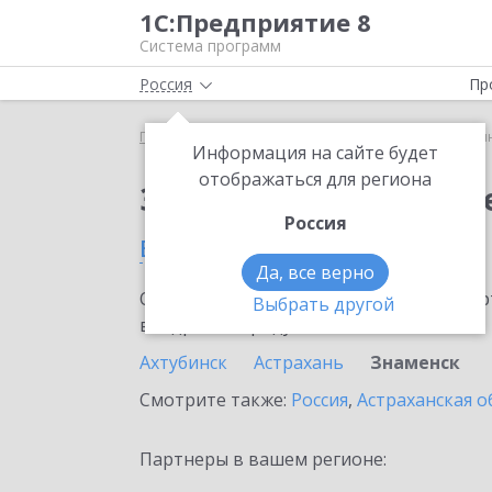
1С:Предприятие 8
Система программ
Россия
Пр
Главная
Сервисы ИТС
1С:Синтез речи
1С:Си
Информация на сайте будет
отображаться для региона
Заказать 1С:Синтез р
Россия
в Знаменске
Да, все верно
Ознакомьтесь с информационными карт
Выбрать другой
внедрение продукта.
Ахтубинск
Астрахань
Знаменск
Смотрите также:
Россия
,
Астраханская о
Партнеры в вашем регионе: