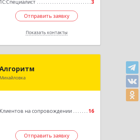
1С:Специалист
3
Отправить заявку
Отправить заявку
Показать контакты
Назад
Алгоритм
Алгоритм
Михайловка
Подробнее
Клиентов на сопровождении
16
Отправить заявку
Отправить заявку