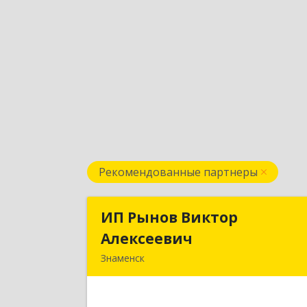
Рекомендованные партнеры
ИП Рынов Виктор
ИП Рынов Викто
Алексеевич
Алексееви
Знаменск
Подробне